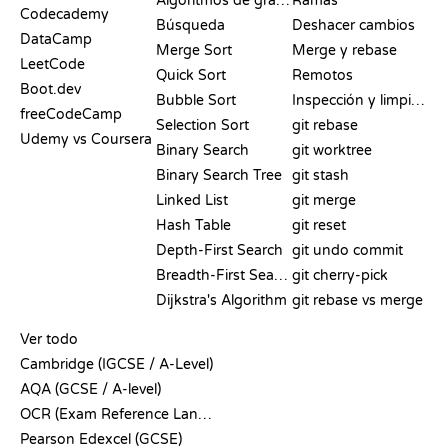
Algoritmos de grafos
Ramas
Codecademy
Búsqueda
Deshacer cambios
DataCamp
Merge Sort
Merge y rebase
LeetCode
Quick Sort
Remotos
Boot.dev
Bubble Sort
Inspección y limpieza
freeCodeCamp
Selection Sort
git rebase
Udemy vs Coursera
Binary Search
git worktree
Binary Search Tree
git stash
Linked List
git merge
Hash Table
git reset
Depth-First Search
git undo commit
Breadth-First Search
git cherry-pick
Dijkstra's Algorithm
git rebase vs merge
PSEUDOCÓDIGO
Ver todo
Cambridge (IGCSE / A-Level)
AQA (GCSE / A-level)
OCR (Exam Reference Language)
Pearson Edexcel (GCSE)