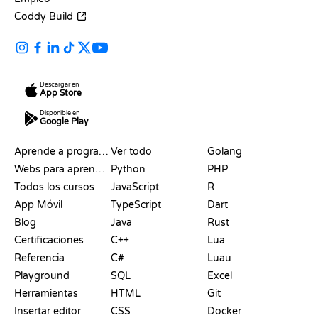
Coddy Build
Descargar en
App Store
Disponible en
Google Play
RECURSOS
LENGUAJES
Aprende a programar
Ver todo
Golang
Webs para aprender a programar gratis
Python
PHP
Todos los cursos
JavaScript
R
App Móvil
TypeScript
Dart
Blog
Java
Rust
Certificaciones
C++
Lua
Referencia
C#
Luau
Playground
SQL
Excel
Herramientas
HTML
Git
Insertar editor
CSS
Docker