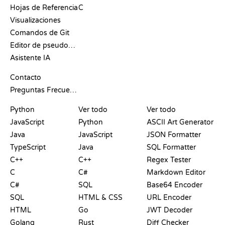
Hojas de Referencia
C
Visualizaciones
Comandos de Git
Editor de pseudocódigo
Asistente IA
SOPORTE
Contacto
Preguntas Frecuentes
PLAYGROUNDS
CERTIFICACIONES
HERRAMIENTAS
Python
Ver todo
Ver todo
JavaScript
Python
ASCII Art Generator
Java
JavaScript
JSON Formatter
TypeScript
Java
SQL Formatter
C++
C++
Regex Tester
C
C#
Markdown Editor
C#
SQL
Base64 Encoder
SQL
HTML & CSS
URL Encoder
HTML
Go
JWT Decoder
Golang
Rust
Diff Checker