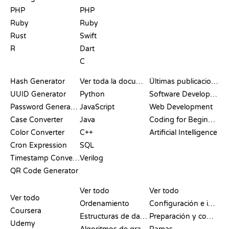
PHP
PHP
Ruby
Ruby
Rust
Swift
R
Dart
C
DOCUMENTACIÓN
BLOG
Hash Generator
Ver toda la documentación
Últimas publicaciones
UUID Generator
Python
Software Development
Password Generator
JavaScript
Web Development
Case Converter
Java
Coding for Beginners
Color Converter
C++
Artificial Intelligence
Cron Expression
SQL
Timestamp Converter
Verilog
QR Code Generator
RESEÑAS Y
VISUALIZACIONES
COMANDOS DE GIT
COMPARATIVAS
Ver todo
Ver todo
Ver todo
Ordenamiento
Configuración e inicio
Coursera
Estructuras de datos
Preparación y commit
Udemy