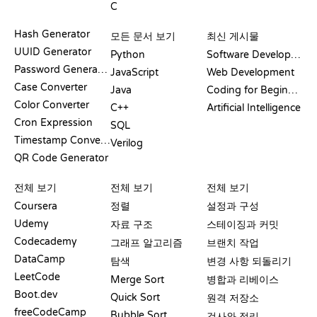
C
문서
블로그
Hash Generator
모든 문서 보기
최신 게시물
UUID Generator
Python
Software Development
Password Generator
JavaScript
Web Development
Case Converter
Java
Coding for Beginners
Color Converter
C++
Artificial Intelligence
Cron Expression
SQL
Timestamp Converter
Verilog
QR Code Generator
리뷰 및 비교
시각화
GIT 명령어
전체 보기
전체 보기
전체 보기
Coursera
정렬
설정과 구성
Udemy
자료 구조
스테이징과 커밋
Codecademy
그래프 알고리즘
브랜치 작업
DataCamp
탐색
변경 사항 되돌리기
LeetCode
Merge Sort
병합과 리베이스
Boot.dev
Quick Sort
원격 저장소
freeCodeCamp
Bubble Sort
검사와 정리