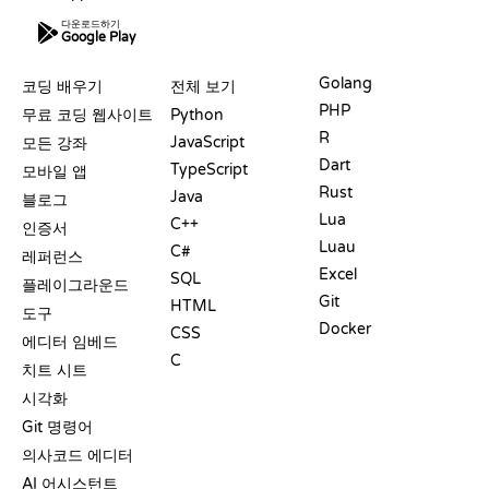
다운로드하기
Google Play
자료
언어
Golang
코딩 배우기
전체 보기
PHP
무료 코딩 웹사이트
Python
R
JavaScript
모든 강좌
Dart
TypeScript
모바일 앱
Rust
Java
블로그
Lua
C++
인증서
Luau
C#
레퍼런스
Excel
SQL
플레이그라운드
Git
HTML
도구
Docker
CSS
에디터 임베드
C
치트 시트
시각화
Git 명령어
의사코드 에디터
AI 어시스턴트