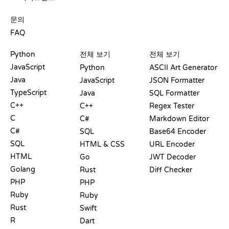
지원
문의
FAQ
플레이그라운드
수료증
도구
Python
전체 보기
전체 보기
JavaScript
Python
ASCII Art Generator
Java
JavaScript
JSON Formatter
TypeScript
Java
SQL Formatter
C++
C++
Regex Tester
C
C#
Markdown Editor
C#
SQL
Base64 Encoder
SQL
HTML & CSS
URL Encoder
HTML
Go
JWT Decoder
Golang
Rust
Diff Checker
PHP
PHP
Ruby
Ruby
Rust
Swift
R
Dart