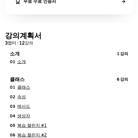
→
무료 수료 인증서
강의계획서
챕터
강의
3
•
12
소개
1
강의
소개
01
클래스
6
강의
클래스
01
속성
02
메서드
03
생성자
04
복습 챌린지 #1
05
복습 챌린지 #2
06