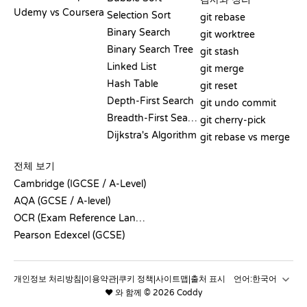
Udemy vs Coursera
Selection Sort
git rebase
Binary Search
git worktree
Binary Search Tree
git stash
Linked List
git merge
Hash Table
git reset
Depth-First Search
git undo commit
Breadth-First Search
git cherry-pick
Dijkstra's Algorithm
git rebase vs merge
의사코드
전체 보기
Cambridge (IGCSE / A-Level)
AQA (GCSE / A-level)
OCR (Exam Reference Language)
Pearson Edexcel (GCSE)
개인정보 처리방침
이용약관
쿠키 정책
사이트맵
출처 표시
언어:
|
|
|
|
❤️ 와 함께 © 2026 Coddy