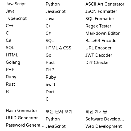
JavaScript
Python
ASCII Art Generator
Java
JavaScript
JSON Formatter
TypeScript
Java
SQL Formatter
C++
C++
Regex Tester
C
C#
Markdown Editor
C#
SQL
Base64 Encoder
SQL
HTML & CSS
URL Encoder
HTML
Go
JWT Decoder
Golang
Rust
Diff Checker
PHP
PHP
Ruby
Ruby
Rust
Swift
R
Dart
C
문서
블로그
Hash Generator
모든 문서 보기
최신 게시물
UUID Generator
Python
Software Development
Password Generator
JavaScript
Web Development