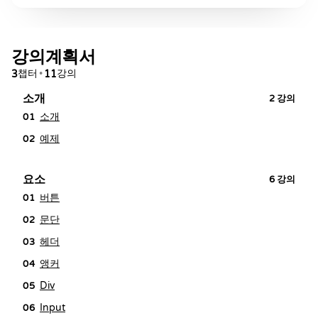
강의계획서
챕터
강의
3
•
11
소개
2
강의
소개
01
예제
02
요소
6
강의
버튼
01
문단
02
헤더
03
앵커
04
Div
05
Input
06