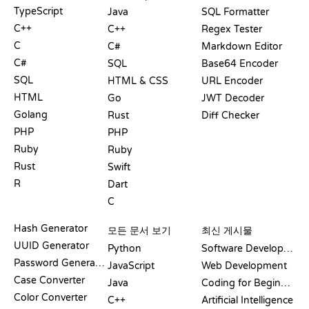
TypeScript
Java
SQL Formatter
C++
C++
Regex Tester
C
C#
Markdown Editor
C#
SQL
Base64 Encoder
SQL
HTML & CSS
URL Encoder
HTML
Go
JWT Decoder
Golang
Rust
Diff Checker
PHP
PHP
Ruby
Ruby
Rust
Swift
R
Dart
C
문서
블로그
Hash Generator
모든 문서 보기
최신 게시물
UUID Generator
Python
Software Development
Password Generator
JavaScript
Web Development
Case Converter
Java
Coding for Beginners
Color Converter
C++
Artificial Intelligence