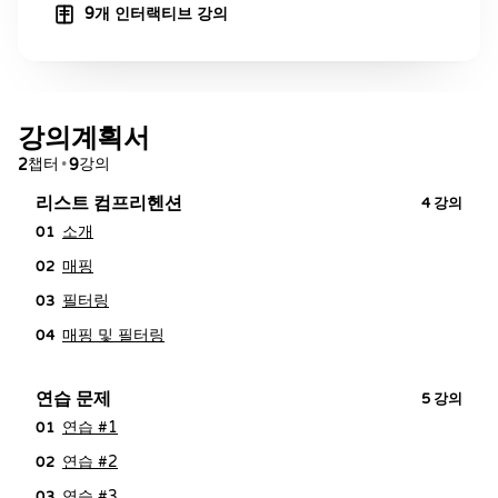
9개 인터랙티브 강의
강의계획서
챕터
강의
2
•
9
리스트 컴프리헨션
4
강의
소개
01
매핑
02
필터링
03
매핑 및 필터링
04
연습 문제
5
강의
연습 #1
01
연습 #2
02
연습 #3
03