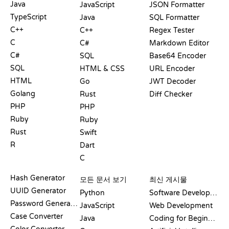
Java
JavaScript
JSON Formatter
TypeScript
Java
SQL Formatter
C++
C++
Regex Tester
C
C#
Markdown Editor
C#
SQL
Base64 Encoder
SQL
HTML & CSS
URL Encoder
HTML
Go
JWT Decoder
Golang
Rust
Diff Checker
PHP
PHP
Ruby
Ruby
Rust
Swift
R
Dart
C
문서
블로그
Hash Generator
모든 문서 보기
최신 게시물
UUID Generator
Python
Software Development
Password Generator
JavaScript
Web Development
Case Converter
Java
Coding for Beginners