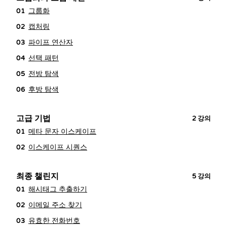
그룹화
01
캡처링
02
파이프 연산자
03
선택 패턴
04
전방 탐색
05
후방 탐색
06
고급 기법
2
강의
메타 문자 이스케이프
01
이스케이프 시퀀스
02
최종 챌린지
5
강의
해시태그 추출하기
01
이메일 주소 찾기
02
유효한 전화번호
03