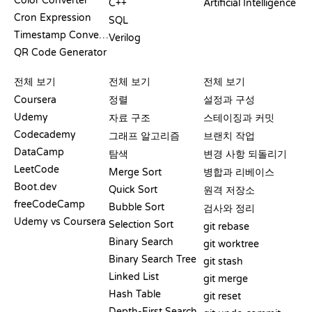
Color Converter
C++
Artificial Intelligence
Cron Expression
SQL
Timestamp Converter
Verilog
QR Code Generator
리뷰 및 비교
시각화
GIT 명령어
전체 보기
전체 보기
전체 보기
Coursera
정렬
설정과 구성
Udemy
자료 구조
스테이징과 커밋
Codecademy
그래프 알고리즘
브랜치 작업
DataCamp
탐색
변경 사항 되돌리기
LeetCode
Merge Sort
병합과 리베이스
Boot.dev
Quick Sort
원격 저장소
freeCodeCamp
Bubble Sort
검사와 정리
Udemy vs Coursera
Selection Sort
git rebase
Binary Search
git worktree
Binary Search Tree
git stash
Linked List
git merge
Hash Table
git reset
Depth-First Search