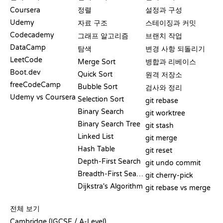
Coursera
정렬
설정과 구성
Udemy
자료 구조
스테이징과 커밋
Codecademy
그래프 알고리즘
브랜치 작업
DataCamp
탐색
변경 사항 되돌리기
LeetCode
Merge Sort
병합과 리베이스
Boot.dev
Quick Sort
원격 저장소
freeCodeCamp
Bubble Sort
검사와 정리
Udemy vs Coursera
Selection Sort
git rebase
Binary Search
git worktree
Binary Search Tree
git stash
Linked List
git merge
Hash Table
git reset
Depth-First Search
git undo commit
Breadth-First Search
git cherry-pick
Dijkstra's Algorithm
git rebase vs merge
의사코드
전체 보기
Cambridge (IGCSE / A-Level)