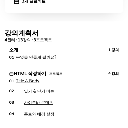
3개 프로젝트
강의계획서
챕터
강의
프로젝트
4
•
13
•
3
소개
1
강의
무엇을 만들게 될까요?
01
HTML 작성하기
4
강의
프로젝트
Title & Body
01
열기 & 닫기 버튼
02
사이드바 콘텐츠
03
폰트와 배경 설정
04