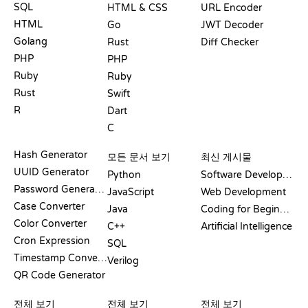
SQL
HTML & CSS
URL Encoder
HTML
Go
JWT Decoder
Golang
Rust
Diff Checker
PHP
PHP
Ruby
Ruby
Rust
Swift
R
Dart
C
문서
블로그
Hash Generator
모든 문서 보기
최신 게시물
UUID Generator
Python
Software Development
Password Generator
JavaScript
Web Development
Case Converter
Java
Coding for Beginners
Color Converter
C++
Artificial Intelligence
Cron Expression
SQL
Timestamp Converter
Verilog
QR Code Generator
리뷰 및 비교
시각화
GIT 명령어
전체 보기
전체 보기
전체 보기