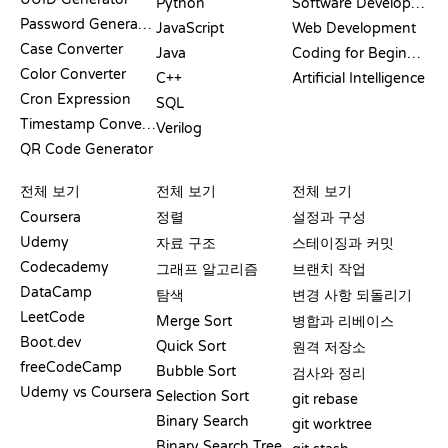
Python
Software Development
Password Generator
JavaScript
Web Development
Case Converter
Java
Coding for Beginners
Color Converter
C++
Artificial Intelligence
Cron Expression
SQL
Timestamp Converter
Verilog
QR Code Generator
리뷰 및 비교
시각화
GIT 명령어
전체 보기
전체 보기
전체 보기
Coursera
정렬
설정과 구성
Udemy
자료 구조
스테이징과 커밋
Codecademy
그래프 알고리즘
브랜치 작업
DataCamp
탐색
변경 사항 되돌리기
LeetCode
Merge Sort
병합과 리베이스
Boot.dev
Quick Sort
원격 저장소
freeCodeCamp
Bubble Sort
검사와 정리
Udemy vs Coursera
Selection Sort
git rebase
Binary Search
git worktree
Binary Search Tree