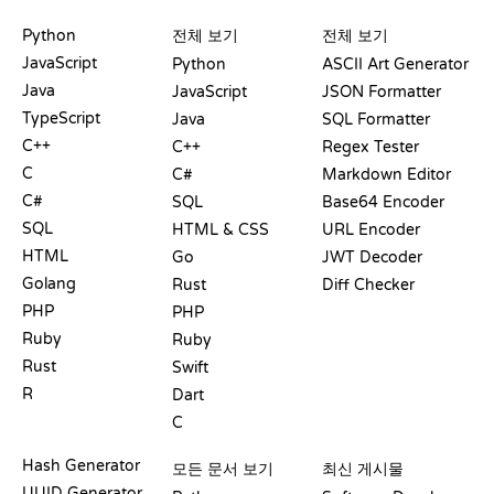
플레이그라운드
수료증
도구
Python
전체 보기
전체 보기
JavaScript
Python
ASCII Art Generator
Java
JavaScript
JSON Formatter
TypeScript
Java
SQL Formatter
C++
C++
Regex Tester
C
C#
Markdown Editor
C#
SQL
Base64 Encoder
SQL
HTML & CSS
URL Encoder
HTML
Go
JWT Decoder
Golang
Rust
Diff Checker
PHP
PHP
Ruby
Ruby
Rust
Swift
R
Dart
C
문서
블로그
Hash Generator
모든 문서 보기
최신 게시물
UUID Generator