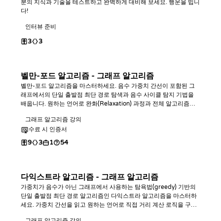
분의 지식과 기술을 테스트하고 완벽하게 대비해 보세요. 행운을 빕니
다!
인터뷰 준비
3
3
벨만-포드 알고리즘 - 그래프 알고리즘
벨만-포드 알고리즘을 마스터하세요. 음수 가중치 간선이 포함된 그
래프에서의 단일 출발점 최단 경로 탐색과 음수 사이클 탐지 기법을
배웁니다. 원하는 언어로 완화(Relaxation) 과정과 전체 알고리즘을
직접 구현하고, 거리 및 사이클 쿼리를 처리하는 방법을 익힙니다.
그래프 알고리즘 강의
수료 시 인증서
9
3
1
54
다익스트라 알고리즘 - 그래프 알고리즘
가중치가 음수가 아닌 그래프에서 사용하는 탐욕법(greedy) 기반의
단일 출발점 최단 경로 알고리즘인 다익스트라 알고리즘을 마스터하
세요. 가중치 간선을 읽고 원하는 언어로 직접 거리 계산 로직을 구현
하며, 지점 간 최단 거리 및 가장 먼 정점 쿼리를 해결하는 방법을 배웁
그래프 알고리즘 강의