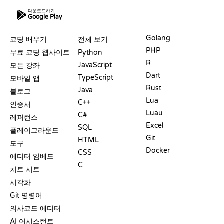
다운로드하기
Google Play
자료
언어
Golang
코딩 배우기
전체 보기
PHP
무료 코딩 웹사이트
Python
R
JavaScript
모든 강좌
Dart
TypeScript
모바일 앱
Rust
Java
블로그
Lua
C++
인증서
Luau
C#
레퍼런스
Excel
SQL
플레이그라운드
Git
HTML
도구
Docker
CSS
에디터 임베드
C
치트 시트
시각화
Git 명령어
의사코드 에디터
AI 어시스턴트