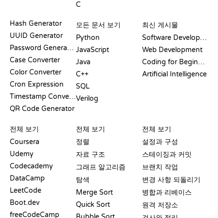
C
문서
블로그
Hash Generator
모든 문서 보기
최신 게시물
UUID Generator
Python
Software Development
Password Generator
JavaScript
Web Development
Case Converter
Java
Coding for Beginners
Color Converter
C++
Artificial Intelligence
Cron Expression
SQL
Timestamp Converter
Verilog
QR Code Generator
리뷰 및 비교
시각화
GIT 명령어
전체 보기
전체 보기
전체 보기
Coursera
정렬
설정과 구성
Udemy
자료 구조
스테이징과 커밋
Codecademy
그래프 알고리즘
브랜치 작업
DataCamp
탐색
변경 사항 되돌리기
LeetCode
Merge Sort
병합과 리베이스
Boot.dev
Quick Sort
원격 저장소
freeCodeCamp
Bubble Sort
검사와 정리