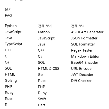
지원
문의
FAQ
플레이그라운드
수료증
도구
Python
전체 보기
전체 보기
JavaScript
Python
ASCII Art Generator
Java
JavaScript
JSON Formatter
TypeScript
Java
SQL Formatter
C++
C++
Regex Tester
C
C#
Markdown Editor
C#
SQL
Base64 Encoder
SQL
HTML & CSS
URL Encoder
HTML
Go
JWT Decoder
Golang
Rust
Diff Checker
PHP
PHP
Ruby
Ruby
Rust
Swift
R
Dart