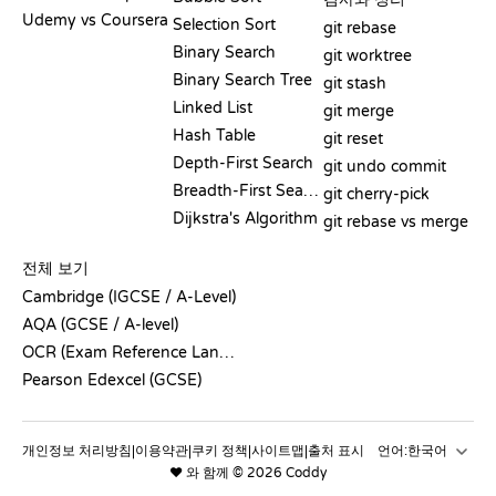
Udemy vs Coursera
Selection Sort
git rebase
Binary Search
git worktree
Binary Search Tree
git stash
Linked List
git merge
Hash Table
git reset
Depth-First Search
git undo commit
Breadth-First Search
git cherry-pick
Dijkstra's Algorithm
git rebase vs merge
의사코드
전체 보기
Cambridge (IGCSE / A-Level)
AQA (GCSE / A-level)
OCR (Exam Reference Language)
Pearson Edexcel (GCSE)
개인정보 처리방침
이용약관
쿠키 정책
사이트맵
출처 표시
언어:
|
|
|
|
❤️ 와 함께 © 2026 Coddy