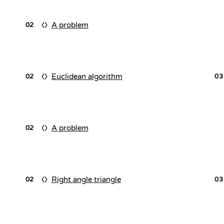
A problem
02
Euclidean algorithm
02
03
A problem
02
Right angle triangle
02
03