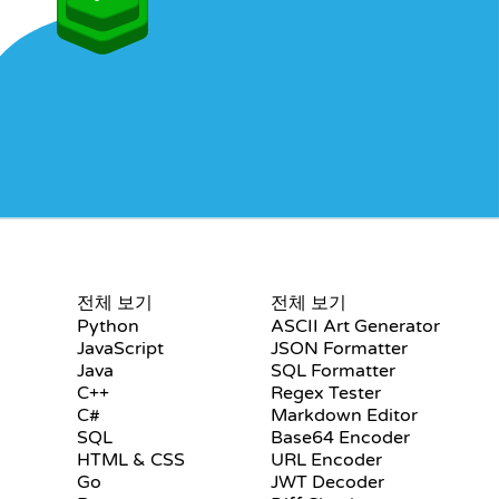
수료증
도구
전체 보기
전체 보기
Python
ASCII Art Generator
JavaScript
JSON Formatter
Java
SQL Formatter
C++
Regex Tester
C#
Markdown Editor
SQL
Base64 Encoder
HTML & CSS
URL Encoder
Go
JWT Decoder