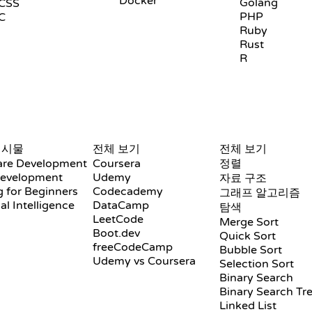
Docker
Golang
CSS
PHP
C
Ruby
Rust
R
리뷰 및 비교
시각화
게시물
전체 보기
전체 보기
are Development
Coursera
정렬
evelopment
Udemy
자료 구조
 for Beginners
Codecademy
그래프 알고리즘
ial Intelligence
DataCamp
탐색
LeetCode
Merge Sort
Boot.dev
Quick Sort
freeCodeCamp
Bubble Sort
Udemy vs Coursera
Selection Sort
Binary Search
Binary Search Tr
Linked List