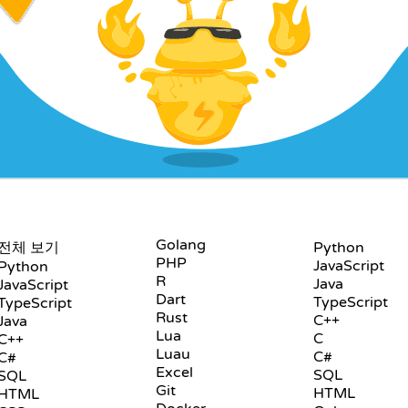
언어
플레이그라운드
Golang
전체 보기
Python
PHP
JavaScript
Python
R
Java
JavaScript
Dart
TypeScript
TypeScript
Rust
C++
Java
Lua
C
C++
Luau
C#
C#
Excel
SQL
SQL
Git
HTML
HTML