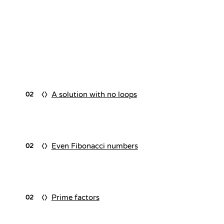
A solution with no loops
02
Even Fibonacci numbers
02
Prime factors
02