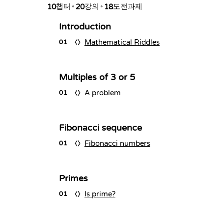
챕터
강의
도전과제
10
•
20
•
18
Introduction
Mathematical Riddles
01
Multiples of 3 or 5
A problem
01
Fibonacci sequence
Fibonacci numbers
01
Primes
Is prime?
01