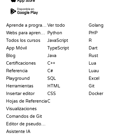
App Store
Disponible en
Google Play
RECURSOS
LENGUAJES
Aprende a programar
Ver todo
Golang
Webs para aprender a programar gratis
Python
PHP
Todos los cursos
JavaScript
R
App Móvil
TypeScript
Dart
Blog
Java
Rust
Certificaciones
C++
Lua
Referencia
C#
Luau
Playground
SQL
Excel
Herramientas
HTML
Git
Insertar editor
CSS
Docker
Hojas de Referencia
C
Visualizaciones
Comandos de Git
Editor de pseudocódigo
Asistente IA