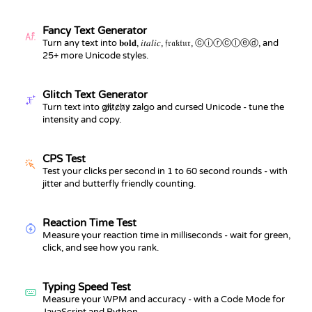
Fancy Text Generator
Turn any text into 𝐛𝐨𝐥𝐝, 𝑖𝑡𝑎𝑙𝑖𝑐, 𝔣𝔯𝔞𝔨𝔱𝔲𝔯, ⓒⓘⓡⓒⓛⓔⓓ, and
25+ more Unicode styles.
Glitch Text Generator
Turn text into g̷l̷i̷t̷c̷h̷y̷ zalgo and cursed Unicode - tune the
intensity and copy.
CPS Test
Test your clicks per second in 1 to 60 second rounds - with
jitter and butterfly friendly counting.
Reaction Time Test
Measure your reaction time in milliseconds - wait for green,
click, and see how you rank.
Typing Speed Test
Measure your WPM and accuracy - with a Code Mode for