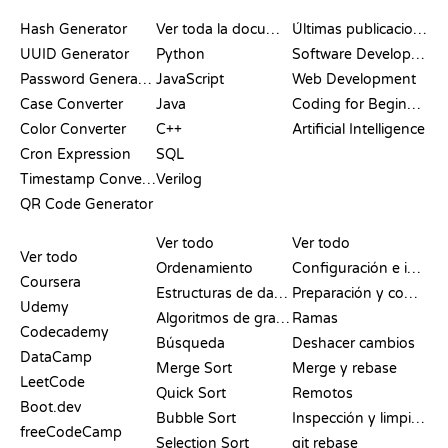
DOCUMENTACIÓN
BLOG
Hash Generator
Ver toda la documentación
Últimas publicaciones
UUID Generator
Python
Software Development
Password Generator
JavaScript
Web Development
Case Converter
Java
Coding for Beginners
Color Converter
C++
Artificial Intelligence
Cron Expression
SQL
Timestamp Converter
Verilog
QR Code Generator
RESEÑAS Y
VISUALIZACIONES
COMANDOS DE GIT
COMPARATIVAS
Ver todo
Ver todo
Ver todo
Ordenamiento
Configuración e inicio
Coursera
Estructuras de datos
Preparación y commit
Udemy
Algoritmos de grafos
Ramas
Codecademy
Búsqueda
Deshacer cambios
DataCamp
Merge Sort
Merge y rebase
LeetCode
Quick Sort
Remotos
Boot.dev
Bubble Sort
Inspección y limpieza
freeCodeCamp
Selection Sort
git rebase