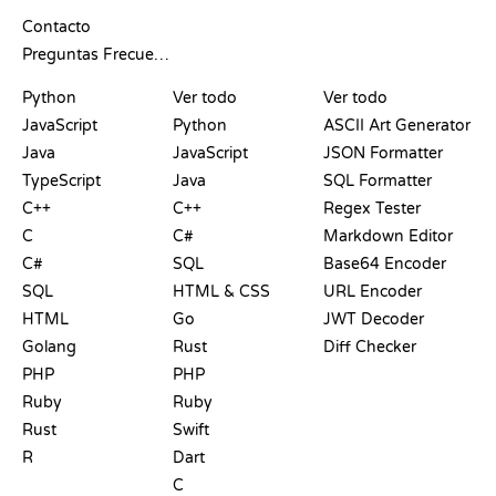
SOPORTE
Contacto
Preguntas Frecuentes
PLAYGROUNDS
CERTIFICACIONES
HERRAMIENTAS
Python
Ver todo
Ver todo
JavaScript
Python
ASCII Art Generator
Java
JavaScript
JSON Formatter
TypeScript
Java
SQL Formatter
C++
C++
Regex Tester
C
C#
Markdown Editor
C#
SQL
Base64 Encoder
SQL
HTML & CSS
URL Encoder
HTML
Go
JWT Decoder
Golang
Rust
Diff Checker
PHP
PHP
Ruby
Ruby
Rust
Swift
R
Dart
C