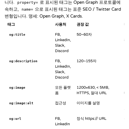
니다.
로 표시된 태그는 Open Graph 프로토콜에
property=
속하고,
으로 표시된 태그는 표준 SEO / Twitter Card
name=
변형입니다. 명세:
Open Graph
,
X Cards
.
태그
사용처
권장 값
메
FB,
50~60자
없
og:title
LinkedIn,
래
Slack,
Discord
FB,
120~155자
없
og:description
LinkedIn,
으
Slack,
Discord
모든 플랫
1200×630, < 5MB,
절
og:image
폼
HTTPS, 절대 URL
대
접근성
이미지를 설명
스
og:image:alt
사
FB,
정식 https:// URL
쿼
og:url
LinkedIn
공