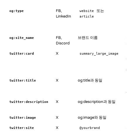
니
FB,
또는
og:type
website
a
LinkedIn
article
a
a
합
FB,
브랜드 이름
카
og:site_name
Discord
시
X
twitter:card
summary_large_image
s
네
s
배
X
og:title과 동일
없으
twitter:title
니
세
X
og:description과 동일
없으
twitter:description
폴
X
og:image와 동일
없으
twitter:image
X
퍼
twitter:site
@yourbrand