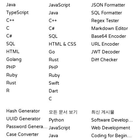
Java
JavaScript
JSON Formatter
TypeScript
Java
SQL Formatter
C++
C++
Regex Tester
C
C#
Markdown Editor
C#
SQL
Base64 Encoder
SQL
HTML & CSS
URL Encoder
HTML
Go
JWT Decoder
Golang
Rust
Diff Checker
PHP
PHP
Ruby
Ruby
Rust
Swift
R
Dart
C
문서
블로그
Hash Generator
모든 문서 보기
최신 게시물
UUID Generator
Python
Software Development
Password Generator
JavaScript
Web Development
Case Converter
Java
Coding for Beginners