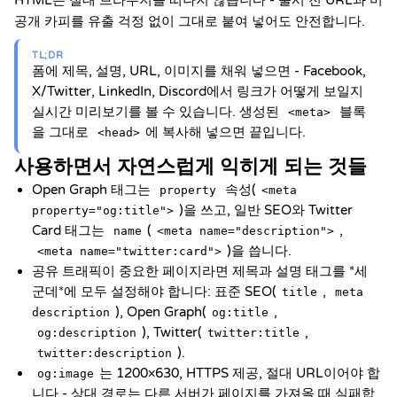
HTML은 절대 브라우저를 떠나지 않습니다 - 출시 전 URL과 미
공개 카피를 유출 걱정 없이 그대로 붙여 넣어도 안전합니다.
TL;DR
폼에 제목, 설명, URL, 이미지를 채워 넣으면 - Facebook,
X/Twitter, LinkedIn, Discord에서 링크가 어떻게 보일지
실시간 미리보기를 볼 수 있습니다. 생성된
블록
<meta>
을 그대로
에 복사해 넣으면 끝입니다.
<head>
사용하면서 자연스럽게 익히게 되는 것들
Open Graph 태그는
속성(
property
<meta
)을 쓰고, 일반 SEO와 Twitter
property="og:title">
Card 태그는
(
,
name
<meta name="description">
)을 씁니다.
<meta name="twitter:card">
공유 트래픽이 중요한 페이지라면 제목과 설명 태그를 *세
군데*에 모두 설정해야 합니다: 표준 SEO(
,
title
meta
), Open Graph(
,
description
og:title
), Twitter(
,
og:description
twitter:title
).
twitter:description
는 1200×630, HTTPS 제공, 절대 URL이어야 합
og:image
니다 - 상대 경로는 다른 서버가 페이지를 가져올 때 실패합