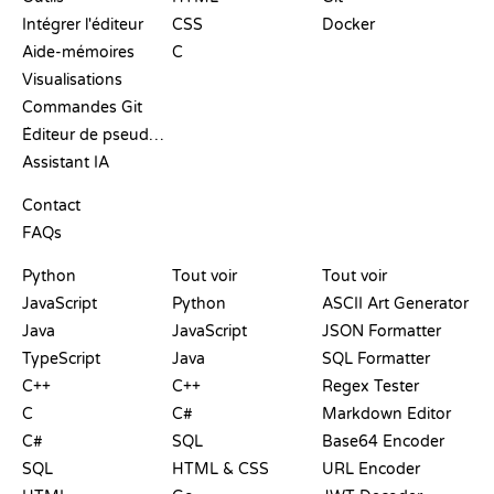
Intégrer l'éditeur
CSS
Docker
Aide-mémoires
C
Visualisations
Commandes Git
Éditeur de pseudo-code
Assistant IA
SUPPORT
Contact
FAQs
PLAYGROUNDS
CERTIFICATIONS
OUTILS
Python
Tout voir
Tout voir
JavaScript
Python
ASCII Art Generator
Java
JavaScript
JSON Formatter
TypeScript
Java
SQL Formatter
C++
C++
Regex Tester
C
C#
Markdown Editor
C#
SQL
Base64 Encoder
SQL
HTML & CSS
URL Encoder