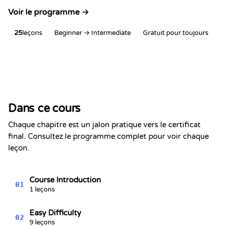
Voir le programme →
25
leçons
Beginner → Intermediate
Gratuit pour toujours
Certificat de Réussite
Ceci certifie que
Alex Chen
a terminé la section
Dans ce cours
Problèmes de programmation :
Volume 2
Chaque chapitre est un jalon pratique vers le certificat
Kevin Spektor
final. Consultez le programme complet pour voir chaque
8/9/2026
Kevin
leçon.
Spektor, CTO
Date
Course Introduction
01
1 leçons
Easy Difficulty
02
9 leçons