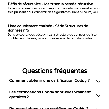
Défis de récursivité - Maîtrisez la pensée récursive
La récursivité est un concept important en informatique et un outil
très puissant pour concevoir des algorithmes. Dans ce cours, vous
utiliserez la récursivité pour résoudre des défis allant du niveau
débutant à avancé. À la fin, vous maîtriserez parfaitement ce sujet.
Liste doublement chaînée - Série Structures de
données n°6
Dans ce cours, vous découvrirez la structure de données de liste
doublement chaînée, vous en créerez une de zéro dans votre
langage préféré et vous vous entraînerez avec des défis de
programmation !
Questions fréquentes
Comment obtenir une certification Coddy ?
Les certifications Coddy sont-elles vraiment
gratuites ?
Pourquoi obtenir une certification Coddy ?