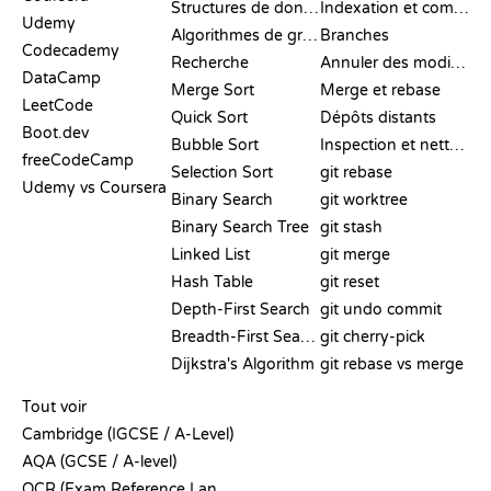
Structures de données
Indexation et commit
Udemy
Algorithmes de graphes
Branches
Codecademy
Recherche
Annuler des modifications
DataCamp
Merge Sort
Merge et rebase
LeetCode
Quick Sort
Dépôts distants
Boot.dev
Bubble Sort
Inspection et nettoyage
freeCodeCamp
Selection Sort
git rebase
Udemy vs Coursera
Binary Search
git worktree
Binary Search Tree
git stash
Linked List
git merge
Hash Table
git reset
Depth-First Search
git undo commit
Breadth-First Search
git cherry-pick
Dijkstra's Algorithm
git rebase vs merge
PSEUDO-CODE
Tout voir
Cambridge (IGCSE / A-Level)
AQA (GCSE / A-level)
OCR (Exam Reference Language)