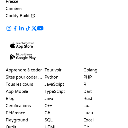
Presse
Carrières
Coddy Build
Télécharger sur
App Store
Disponible sur
Google Play
RESSOURCES
LANGAGES
Apprendre à coder
Tout voir
Golang
Sites pour coder gratuitement
Python
PHP
Tous les cours
JavaScript
R
App Mobile
TypeScript
Dart
Blog
Java
Rust
Certifications
C++
Lua
Référence
C#
Luau
Playground
SQL
Excel
Outils
HTML
Git