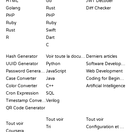
HTML
Go
JWT Decoder
Golang
Rust
Diff Checker
PHP
PHP
Ruby
Ruby
Rust
Swift
R
Dart
C
DOCUMENTATION
BLOG
Hash Generator
Voir toute la documentation
Derniers articles
UUID Generator
Python
Software Development
Password Generator
JavaScript
Web Development
Case Converter
Java
Coding for Beginners
Color Converter
C++
Artificial Intelligence
Cron Expression
SQL
Timestamp Converter
Verilog
QR Code Generator
AVIS ET
VISUALISATIONS
COMMANDES GIT
COMPARATIFS
Tout voir
Tout voir
Tout voir
Tri
Configuration et mise en place
Coursera