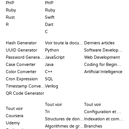
PHP
PHP
Ruby
Ruby
Rust
Swift
R
Dart
C
DOCUMENTATION
BLOG
Hash Generator
Voir toute la documentation
Derniers articles
UUID Generator
Python
Software Development
Password Generator
JavaScript
Web Development
Case Converter
Java
Coding for Beginners
Color Converter
C++
Artificial Intelligence
Cron Expression
SQL
Timestamp Converter
Verilog
QR Code Generator
AVIS ET
VISUALISATIONS
COMMANDES GIT
COMPARATIFS
Tout voir
Tout voir
Tout voir
Tri
Configuration et mise en place
Coursera
Structures de données
Indexation et commit
Udemy
Algorithmes de graphes
Branches