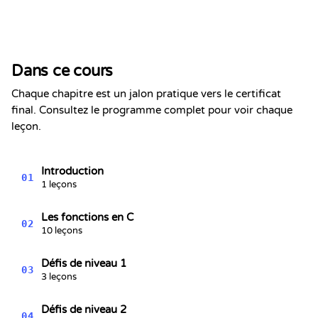
Certificat de Réussite
Ceci certifie que
Alex Chen
a terminé la section
Dans ce cours
Les fonctions en C
Kevin Spektor
Chaque chapitre est un jalon pratique vers le certificat
8/6/2026
Kevin
final. Consultez le programme complet pour voir chaque
Spektor, CTO
Date
leçon.
Introduction
01
1 leçons
Les fonctions en C
02
10 leçons
Défis de niveau 1
03
3 leçons
Défis de niveau 2
04