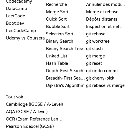
Codecademy
Recherche
Annuler des modifications
DataCamp
Merge Sort
Merge et rebase
LeetCode
Quick Sort
Dépôts distants
Boot.dev
Bubble Sort
Inspection et nettoyage
freeCodeCamp
Selection Sort
git rebase
Udemy vs Coursera
Binary Search
git worktree
Binary Search Tree
git stash
Linked List
git merge
Hash Table
git reset
Depth-First Search
git undo commit
Breadth-First Search
git cherry-pick
Dijkstra's Algorithm
git rebase vs merge
PSEUDO-CODE
Tout voir
Cambridge (IGCSE / A-Level)
AQA (GCSE / A-level)
OCR (Exam Reference Language)
Pearson Edexcel (GCSE)