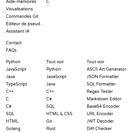
Aide-mémoires
C
Visualisations
Commandes Git
Éditeur de pseudo-code
Assistant IA
SUPPORT
Contact
FAQs
PLAYGROUNDS
CERTIFICATIONS
OUTILS
Python
Tout voir
Tout voir
JavaScript
Python
ASCII Art Generator
Java
JavaScript
JSON Formatter
TypeScript
Java
SQL Formatter
C++
C++
Regex Tester
C
C#
Markdown Editor
C#
SQL
Base64 Encoder
SQL
HTML & CSS
URL Encoder
HTML
Go
JWT Decoder
Golang
Rust
Diff Checker