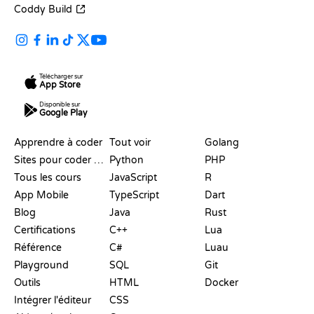
Coddy Build
Télécharger sur
App Store
Disponible sur
Google Play
RESSOURCES
LANGAGES
Apprendre à coder
Tout voir
Golang
Sites pour coder gratuitement
Python
PHP
Tous les cours
JavaScript
R
App Mobile
TypeScript
Dart
Blog
Java
Rust
Certifications
C++
Lua
Référence
C#
Luau
Playground
SQL
Git
Outils
HTML
Docker
Intégrer l'éditeur
CSS