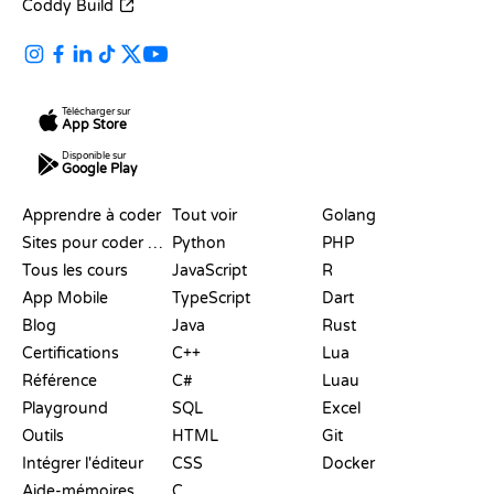
Coddy Build
Télécharger sur
App Store
Disponible sur
Google Play
RESSOURCES
LANGAGES
Apprendre à coder
Tout voir
Golang
Sites pour coder gratuitement
Python
PHP
Tous les cours
JavaScript
R
App Mobile
TypeScript
Dart
Blog
Java
Rust
Certifications
C++
Lua
Référence
C#
Luau
Playground
SQL
Excel
Outils
HTML
Git
Intégrer l'éditeur
CSS
Docker
Aide-mémoires
C