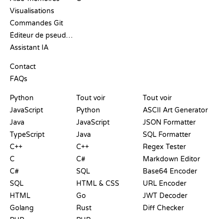
Visualisations
Commandes Git
Éditeur de pseudo-code
Assistant IA
SUPPORT
Contact
FAQs
PLAYGROUNDS
CERTIFICATIONS
OUTILS
Python
Tout voir
Tout voir
JavaScript
Python
ASCII Art Generator
Java
JavaScript
JSON Formatter
TypeScript
Java
SQL Formatter
C++
C++
Regex Tester
C
C#
Markdown Editor
C#
SQL
Base64 Encoder
SQL
HTML & CSS
URL Encoder
HTML
Go
JWT Decoder
Golang
Rust
Diff Checker