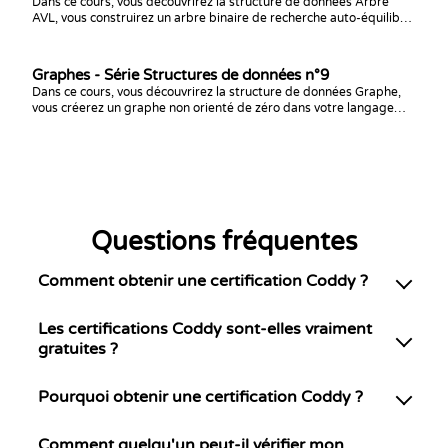
Dans ce cours, vous découvrirez la structure de données Arbre
AVL, vous construirez un arbre binaire de recherche auto-équilibré
à partir de zéro dans votre langage préféré, et vous relèverez des
défis de programmation pour vous entraîner !
Graphes - Série Structures de données n°9
Dans ce cours, vous découvrirez la structure de données Graphe,
vous créerez un graphe non orienté de zéro dans votre langage
préféré et vous vous entraînerez avec des défis de programmation
!
Questions fréquentes
Comment obtenir une certification Coddy ?
Les certifications Coddy sont-elles vraiment
gratuites ?
Pourquoi obtenir une certification Coddy ?
Comment quelqu'un peut-il vérifier mon