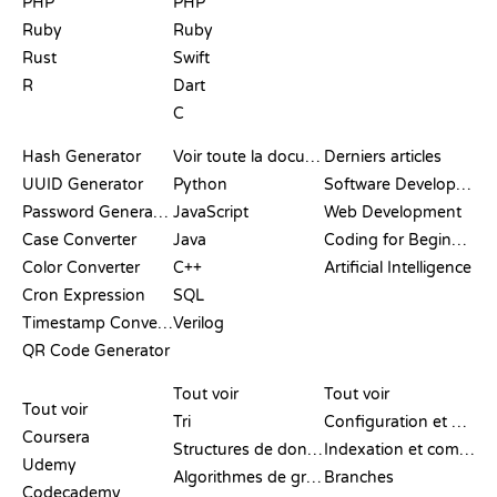
PHP
PHP
Ruby
Ruby
Rust
Swift
R
Dart
C
DOCUMENTATION
BLOG
Hash Generator
Voir toute la documentation
Derniers articles
UUID Generator
Python
Software Development
Password Generator
JavaScript
Web Development
Case Converter
Java
Coding for Beginners
Color Converter
C++
Artificial Intelligence
Cron Expression
SQL
Timestamp Converter
Verilog
QR Code Generator
AVIS ET
VISUALISATIONS
COMMANDES GIT
COMPARATIFS
Tout voir
Tout voir
Tout voir
Tri
Configuration et mise en place
Coursera
Structures de données
Indexation et commit
Udemy
Algorithmes de graphes
Branches
Codecademy