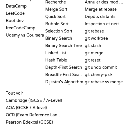
Recherche
Annuler des modifications
DataCamp
Merge Sort
Merge et rebase
LeetCode
Quick Sort
Dépôts distants
Boot.dev
Bubble Sort
Inspection et nettoyage
freeCodeCamp
Selection Sort
git rebase
Udemy vs Coursera
Binary Search
git worktree
Binary Search Tree
git stash
Linked List
git merge
Hash Table
git reset
Depth-First Search
git undo commit
Breadth-First Search
git cherry-pick
Dijkstra's Algorithm
git rebase vs merge
PSEUDO-CODE
Tout voir
Cambridge (IGCSE / A-Level)
AQA (GCSE / A-level)
OCR (Exam Reference Language)
Pearson Edexcel (GCSE)