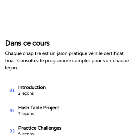
Certificat de Réussite
Ceci certifie que
Alex Chen
a terminé la section
Dans ce cours
Tables de hachage - Série sur les
structures de données n°4
Chaque chapitre est un jalon pratique vers le certificat
Kevin Spektor
final. Consultez le programme complet pour voir chaque
8/6/2026
Kevin
leçon.
Spektor, CTO
Date
Introduction
01
2 leçons
Hash Table Project
02
7 leçons
Practice Challenges
03
5 leçons