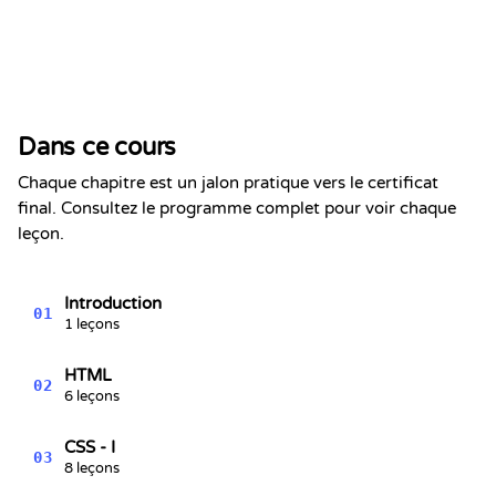
Certificat de Réussite
Ceci certifie que
Alex Chen
a terminé la section
Dans ce cours
Clone de la page de connexion
Netflix | Projet Front-end
Chaque chapitre est un jalon pratique vers le certificat
Kevin Spektor
final. Consultez le programme complet pour voir chaque
8/10/2026
Kevin
leçon.
Spektor, CTO
Date
Introduction
01
1 leçons
HTML
02
6 leçons
CSS - I
03
8 leçons