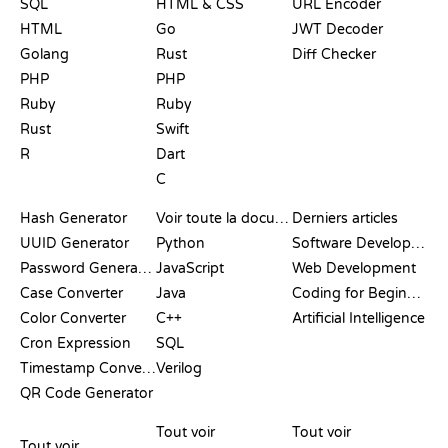
SQL
HTML & CSS
URL Encoder
HTML
Go
JWT Decoder
Golang
Rust
Diff Checker
PHP
PHP
Ruby
Ruby
Rust
Swift
R
Dart
C
DOCUMENTATION
BLOG
Hash Generator
Voir toute la documentation
Derniers articles
UUID Generator
Python
Software Development
Password Generator
JavaScript
Web Development
Case Converter
Java
Coding for Beginners
Color Converter
C++
Artificial Intelligence
Cron Expression
SQL
Timestamp Converter
Verilog
QR Code Generator
AVIS ET
VISUALISATIONS
COMMANDES GIT
COMPARATIFS
Tout voir
Tout voir
Tout voir