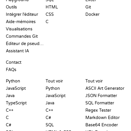
Outils
HTML
Git
Intégrer l'éditeur
CSS
Docker
Aide-mémoires
C
Visualisations
Commandes Git
Éditeur de pseudo-code
Assistant IA
SUPPORT
Contact
FAQs
PLAYGROUNDS
CERTIFICATIONS
OUTILS
Python
Tout voir
Tout voir
JavaScript
Python
ASCII Art Generator
Java
JavaScript
JSON Formatter
TypeScript
Java
SQL Formatter
C++
C++
Regex Tester
C
C#
Markdown Editor
C#
SQL
Base64 Encoder