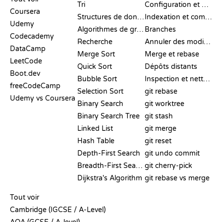
Tri
Configuration et mise en place
Coursera
Structures de données
Indexation et commit
Udemy
Algorithmes de graphes
Branches
Codecademy
Recherche
Annuler des modifications
DataCamp
Merge Sort
Merge et rebase
LeetCode
Quick Sort
Dépôts distants
Boot.dev
Bubble Sort
Inspection et nettoyage
freeCodeCamp
Selection Sort
git rebase
Udemy vs Coursera
Binary Search
git worktree
Binary Search Tree
git stash
Linked List
git merge
Hash Table
git reset
Depth-First Search
git undo commit
Breadth-First Search
git cherry-pick
Dijkstra's Algorithm
git rebase vs merge
PSEUDO-CODE
Tout voir
Cambridge (IGCSE / A-Level)