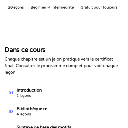
28
leçons
Beginner → Intermediate
Gratuit pour toujours
Certificat de Réussite
Ceci certifie que
Alex Chen
a terminé la section
Dans ce cours
RegEx en Python
Kevin Spektor
Chaque chapitre est un jalon pratique vers le certificat
8/9/2026
Kevin
final. Consultez le programme complet pour voir chaque
Spektor, CTO
Date
leçon.
Introduction
01
1 leçons
Bibliothèque re
02
4 leçons
Syntaxe de base des motifs