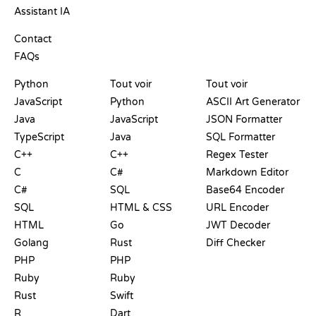
Assistant IA
SUPPORT
Contact
FAQs
PLAYGROUNDS
CERTIFICATIONS
OUTILS
Python
Tout voir
Tout voir
JavaScript
Python
ASCII Art Generator
Java
JavaScript
JSON Formatter
TypeScript
Java
SQL Formatter
C++
C++
Regex Tester
C
C#
Markdown Editor
C#
SQL
Base64 Encoder
SQL
HTML & CSS
URL Encoder
HTML
Go
JWT Decoder
Golang
Rust
Diff Checker
PHP
PHP
Ruby
Ruby
Rust
Swift
R
Dart