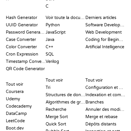
C
DOCUMENTATION
BLOG
Hash Generator
Voir toute la documentation
Derniers articles
UUID Generator
Python
Software Development
Password Generator
JavaScript
Web Development
Case Converter
Java
Coding for Beginners
Color Converter
C++
Artificial Intelligence
Cron Expression
SQL
Timestamp Converter
Verilog
QR Code Generator
AVIS ET
VISUALISATIONS
COMMANDES GIT
COMPARATIFS
Tout voir
Tout voir
Tout voir
Tri
Configuration et mise en place
Coursera
Structures de données
Indexation et commit
Udemy
Algorithmes de graphes
Branches
Codecademy
Recherche
Annuler des modifications
DataCamp
Merge Sort
Merge et rebase
LeetCode
Quick Sort
Dépôts distants
Boot.dev