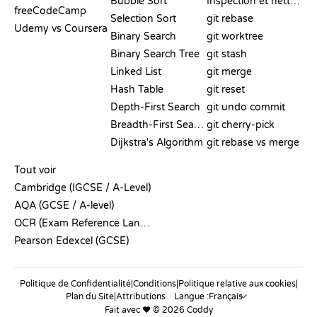
Bubble Sort
Inspection et nettoyage
freeCodeCamp
Selection Sort
git rebase
Udemy vs Coursera
Binary Search
git worktree
Binary Search Tree
git stash
Linked List
git merge
Hash Table
git reset
Depth-First Search
git undo commit
Breadth-First Search
git cherry-pick
Dijkstra's Algorithm
git rebase vs merge
PSEUDO-CODE
Tout voir
Cambridge (IGCSE / A-Level)
AQA (GCSE / A-level)
OCR (Exam Reference Language)
Pearson Edexcel (GCSE)
Politique de Confidentialité
|
Conditions
|
Politique relative aux cookies
|
Plan du Site
|
Attributions
Langue :
Fait avec ❤️ © 2026 Coddy