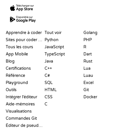
Télécharger sur
App Store
Disponible sur
Google Play
RESSOURCES
LANGAGES
Apprendre à coder
Tout voir
Golang
Sites pour coder gratuitement
Python
PHP
Tous les cours
JavaScript
R
App Mobile
TypeScript
Dart
Blog
Java
Rust
Certifications
C++
Lua
Référence
C#
Luau
Playground
SQL
Excel
Outils
HTML
Git
Intégrer l'éditeur
CSS
Docker
Aide-mémoires
C
Visualisations
Commandes Git
Éditeur de pseudo-code