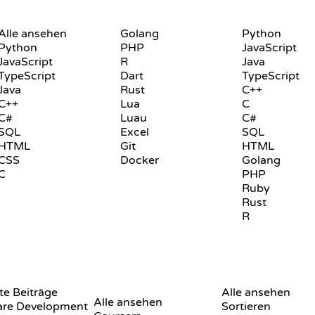
SPRACHEN
PLAYGROUND
Alle ansehen
Golang
Python
Python
PHP
JavaScript
JavaScript
R
Java
TypeScript
Dart
TypeScript
Java
Rust
C++
C++
Lua
C
C#
Luau
C#
SQL
Excel
SQL
HTML
Git
HTML
CSS
Docker
Golang
C
PHP
Ruby
Rust
R
BEWERTUNGEN &
VISUALISIERUNGE
e Beiträge
VERGLEICHE
Alle ansehen
Alle ansehen
are Development
Sortieren