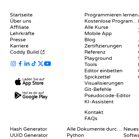
UNTERNEHMEN
RESSOURCEN
Startseite
Programmieren lernen
Über uns
Kostenlose Programmier-Websites
Affiliate
Alle Kurse
Lehrkräfte
Mobile App
Presse
Blog
Karriere
Zertifizierungen
Coddy Build
Referenz
Playground
Tools
Editor einbetten
Spickzettel
Laden Sie auf
Visualisierungen
App Store
Git-Befehle
Hol es dir auf
Pseudocode-Editor
Google Play
KI-Assistent
SUPPORT
Kontakt
FAQs
DOKUMENTATION
BLOG
Hash Generator
Alle Dokumente durchsuchen
Neuest
UUID Generator
Python
Softw