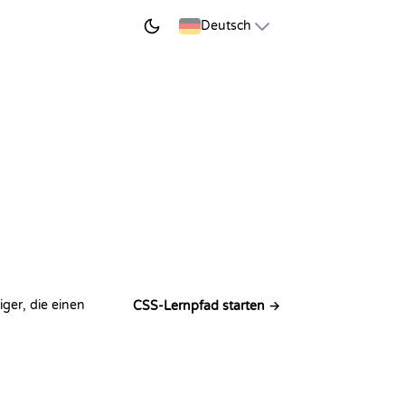
JETZT LERNEN
Deutsch
ger, die einen
CSS-Lernpfad starten →