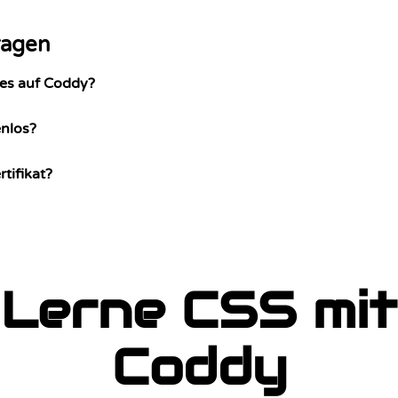
ragen
 es auf Coddy?
enlos?
tifikat?
Lerne CSS mit
Coddy