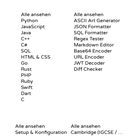
S
ZERTIFIKATE
TOOLS
Alle ansehen
Alle ansehen
Python
ASCII Art Generator
JavaScript
JSON Formatter
Java
SQL Formatter
C++
Regex Tester
C#
Markdown Editor
SQL
Base64 Encoder
HTML & CSS
URL Encoder
Go
JWT Decoder
Rust
Diff Checker
PHP
Ruby
Swift
Dart
C
N
GIT-BEFEHLE
PSEUDOCODE
Alle ansehen
Alle ansehen
Setup & Konfiguration
Cambridge (IGCSE / A-Level)