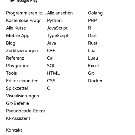
Google Play
RESSOURCEN
SPRACHEN
Programmieren lernen
Alle ansehen
Golang
Kostenlose Programmier-Websites
Python
PHP
Alle Kurse
JavaScript
R
Mobile App
TypeScript
Dart
Blog
Java
Rust
Zertifizierungen
C++
Lua
Referenz
C#
Luau
Playground
SQL
Excel
Tools
HTML
Git
Editor einbetten
CSS
Docker
Spickzettel
C
Visualisierungen
Git-Befehle
Pseudocode-Editor
KI-Assistent
SUPPORT
Kontakt