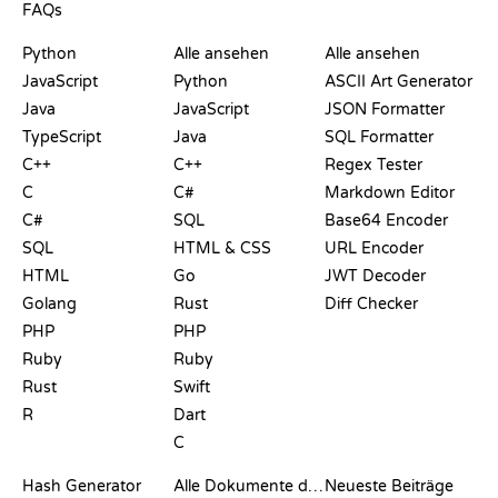
FAQs
PLAYGROUNDS
ZERTIFIKATE
TOOLS
Python
Alle ansehen
Alle ansehen
JavaScript
Python
ASCII Art Generator
Java
JavaScript
JSON Formatter
TypeScript
Java
SQL Formatter
C++
C++
Regex Tester
C
C#
Markdown Editor
C#
SQL
Base64 Encoder
SQL
HTML & CSS
URL Encoder
HTML
Go
JWT Decoder
Golang
Rust
Diff Checker
PHP
PHP
Ruby
Ruby
Rust
Swift
R
Dart
C
DOKUMENTATION
BLOG
Hash Generator
Alle Dokumente durchsuchen
Neueste Beiträge