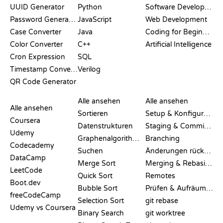
UUID Generator
Python
Software Development
Password Generator
JavaScript
Web Development
Case Converter
Java
Coding for Beginners
Color Converter
C++
Artificial Intelligence
Cron Expression
SQL
Timestamp Converter
Verilog
QR Code Generator
BEWERTUNGEN &
VISUALISIERUNGEN
GIT-BEFEHLE
VERGLEICHE
Alle ansehen
Alle ansehen
Alle ansehen
Sortieren
Setup & Konfiguration
Coursera
Datenstrukturen
Staging & Committing
Udemy
Graphenalgorithmen
Branching
Codecademy
Suchen
Änderungen rückgängig machen
DataCamp
Merge Sort
Merging & Rebasing
LeetCode
Quick Sort
Remotes
Boot.dev
Bubble Sort
Prüfen & Aufräumen
freeCodeCamp
Selection Sort
git rebase
Udemy vs Coursera
Binary Search
git worktree