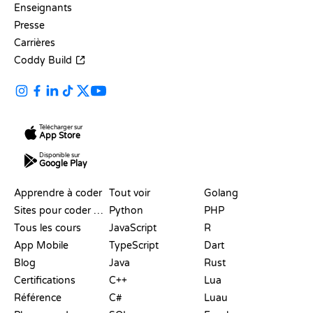
Enseignants
Presse
Carrières
Coddy Build
Télécharger sur
App Store
Disponible sur
Google Play
RESSOURCES
LANGAGES
Apprendre à coder
Tout voir
Golang
Sites pour coder gratuitement
Python
PHP
Tous les cours
JavaScript
R
App Mobile
TypeScript
Dart
Blog
Java
Rust
Certifications
C++
Lua
Référence
C#
Luau