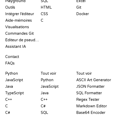
Playground
SQL
Excel
Outils
HTML
Git
Intégrer l'éditeur
CSS
Docker
Aide-mémoires
C
Visualisations
Commandes Git
Éditeur de pseudo-code
Assistant IA
SUPPORT
Contact
FAQs
PLAYGROUNDS
CERTIFICATIONS
OUTILS
Python
Tout voir
Tout voir
JavaScript
Python
ASCII Art Generator
Java
JavaScript
JSON Formatter
TypeScript
Java
SQL Formatter
C++
C++
Regex Tester
C
C#
Markdown Editor
C#
SQL
Base64 Encoder