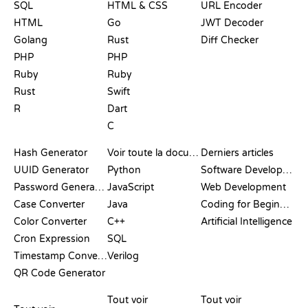
SQL
HTML & CSS
URL Encoder
HTML
Go
JWT Decoder
Golang
Rust
Diff Checker
PHP
PHP
Ruby
Ruby
Rust
Swift
R
Dart
C
DOCUMENTATION
BLOG
Hash Generator
Voir toute la documentation
Derniers articles
UUID Generator
Python
Software Development
Password Generator
JavaScript
Web Development
Case Converter
Java
Coding for Beginners
Color Converter
C++
Artificial Intelligence
Cron Expression
SQL
Timestamp Converter
Verilog
QR Code Generator
AVIS ET
VISUALISATIONS
COMMANDES GIT
COMPARATIFS
Tout voir
Tout voir