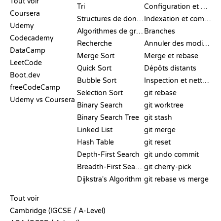
Tout voir
Tri
Configuration et mise en place
Coursera
Structures de données
Indexation et commit
Udemy
Algorithmes de graphes
Branches
Codecademy
Recherche
Annuler des modifications
DataCamp
Merge Sort
Merge et rebase
LeetCode
Quick Sort
Dépôts distants
Boot.dev
Bubble Sort
Inspection et nettoyage
freeCodeCamp
Selection Sort
git rebase
Udemy vs Coursera
Binary Search
git worktree
Binary Search Tree
git stash
Linked List
git merge
Hash Table
git reset
Depth-First Search
git undo commit
Breadth-First Search
git cherry-pick
Dijkstra's Algorithm
git rebase vs merge
PSEUDO-CODE
Tout voir
Cambridge (IGCSE / A-Level)