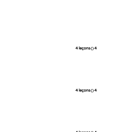
4
leçons
4
4
leçons
4