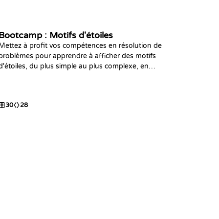
Bootcamp : Motifs d'étoiles
Mettez à profit vos compétences en résolution de
problèmes pour apprendre à afficher des motifs
d'étoiles, du plus simple au plus complexe, en
utilisant des boucles imbriquées, des structures
conditionnelles et des calculs mathématiques.
30
28