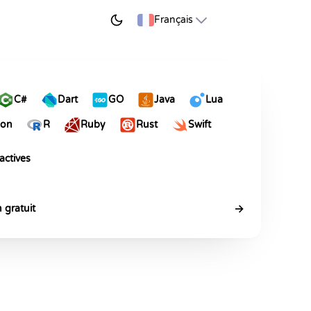
ER À APPRENDRE
Français
C#
Dart
GO
Java
Lua
hon
R
Ruby
Rust
Swift
actives
→
n gratuit