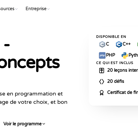
sources
Entreprise
COMMENC
 -
DISPONIBLE EN
C
C++
concepts
PHP
Pyt
CE QUI EST INCLUS
20 leçons inter
20 défis
Certificat de fi
ase en programmation et
gage de votre choix, et bon
Voir le programme