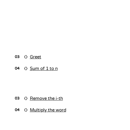
Greet
03
Sum of 1 to n
04
Remove the i-th
03
Multiply the word
04