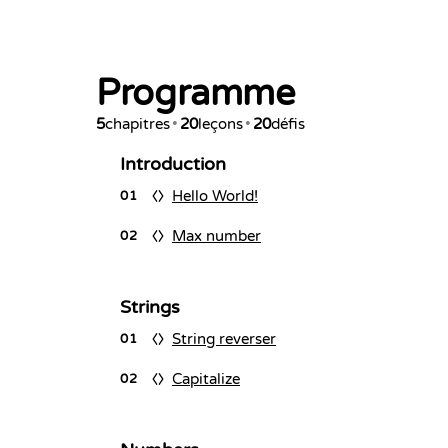
Programme
5
chapitres
•
20
leçons
•
20
défis
Introduction
Hello World!
01
Max number
02
Strings
String reverser
01
Capitalize
02