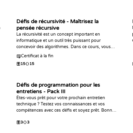
Défis de récursivité - Maîtrisez la
pensée récursive
n
La récursivité est un concept important en
informatique et un outil très puissant pour
concevoir des algorithmes. Dans ce cours, vous
utiliserez la récursivité pour résoudre des défis
Certificat à la fin
allant du niveau débutant à avancé. À la fin, vous
15
15
maîtriserez parfaitement ce sujet.
Défis de programmation pour les
entretiens - Pack III
Êtes-vous prêt pour votre prochain entretien
technique ? Testez vos connaissances et vos
compétences avec ces défis et soyez prêt. Bonne
chance !
3
3