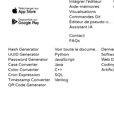
Intégrer l'éditeur
Aide-mémoires
Télécharger sur
Visualisations
App Store
Commandes Git
Disponible sur
Éditeur de pseudo-code
Google Play
Assistant IA
SUPPORT
Contact
FAQs
DOCUMENTATION
BLOG
Hash Generator
Voir toute la documentation
Dernie
UUID Generator
Python
Softw
Password Generator
JavaScript
Web D
Case Converter
Java
Coding
Color Converter
C++
Artific
Cron Expression
SQL
Timestamp Converter
Verilog
QR Code Generator