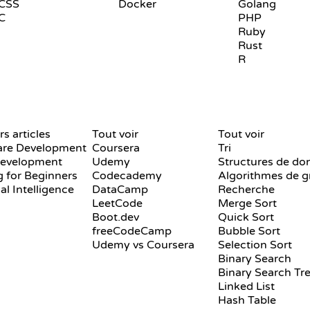
CSS
Docker
Golang
C
PHP
Ruby
Rust
R
AVIS ET COMPARATIFS
VISUALISATIONS
rs articles
Tout voir
Tout voir
are Development
Coursera
Tri
evelopment
Udemy
Structures de do
 for Beginners
Codecademy
ial Intelligence
DataCamp
Recherche
LeetCode
Merge Sort
Boot.dev
Quick Sort
freeCodeCamp
Bubble Sort
Udemy vs Coursera
Selection Sort
Binary Search
Binary Search Tr
Linked List
Hash Table