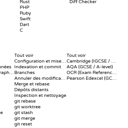
Rust
Diff Checker
PHP
Ruby
Swift
Dart
C
COMMANDES GIT
PSEUDO-CODE
Tout voir
Tout voir
Configuration et mise en place
Cambridge (IGCSE / A-Level)
nnées
Indexation et commit
AQA (GCSE / A-level)
Algorithmes de graphes
Branches
OCR (Exam Reference Language)
Annuler des modifications
Pearson Edexcel (GCSE)
Merge et rebase
Dépôts distants
Inspection et nettoyage
git rebase
git worktree
ee
git stash
git merge
git reset