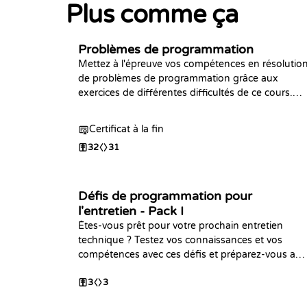
Plus comme ça
Problèmes de programmation
Mettez à l'épreuve vos compétences en résolutio
de problèmes de programmation grâce aux
exercices de différentes difficultés de ce cours.
Conçu pour les développeurs possédant déjà des
connaissances de base sur la syntaxe d'au moins
Certificat à la fin
un langage de programmation.
32
31
Défis de programmation pour
l'entretien - Pack I
Êtes-vous prêt pour votre prochain entretien
technique ? Testez vos connaissances et vos
compétences avec ces défis et préparez-vous au
mieux. Bonne chance !
3
3