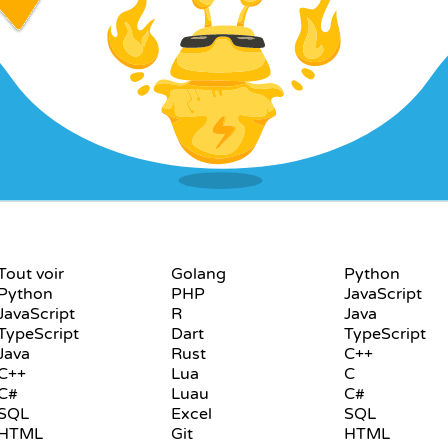
LANGAGES
PLAYGROUND
Tout voir
Golang
Python
Python
PHP
JavaScript
JavaScript
R
Java
TypeScript
Dart
TypeScript
Java
Rust
C++
C++
Lua
C
C#
Luau
C#
SQL
Excel
SQL
HTML
Git
HTML