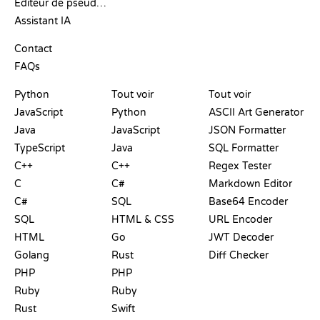
Éditeur de pseudo-code
Assistant IA
SUPPORT
Contact
FAQs
PLAYGROUNDS
CERTIFICATIONS
OUTILS
Python
Tout voir
Tout voir
JavaScript
Python
ASCII Art Generator
Java
JavaScript
JSON Formatter
TypeScript
Java
SQL Formatter
C++
C++
Regex Tester
C
C#
Markdown Editor
C#
SQL
Base64 Encoder
SQL
HTML & CSS
URL Encoder
HTML
Go
JWT Decoder
Golang
Rust
Diff Checker
PHP
PHP
Ruby
Ruby
Rust
Swift