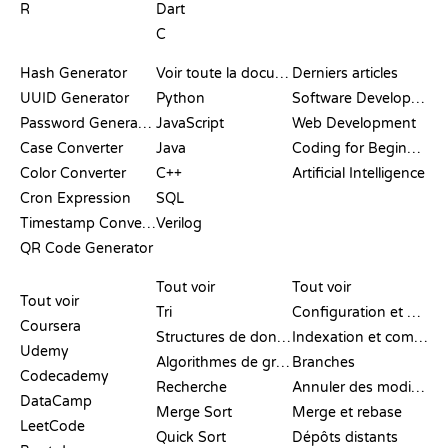
R
Dart
C
DOCUMENTATION
BLOG
Hash Generator
Voir toute la documentation
Derniers articles
UUID Generator
Python
Software Development
Password Generator
JavaScript
Web Development
Case Converter
Java
Coding for Beginners
Color Converter
C++
Artificial Intelligence
Cron Expression
SQL
Timestamp Converter
Verilog
QR Code Generator
AVIS ET
VISUALISATIONS
COMMANDES GIT
COMPARATIFS
Tout voir
Tout voir
Tout voir
Tri
Configuration et mise en place
Coursera
Structures de données
Indexation et commit
Udemy
Algorithmes de graphes
Branches
Codecademy
Recherche
Annuler des modifications
DataCamp
Merge Sort
Merge et rebase
LeetCode
Quick Sort
Dépôts distants