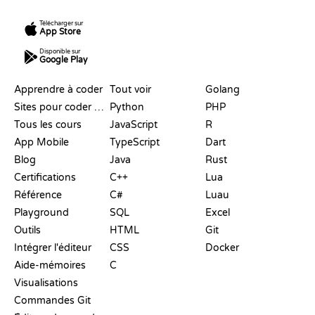
Télécharger sur
App Store
Disponible sur
Google Play
RESSOURCES
LANGAGES
Apprendre à coder
Tout voir
Golang
Sites pour coder gratuitement
Python
PHP
Tous les cours
JavaScript
R
App Mobile
TypeScript
Dart
Blog
Java
Rust
Certifications
C++
Lua
Référence
C#
Luau
Playground
SQL
Excel
Outils
HTML
Git
Intégrer l'éditeur
CSS
Docker
Aide-mémoires
C
Visualisations
Commandes Git