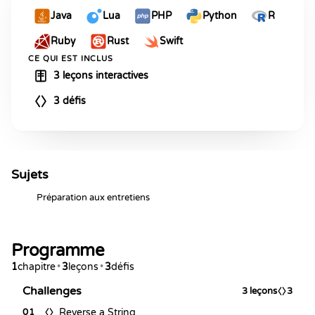
Java
Lua
PHP
Python
R
Ruby
Rust
Swift
CE QUI EST INCLUS
3 leçons interactives
3 défis
Sujets
Préparation aux entretiens
Programme
1
chapitre
•
3
leçons
•
3
défis
Challenges
3
leçons
3
Reverse a String
01