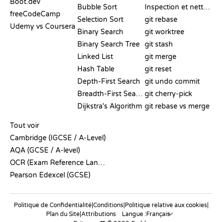
Boot.dev
Bubble Sort
Inspection et nettoyage
freeCodeCamp
Selection Sort
git rebase
Udemy vs Coursera
Binary Search
git worktree
Binary Search Tree
git stash
Linked List
git merge
Hash Table
git reset
Depth-First Search
git undo commit
Breadth-First Search
git cherry-pick
Dijkstra's Algorithm
git rebase vs merge
PSEUDO-CODE
Tout voir
Cambridge (IGCSE / A-Level)
AQA (GCSE / A-level)
OCR (Exam Reference Language)
Pearson Edexcel (GCSE)
Politique de Confidentialité
|
Conditions
|
Politique relative aux cookies
|
Plan du Site
|
Attributions
Langue :