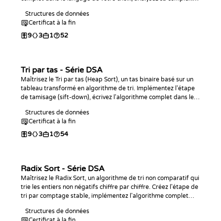
O(n log n) et entraînez-vous avec des défis de programmation.
Structures de données
Certificat à la fin
9
3
1
52
Tri par tas - Série DSA
Maîtrisez le Tri par tas (Heap Sort), un tas binaire basé sur un
tableau transformé en algorithme de tri. Implémentez l'étape
de tamisage (sift-down), écrivez l'algorithme complet dans le
langage de votre choix, analysez sa complexité temporelle en
Structures de données
O(n log n) et spatiale en O(1), et entraînez-vous avec des défis
Certificat à la fin
de programmation.
9
3
1
54
Radix Sort - Série DSA
Maîtrisez le Radix Sort, un algorithme de tri non comparatif qui
trie les entiers non négatifs chiffre par chiffre. Créez l'étape de
tri par comptage stable, implémentez l'algorithme complet
dans le langage de votre choix, analysez son comportement en
Structures de données
temps linéaire et entraînez-vous avec des défis de
Certificat à la fin