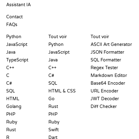
Assistant IA
SUPPORT
Contact
FAQs
PLAYGROUNDS
CERTIFICATIONS
OUTILS
Python
Tout voir
Tout voir
JavaScript
Python
ASCII Art Generator
Java
JavaScript
JSON Formatter
TypeScript
Java
SQL Formatter
C++
C++
Regex Tester
C
C#
Markdown Editor
C#
SQL
Base64 Encoder
SQL
HTML & CSS
URL Encoder
HTML
Go
JWT Decoder
Golang
Rust
Diff Checker
PHP
PHP
Ruby
Ruby
Rust
Swift
R
Dart