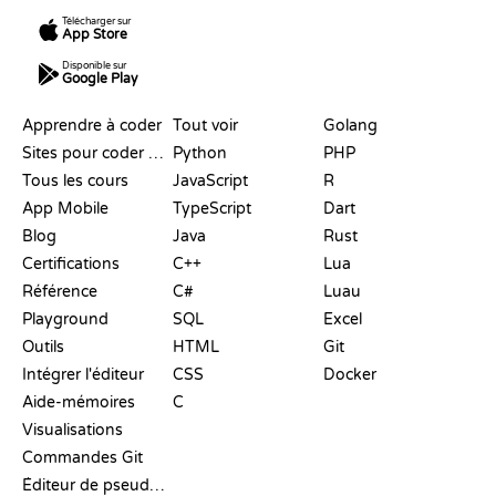
Télécharger sur
App Store
Disponible sur
Google Play
RESSOURCES
LANGAGES
Apprendre à coder
Tout voir
Golang
Sites pour coder gratuitement
Python
PHP
Tous les cours
JavaScript
R
App Mobile
TypeScript
Dart
Blog
Java
Rust
Certifications
C++
Lua
Référence
C#
Luau
Playground
SQL
Excel
Outils
HTML
Git
Intégrer l'éditeur
CSS
Docker
Aide-mémoires
C
Visualisations
Commandes Git
Éditeur de pseudo-code