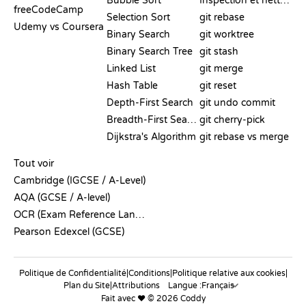
Bubble Sort
Inspection et nettoyage
freeCodeCamp
Selection Sort
git rebase
Udemy vs Coursera
Binary Search
git worktree
Binary Search Tree
git stash
Linked List
git merge
Hash Table
git reset
Depth-First Search
git undo commit
Breadth-First Search
git cherry-pick
Dijkstra's Algorithm
git rebase vs merge
PSEUDO-CODE
Tout voir
Cambridge (IGCSE / A-Level)
AQA (GCSE / A-level)
OCR (Exam Reference Language)
Pearson Edexcel (GCSE)
Politique de Confidentialité
|
Conditions
|
Politique relative aux cookies
|
Plan du Site
|
Attributions
Langue :
Fait avec ❤️ © 2026 Coddy