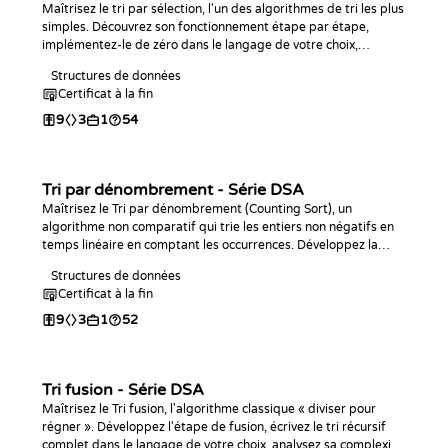
Maîtrisez le tri par sélection, l'un des algorithmes de tri les plus
simples. Découvrez son fonctionnement étape par étape,
implémentez-le de zéro dans le langage de votre choix,
analysez sa complexité et entraînez-vous avec des défis de
Structures de données
programmation.
Certificat à la fin
9
3
1
54
Tri par dénombrement - Série DSA
Maîtrisez le Tri par dénombrement (Counting Sort), un
algorithme non comparatif qui trie les entiers non négatifs en
temps linéaire en comptant les occurrences. Développez la
phase de comptage, implémentez l'algorithme complet dans le
Structures de données
langage de votre choix, analysez sa complexité O(n + k) et
Certificat à la fin
entraînez-vous avec des défis de programmation.
9
3
1
52
Tri fusion - Série DSA
Maîtrisez le Tri fusion, l'algorithme classique « diviser pour
régner ». Développez l'étape de fusion, écrivez le tri récursif
complet dans le langage de votre choix, analysez sa complexité