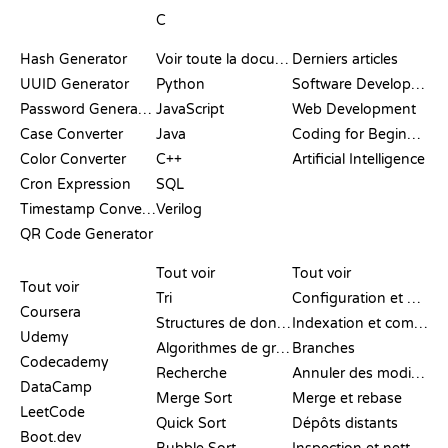
C
DOCUMENTATION
BLOG
Hash Generator
Voir toute la documentation
Derniers articles
UUID Generator
Python
Software Development
Password Generator
JavaScript
Web Development
Case Converter
Java
Coding for Beginners
Color Converter
C++
Artificial Intelligence
Cron Expression
SQL
Timestamp Converter
Verilog
QR Code Generator
AVIS ET
VISUALISATIONS
COMMANDES GIT
COMPARATIFS
Tout voir
Tout voir
Tout voir
Tri
Configuration et mise en place
Coursera
Structures de données
Indexation et commit
Udemy
Algorithmes de graphes
Branches
Codecademy
Recherche
Annuler des modifications
DataCamp
Merge Sort
Merge et rebase
LeetCode
Quick Sort
Dépôts distants
Boot.dev