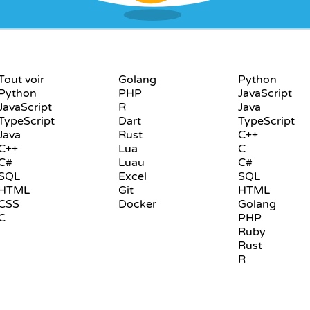
LANGAGES
PLAYGROUND
Tout voir
Golang
Python
Python
PHP
JavaScript
JavaScript
R
Java
TypeScript
Dart
TypeScript
Java
Rust
C++
C++
Lua
C
C#
Luau
C#
SQL
Excel
SQL
HTML
Git
HTML
CSS
Docker
Golang
C
PHP
Ruby
Rust
R