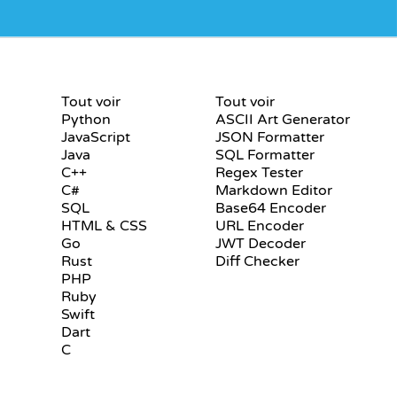
S
CERTIFICATIONS
OUTILS
Tout voir
Tout voir
Python
ASCII Art Generator
JavaScript
JSON Formatter
Java
SQL Formatter
C++
Regex Tester
C#
Markdown Editor
SQL
Base64 Encoder
HTML & CSS
URL Encoder
Go
JWT Decoder
Rust
Diff Checker
PHP
Ruby
Swift
Dart
C