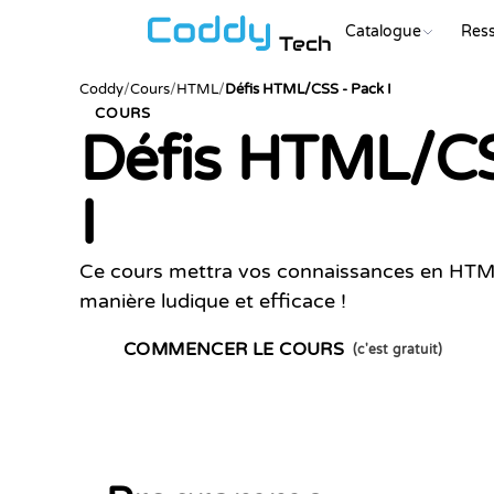
Catalogue
Res
Tech
Coddy
/
Cours
/
HTML
/
Défis HTML/CSS - Pack I
COURS
Défis HTML/CS
I
Ce cours mettra vos connaissances en HTML
manière ludique et efficace !
COMMENCER LE COURS
(c'est gratuit)