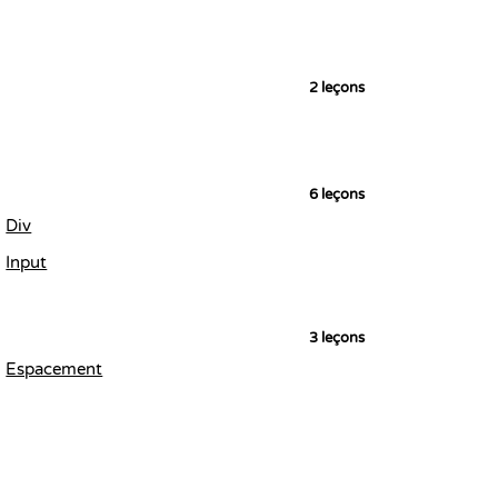
2
leçons
6
leçons
Div
Input
3
leçons
Espacement