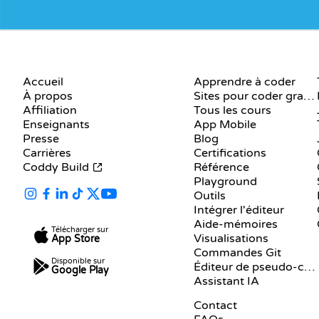
ENTREPRISE
RESSOURCES
Accueil
Apprendre à coder
À propos
Sites pour coder gratuitement
Affiliation
Tous les cours
Enseignants
App Mobile
Presse
Blog
Carrières
Certifications
Coddy Build
Référence
Playground
Outils
Intégrer l'éditeur
Aide-mémoires
Télécharger sur
Visualisations
App Store
Commandes Git
Disponible sur
Éditeur de pseudo-code
Google Play
Assistant IA
SUPPORT
Contact