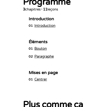
Programme
3
chapitres
•
11
leçons
Introduction
Introduction
01
Éléments
Bouton
01
Paragraphe
02
Mises en page
Centrer
01
Plus comme ça