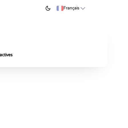
ER À APPRENDRE
Français
actives