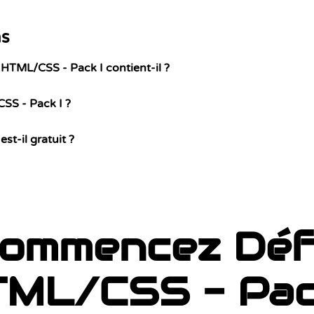
ns
HTML/CSS - Pack I contient-il ?
SS - Pack I ?
st-il gratuit ?
ommencez Déf
ML/CSS - Pac