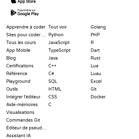
App Store
Disponible sur
Google Play
RESSOURCES
LANGAGES
Apprendre à coder
Tout voir
Golang
Sites pour coder gratuitement
Python
PHP
Tous les cours
JavaScript
R
App Mobile
TypeScript
Dart
Blog
Java
Rust
Certifications
C++
Lua
Référence
C#
Luau
Playground
SQL
Excel
Outils
HTML
Git
Intégrer l'éditeur
CSS
Docker
Aide-mémoires
C
Visualisations
Commandes Git
Éditeur de pseudo-code
Assistant IA