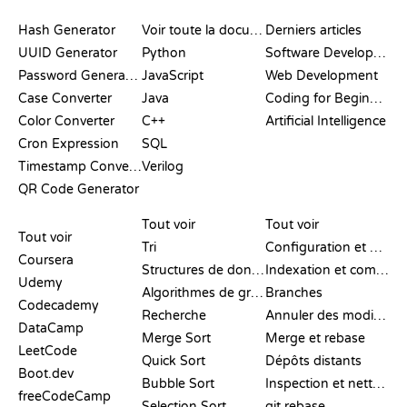
DOCUMENTATION
BLOG
Hash Generator
Voir toute la documentation
Derniers articles
UUID Generator
Python
Software Development
Password Generator
JavaScript
Web Development
Case Converter
Java
Coding for Beginners
Color Converter
C++
Artificial Intelligence
Cron Expression
SQL
Timestamp Converter
Verilog
QR Code Generator
AVIS ET
VISUALISATIONS
COMMANDES GIT
COMPARATIFS
Tout voir
Tout voir
Tout voir
Tri
Configuration et mise en place
Coursera
Structures de données
Indexation et commit
Udemy
Algorithmes de graphes
Branches
Codecademy
Recherche
Annuler des modifications
DataCamp
Merge Sort
Merge et rebase
LeetCode
Quick Sort
Dépôts distants
Boot.dev
Bubble Sort
Inspection et nettoyage
freeCodeCamp
Selection Sort
git rebase