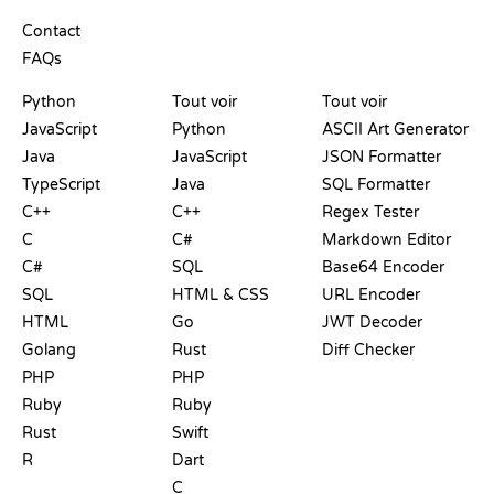
SUPPORT
Contact
FAQs
PLAYGROUNDS
CERTIFICATIONS
OUTILS
Python
Tout voir
Tout voir
JavaScript
Python
ASCII Art Generator
Java
JavaScript
JSON Formatter
TypeScript
Java
SQL Formatter
C++
C++
Regex Tester
C
C#
Markdown Editor
C#
SQL
Base64 Encoder
SQL
HTML & CSS
URL Encoder
HTML
Go
JWT Decoder
Golang
Rust
Diff Checker
PHP
PHP
Ruby
Ruby
Rust
Swift
R
Dart
C