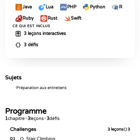
Java
Lua
PHP
Python
R
Ruby
Rust
Swift
CE QUI EST INCLUS
3 leçons interactives
3 défis
Sujets
Préparation aux entretiens
Programme
1
chapitre
•
3
leçons
•
3
défis
Challenges
3
leçons
3
Stair Climbing
01