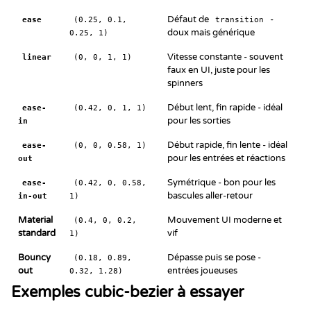
Défaut de
-
ease
(0.25, 0.1,
transition
doux mais générique
0.25, 1)
Vitesse constante - souvent
linear
(0, 0, 1, 1)
faux en UI, juste pour les
spinners
Début lent, fin rapide - idéal
ease-
(0.42, 0, 1, 1)
pour les sorties
in
Début rapide, fin lente - idéal
ease-
(0, 0, 0.58, 1)
pour les entrées et réactions
out
Symétrique - bon pour les
ease-
(0.42, 0, 0.58,
bascules aller-retour
in-out
1)
Material
Mouvement UI moderne et
(0.4, 0, 0.2,
standard
vif
1)
Bouncy
Dépasse puis se pose -
(0.18, 0.89,
out
entrées joueuses
0.32, 1.28)
Exemples cubic-bezier à essayer