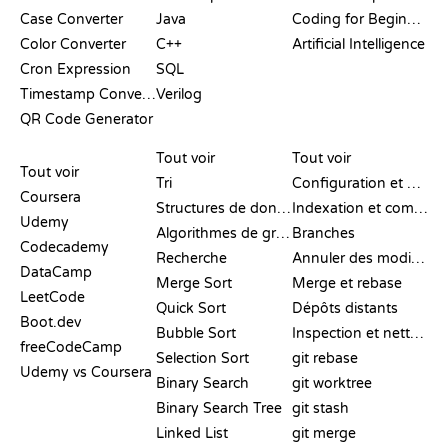
Case Converter
Java
Coding for Beginners
Color Converter
C++
Artificial Intelligence
Cron Expression
SQL
Timestamp Converter
Verilog
QR Code Generator
AVIS ET
VISUALISATIONS
COMMANDES GIT
COMPARATIFS
Tout voir
Tout voir
Tout voir
Tri
Configuration et mise en place
Coursera
Structures de données
Indexation et commit
Udemy
Algorithmes de graphes
Branches
Codecademy
Recherche
Annuler des modifications
DataCamp
Merge Sort
Merge et rebase
LeetCode
Quick Sort
Dépôts distants
Boot.dev
Bubble Sort
Inspection et nettoyage
freeCodeCamp
Selection Sort
git rebase
Udemy vs Coursera
Binary Search
git worktree
Binary Search Tree
git stash
Linked List
git merge