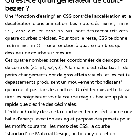
Qu'est-ce qu'un générateur de cubic-
bezier ?
Une *fonction d'easing* en CSS contrôle l'accélération et la
décélération d'une animation. Les mots-clés
,
ease
ease-
,
et
sont des raccourcis vers
in
ease-out
ease-in-out
quatre courbes précises. Pour tout le reste, CSS te donne
- une fonction à quatre nombres qui
cubic-bezier()
dessine une courbe sur mesure.
Ces quatre nombres sont les coordonnées de deux points
de contrôle (x1, y1, x2, y2). À la main, c'est rébarbatif : de
petits changements ont de gros effets visuels, et les petits
dépassements produisent un mouvement *bondissant*
qu'on ne lit pas dans les chiffres. Un éditeur visuel te laisse
tirer les poignées et voir la courbe réagir - beaucoup plus
rapide que d'écrire des décimales.
L'éditeur Coddy dessine la courbe en temps réel, anime une
balle d'aperçu avec ton easing et propose des presets pour
les motifs courants : les mots-clés CSS, la courbe
*standard* de Material Design, un bouncy-out et un