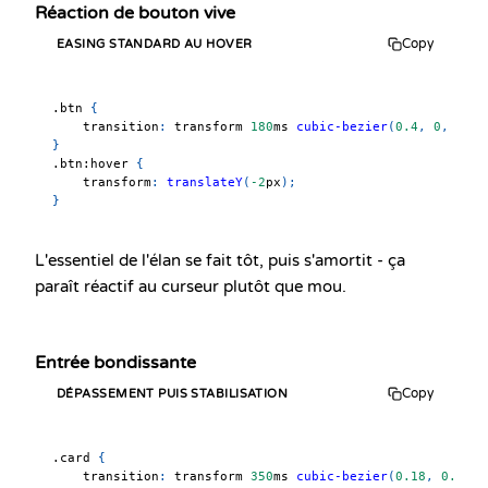
Réaction de bouton vive
Copy
EASING STANDARD AU HOVER
.btn
{
transition
:
 transform 
180
ms
cubic-bezier
(
0.4
,
0
,
0.2
,
}
.btn
:hover
{
transform
:
translateY
(
-2
px
)
;
}
L'essentiel de l'élan se fait tôt, puis s'amortit - ça
paraît réactif au curseur plutôt que mou.
Entrée bondissante
Copy
DÉPASSEMENT PUIS STABILISATION
.card
{
transition
:
 transform 
350
ms
cubic-bezier
(
0.18
,
0.89
,