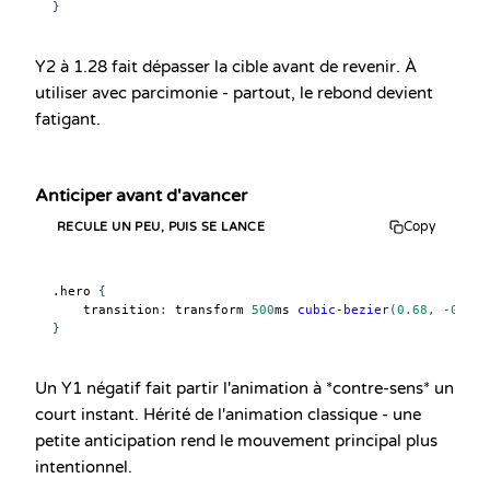
}
Y2 à 1.28 fait dépasser la cible avant de revenir. À
utiliser avec parcimonie - partout, le rebond devient
fatigant.
Anticiper avant d'avancer
Copy
RECULE UN PEU, PUIS SE LANCE
.hero
{
transition
:
 transform 
500
ms
cubic-bezier
(
0.68
,
-0.55
,
}
Un Y1 négatif fait partir l'animation à *contre-sens* un
court instant. Hérité de l'animation classique - une
petite anticipation rend le mouvement principal plus
intentionnel.