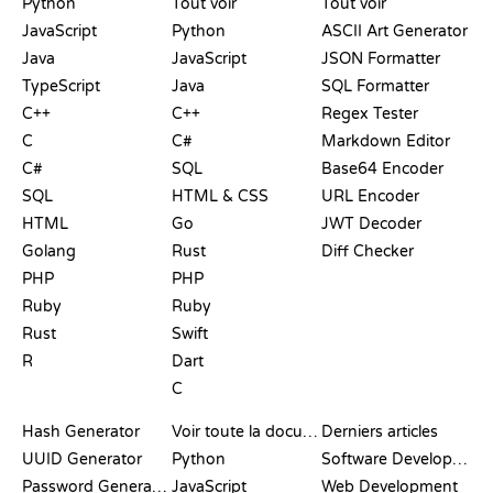
Python
Tout voir
Tout voir
JavaScript
Python
ASCII Art Generator
Java
JavaScript
JSON Formatter
TypeScript
Java
SQL Formatter
C++
C++
Regex Tester
C
C#
Markdown Editor
C#
SQL
Base64 Encoder
SQL
HTML & CSS
URL Encoder
HTML
Go
JWT Decoder
Golang
Rust
Diff Checker
PHP
PHP
Ruby
Ruby
Rust
Swift
R
Dart
C
DOCUMENTATION
BLOG
Hash Generator
Voir toute la documentation
Derniers articles
UUID Generator
Python
Software Development
Password Generator
JavaScript
Web Development