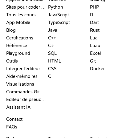
Sites pour coder gratuitement
Python
PHP
Tous les cours
JavaScript
R
App Mobile
TypeScript
Dart
Blog
Java
Rust
Certifications
C++
Lua
Référence
C#
Luau
Playground
SQL
Excel
Outils
HTML
Git
Intégrer l'éditeur
CSS
Docker
Aide-mémoires
C
Visualisations
Commandes Git
Éditeur de pseudo-code
Assistant IA
SUPPORT
Contact
FAQs
PLAYGROUNDS
CERTIFICATIONS
OUTILS