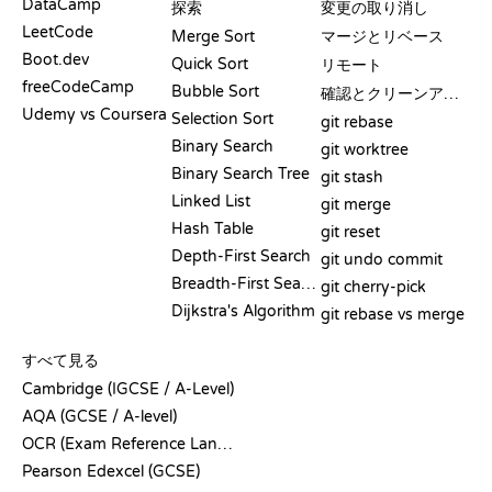
DataCamp
探索
変更の取り消し
LeetCode
Merge Sort
マージとリベース
Boot.dev
Quick Sort
リモート
freeCodeCamp
Bubble Sort
確認とクリーンアップ
Udemy vs Coursera
Selection Sort
git rebase
Binary Search
git worktree
Binary Search Tree
git stash
Linked List
git merge
Hash Table
git reset
Depth-First Search
git undo commit
Breadth-First Search
git cherry-pick
Dijkstra's Algorithm
git rebase vs merge
疑似コード
すべて見る
Cambridge (IGCSE / A-Level)
AQA (GCSE / A-level)
OCR (Exam Reference Language)
Pearson Edexcel (GCSE)