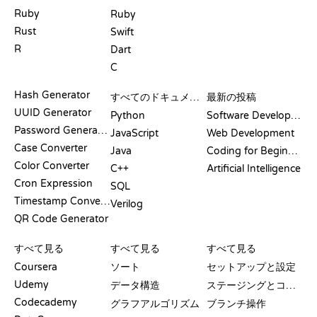
Ruby
Ruby
Rust
Swift
R
Dart
C
ドキュメント
ブログ
Hash Generator
すべてのドキュメント
最新の投稿
UUID Generator
Python
Software Development
Password Generator
JavaScript
Web Development
Case Converter
Java
Coding for Beginners
Color Converter
C++
Artificial Intelligence
Cron Expression
SQL
Timestamp Converter
Verilog
QR Code Generator
レビューと比較
可視化
GIT コマンド
すべて見る
すべて見る
すべて見る
Coursera
ソート
セットアップと設定
Udemy
データ構造
ステージングとコミット
Codecademy
グラフアルゴリズム
ブランチ操作