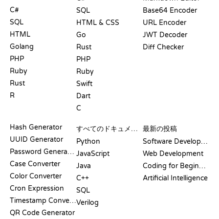
C#
SQL
Base64 Encoder
SQL
HTML & CSS
URL Encoder
HTML
Go
JWT Decoder
Golang
Rust
Diff Checker
PHP
PHP
Ruby
Ruby
Rust
Swift
R
Dart
C
ドキュメント
ブログ
Hash Generator
すべてのドキュメント
最新の投稿
UUID Generator
Python
Software Development
Password Generator
JavaScript
Web Development
Case Converter
Java
Coding for Beginners
Color Converter
C++
Artificial Intelligence
Cron Expression
SQL
Timestamp Converter
Verilog
QR Code Generator