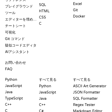
Excel
SQL
プレイグラウンド
Git
HTML
ツール
Docker
CSS
エディターを埋め込む
C
チートシート
可視化
Git コマンド
疑似コードエディタ
AIアシスタント
サポート
お問い合わせ
FAQ
プレイグラウンド
認定証
ツール
Python
すべて見る
すべて見る
JavaScript
Python
ASCII Art Generator
Java
JavaScript
JSON Formatter
TypeScript
Java
SQL Formatter
C++
C++
Regex Tester
C
C#
Markdown Editor