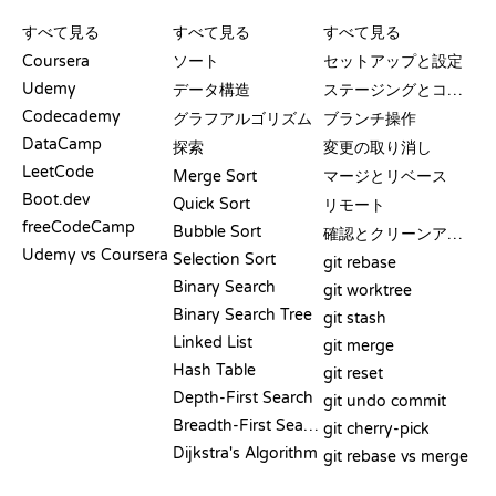
レビューと比較
可視化
GIT コマンド
すべて見る
すべて見る
すべて見る
Coursera
ソート
セットアップと設定
Udemy
データ構造
ステージングとコミット
Codecademy
グラフアルゴリズム
ブランチ操作
DataCamp
探索
変更の取り消し
LeetCode
Merge Sort
マージとリベース
Boot.dev
Quick Sort
リモート
freeCodeCamp
Bubble Sort
確認とクリーンアップ
Udemy vs Coursera
Selection Sort
git rebase
Binary Search
git worktree
Binary Search Tree
git stash
Linked List
git merge
Hash Table
git reset
Depth-First Search
git undo commit
Breadth-First Search
git cherry-pick
Dijkstra's Algorithm
git rebase vs merge
疑似コード