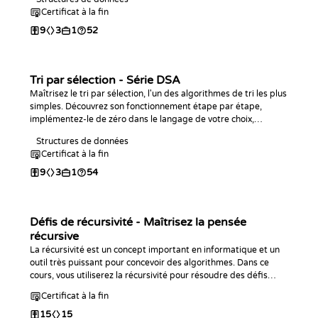
programmation.
Certificat à la fin
9
3
1
52
Tri par sélection - Série DSA
Maîtrisez le tri par sélection, l'un des algorithmes de tri les plus
simples. Découvrez son fonctionnement étape par étape,
implémentez-le de zéro dans le langage de votre choix,
analysez sa complexité et entraînez-vous avec des défis de
Structures de données
programmation.
Certificat à la fin
9
3
1
54
Défis de récursivité - Maîtrisez la pensée
récursive
La récursivité est un concept important en informatique et un
outil très puissant pour concevoir des algorithmes. Dans ce
cours, vous utiliserez la récursivité pour résoudre des défis
allant du niveau débutant à avancé. À la fin, vous maîtriserez
Certificat à la fin
parfaitement ce sujet.
15
15