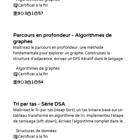
des requêtes de connectivité et d'arête goulot.
Certificat à la fin
9
3
1
57
Parcours en profondeur - Algorithmes de
graphes
Maîtrisez le parcours en profondeur, une méthode
fondamentale pour explorer un graphe. Construisez la
structure d'adjacence, écrivez un DFS itératif dans le langage
de votre choix, analysez sa complexité en O(V + E) et utilisez-le
Algorithmes de graphes
pour compter et mesurer les composantes connexes.
Certificat à la fin
9
3
1
54
Tri par tas - Série DSA
Maîtrisez le Tri par tas (Heap Sort), un tas binaire basé sur un
tableau transformé en algorithme de tri. Implémentez l'étape
de tamisage (sift-down), écrivez l'algorithme complet dans le
langage de votre choix, analysez sa complexité temporelle en
Structures de données
O(n log n) et spatiale en O(1), et entraînez-vous avec des défis
Certificat à la fin
de programmation.