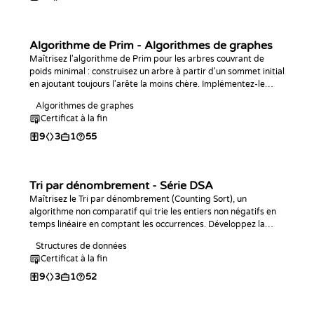
Algorithme de Prim - Algorithmes de graphes
Maîtrisez l'algorithme de Prim pour les arbres couvrant de
poids minimal : construisez un arbre à partir d'un sommet initial
en ajoutant toujours l'arête la moins chère. Implémentez-le
dans le langage de votre choix et répondez à des requêtes de
Algorithmes de graphes
connectivité et d'arête goulot, le pendant de l'algorithme de
Certificat à la fin
Kruskal.
9
3
1
55
Tri par dénombrement - Série DSA
Maîtrisez le Tri par dénombrement (Counting Sort), un
algorithme non comparatif qui trie les entiers non négatifs en
temps linéaire en comptant les occurrences. Développez la
phase de comptage, implémentez l'algorithme complet dans le
Structures de données
langage de votre choix, analysez sa complexité O(n + k) et
Certificat à la fin
entraînez-vous avec des défis de programmation.
9
3
1
52