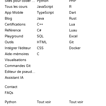
Sites pour coder gratuitement
Python
PHP
Tous les cours
JavaScript
R
App Mobile
TypeScript
Dart
Blog
Java
Rust
Certifications
C++
Lua
Référence
C#
Luau
Playground
SQL
Excel
Outils
HTML
Git
Intégrer l'éditeur
CSS
Docker
Aide-mémoires
C
Visualisations
Commandes Git
Éditeur de pseudo-code
Assistant IA
SUPPORT
Contact
FAQs
PLAYGROUNDS
CERTIFICATIONS
OUTILS
Python
Tout voir
Tout voir