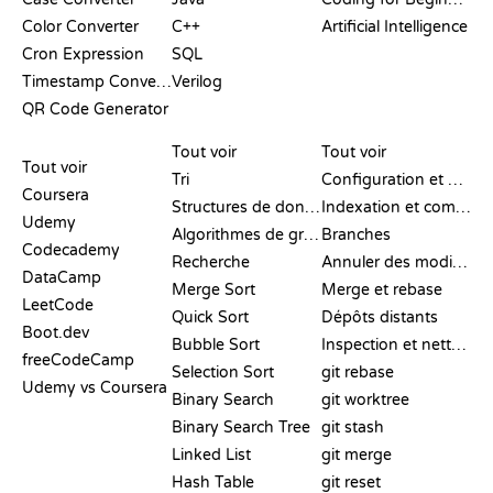
Color Converter
C++
Artificial Intelligence
Cron Expression
SQL
Timestamp Converter
Verilog
QR Code Generator
AVIS ET
VISUALISATIONS
COMMANDES GIT
COMPARATIFS
Tout voir
Tout voir
Tout voir
Tri
Configuration et mise en place
Coursera
Structures de données
Indexation et commit
Udemy
Algorithmes de graphes
Branches
Codecademy
Recherche
Annuler des modifications
DataCamp
Merge Sort
Merge et rebase
LeetCode
Quick Sort
Dépôts distants
Boot.dev
Bubble Sort
Inspection et nettoyage
freeCodeCamp
Selection Sort
git rebase
Udemy vs Coursera
Binary Search
git worktree
Binary Search Tree
git stash
Linked List
git merge
Hash Table
git reset