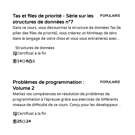
Tas et files de priorité - Série sur les
POPULAIRE
structures de données n°7
Dans ce cours, vous découvrirez la structure de données Tas (le
pilier des files de priorité), vous créerez un MinHeap de zéro
dans le langage de votre choix et vous vous entraînerez avec
des défis de programmation !
Structures de données
Certificat à la fin
14
6
1
Problèmes de programmation :
POPULAIRE
Volume 2
Mettez vos compétences en résolution de problèmes de
programmation à l'épreuve grâce aux exercices de différents
niveaux de difficulté de ce cours. Conçu pour les développeurs
ayant déjà des bases dans la syntaxe d'un langage de
Certificat à la fin
programmation, ce cours est une suite du premier volume
Problèmes de programmation.
25
24