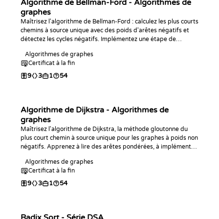
Algorithme de Bellman-Ford - Algorithmes de
graphes
Maîtrisez l'algorithme de Bellman-Ford : calculez les plus courts
chemins à source unique avec des poids d'arêtes négatifs et
détectez les cycles négatifs. Implémentez une étape de
relaxation, l'algorithme complet dans le langage de votre choix,
Algorithmes de graphes
et répondez à des requêtes de distance et de cycle.
Certificat à la fin
9
3
1
54
Algorithme de Dijkstra - Algorithmes de
graphes
Maîtrisez l'algorithme de Dijkstra, la méthode gloutonne du
plus court chemin à source unique pour les graphes à poids non
négatifs. Apprenez à lire des arêtes pondérées, à implémenter
le calcul complet des distances dans le langage de votre choix,
Algorithmes de graphes
et à répondre à des requêtes de point à point ou concernant le
Certificat à la fin
sommet le plus éloigné.
9
3
1
54
Radix Sort - Série DSA