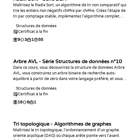
Maîtrisez le Radix Sort, un algorithme de tri non comparatif qui
trie les entiers non négatifs chiffre par chiffre. Créez l'étape de
tri par comptage stable, implémentez l'algorithme complet
dans le langage de votre choix, analysez son comportement en
Structures de données
temps linéaire et entraînez-vous avec des défis de
Certificat à la fin
programmation.
9
3
1
55
Arbre AVL - Série Structures de données n°10
Dans ce cours, vous découvrirez la structure de données Arbre
AVL, vous construirez un arbre binaire de recherche auto-
équilibré à partir de zéro dans votre langage préféré, et vous
relèverez des défis de programmation pour vous entraîner !
Structures de données
Certificat à la fin
16
6
1
Tri topologique - Algorithmes de graphes
Maîtrisez le tri topologique, l'ordonnancement d'un graphe
orienté acyclique (DAG) où chaque arête pointe vers l'avant.