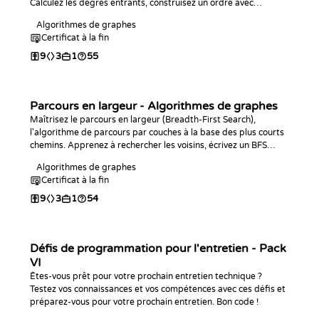
Calculez les degrés entrants, construisez un ordre avec
l'algorithme de Kahn dans le langage de votre choix, détectez
Algorithmes de graphes
les cycles et trouvez le plus long chemin dans un DAG.
Certificat à la fin
9
3
1
55
Parcours en largeur - Algorithmes de graphes
Maîtrisez le parcours en largeur (Breadth-First Search),
l'algorithme de parcours par couches à la base des plus courts
chemins. Apprenez à rechercher les voisins, écrivez un BFS
itératif avec une file dans le langage de votre choix et utilisez-le
Algorithmes de graphes
pour trouver les distances les plus courtes dans des graphes
Certificat à la fin
non pondérés.
9
3
1
54
Défis de programmation pour l'entretien - Pack
VI
Êtes-vous prêt pour votre prochain entretien technique ?
Testez vos connaissances et vos compétences avec ces défis et
préparez-vous pour votre prochain entretien. Bon code !