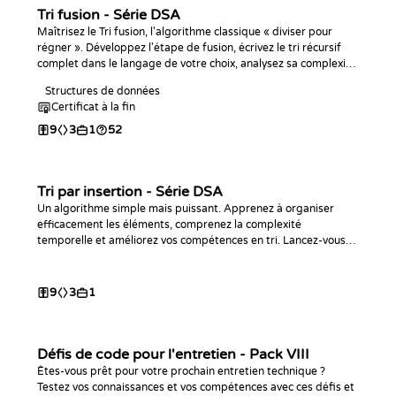
Tri fusion - Série DSA
Maîtrisez le Tri fusion, l'algorithme classique « diviser pour
régner ». Développez l'étape de fusion, écrivez le tri récursif
complet dans le langage de votre choix, analysez sa complexité
O(n log n) et entraînez-vous avec des défis de programmation.
Structures de données
Certificat à la fin
9
3
1
52
Tri par insertion - Série DSA
Un algorithme simple mais puissant. Apprenez à organiser
efficacement les éléments, comprenez la complexité
temporelle et améliorez vos compétences en tri. Lancez-vous
dès maintenant !
9
3
1
Défis de code pour l'entretien - Pack VIII
Êtes-vous prêt pour votre prochain entretien technique ?
Testez vos connaissances et vos compétences avec ces défis et