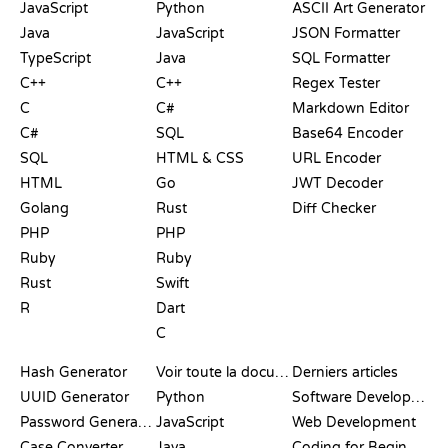
JavaScript
Python
ASCII Art Generator
Java
JavaScript
JSON Formatter
TypeScript
Java
SQL Formatter
C++
C++
Regex Tester
C
C#
Markdown Editor
C#
SQL
Base64 Encoder
SQL
HTML & CSS
URL Encoder
HTML
Go
JWT Decoder
Golang
Rust
Diff Checker
PHP
PHP
Ruby
Ruby
Rust
Swift
R
Dart
C
DOCUMENTATION
BLOG
Hash Generator
Voir toute la documentation
Derniers articles
UUID Generator
Python
Software Development
Password Generator
JavaScript
Web Development
Case Converter
Java
Coding for Beginners