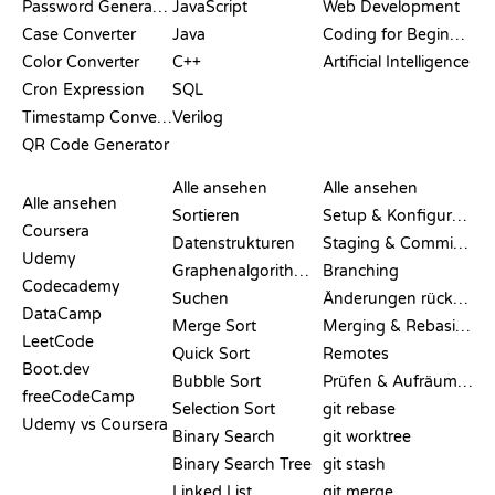
Password Generator
JavaScript
Web Development
Case Converter
Java
Coding for Beginners
Color Converter
C++
Artificial Intelligence
Cron Expression
SQL
Timestamp Converter
Verilog
QR Code Generator
BEWERTUNGEN &
VISUALISIERUNGEN
GIT-BEFEHLE
VERGLEICHE
Alle ansehen
Alle ansehen
Alle ansehen
Sortieren
Setup & Konfiguration
Coursera
Datenstrukturen
Staging & Committing
Udemy
Graphenalgorithmen
Branching
Codecademy
Suchen
Änderungen rückgängig machen
DataCamp
Merge Sort
Merging & Rebasing
LeetCode
Quick Sort
Remotes
Boot.dev
Bubble Sort
Prüfen & Aufräumen
freeCodeCamp
Selection Sort
git rebase
Udemy vs Coursera
Binary Search
git worktree
Binary Search Tree
git stash
Linked List
git merge