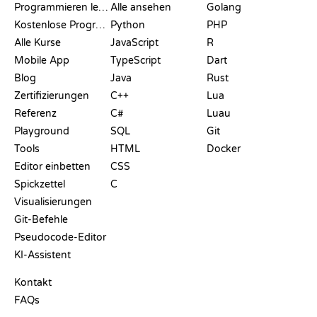
Programmieren lernen
Alle ansehen
Golang
Kostenlose Programmier-Websites
Python
PHP
Alle Kurse
JavaScript
R
Mobile App
TypeScript
Dart
Blog
Java
Rust
Zertifizierungen
C++
Lua
Referenz
C#
Luau
Playground
SQL
Git
Tools
HTML
Docker
Editor einbetten
CSS
Spickzettel
C
Visualisierungen
Git-Befehle
Pseudocode-Editor
KI-Assistent
SUPPORT
Kontakt
FAQs
PLAYGROUNDS
ZERTIFIKATE
TOOLS