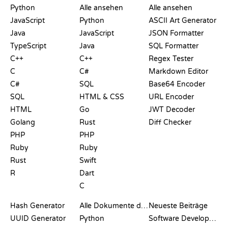
Python
Alle ansehen
Alle ansehen
JavaScript
Python
ASCII Art Generator
Java
JavaScript
JSON Formatter
TypeScript
Java
SQL Formatter
C++
C++
Regex Tester
C
C#
Markdown Editor
C#
SQL
Base64 Encoder
SQL
HTML & CSS
URL Encoder
HTML
Go
JWT Decoder
Golang
Rust
Diff Checker
PHP
PHP
Ruby
Ruby
Rust
Swift
R
Dart
C
DOKUMENTATION
BLOG
Hash Generator
Alle Dokumente durchsuchen
Neueste Beiträge
UUID Generator
Python
Software Development