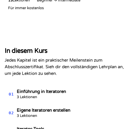
13
Lektionen
Beginner → Intermediate
Für immer kostenlos
Abschlusszertifikat
Hiermit wird bestätigt, dass
Alex Chen
hat den Abschnitt abgeschlossen
In diesem Kurs
Python Iteratoren
Kevin Spektor
Jedes Kapitel ist ein praktischer Meilenstein zum
8/6/2026
Kevin
Abschlusszertifikat. Sieh dir den vollständigen Lehrplan an,
Spektor, CTO
Datum
um jede Lektion zu sehen.
Einführung in Iteratoren
01
3 Lektionen
Eigene Iteratoren erstellen
02
3 Lektionen
Iterator-Tools