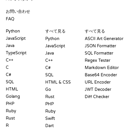
サポート
お問い合わせ
FAQ
プレイグラウンド
認定証
ツール
Python
すべて見る
すべて見る
JavaScript
Python
ASCII Art Generator
Java
JavaScript
JSON Formatter
TypeScript
Java
SQL Formatter
C++
C++
Regex Tester
C
C#
Markdown Editor
C#
SQL
Base64 Encoder
SQL
HTML & CSS
URL Encoder
HTML
Go
JWT Decoder
Golang
Rust
Diff Checker
PHP
PHP
Ruby
Ruby
Rust
Swift
R
Dart