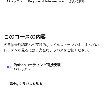
12
レッスン
Beginner → Intermediate
永久に無料
修了証
本書は次のことを証明します
Alex Chen
セクションを完了しました
このコースの内容
Python面接対策シリーズ
Kevin Spektor
各章は最終認定への実践的なマイルストーンです。すべての
8/7/2026
Kevin
レッスンを見るには、完全なシラバスをご覧ください。
日付
Spektor, CTO
Pythonコーディング面接突破
01
12 レッスン
完全なシラバスを見る