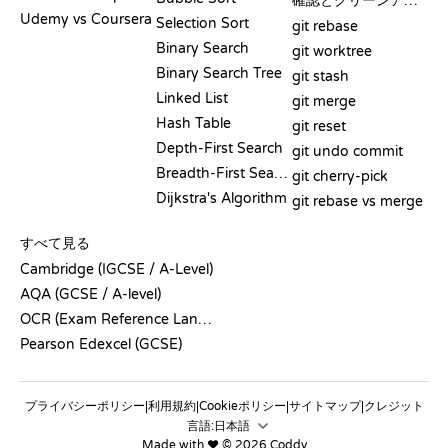
確認とクリーンアップ
Udemy vs Coursera
Selection Sort
git rebase
Binary Search
git worktree
Binary Search Tree
git stash
Linked List
git merge
Hash Table
git reset
Depth-First Search
git undo commit
Breadth-First Search
git cherry-pick
Dijkstra's Algorithm
git rebase vs merge
疑似コード
すべて見る
Cambridge (IGCSE / A-Level)
AQA (GCSE / A-level)
OCR (Exam Reference Language)
Pearson Edexcel (GCSE)
プライバシーポリシー
利用規約
Cookieポリシー
サイトマップ
クレジット
|
|
|
|
言語:
Made with ❤️ © 2026 Coddy