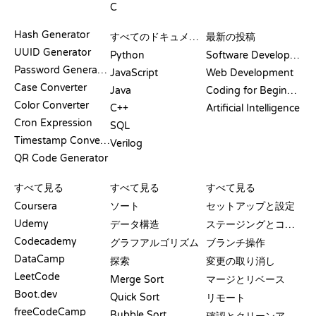
C
ドキュメント
ブログ
Hash Generator
すべてのドキュメント
最新の投稿
UUID Generator
Python
Software Development
Password Generator
JavaScript
Web Development
Case Converter
Java
Coding for Beginners
Color Converter
C++
Artificial Intelligence
Cron Expression
SQL
Timestamp Converter
Verilog
QR Code Generator
レビューと比較
可視化
GIT コマンド
すべて見る
すべて見る
すべて見る
Coursera
ソート
セットアップと設定
Udemy
データ構造
ステージングとコミット
Codecademy
グラフアルゴリズム
ブランチ操作
DataCamp
探索
変更の取り消し
LeetCode
Merge Sort
マージとリベース
Boot.dev
Quick Sort
リモート
freeCodeCamp
Bubble Sort