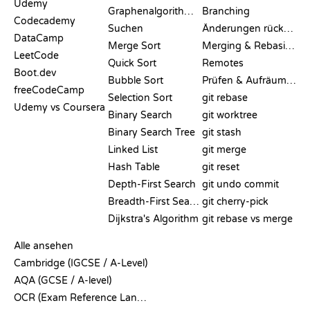
Udemy
Graphenalgorithmen
Branching
Codecademy
Suchen
Änderungen rückgängig machen
DataCamp
Merge Sort
Merging & Rebasing
LeetCode
Quick Sort
Remotes
Boot.dev
Bubble Sort
Prüfen & Aufräumen
freeCodeCamp
Selection Sort
git rebase
Udemy vs Coursera
Binary Search
git worktree
Binary Search Tree
git stash
Linked List
git merge
Hash Table
git reset
Depth-First Search
git undo commit
Breadth-First Search
git cherry-pick
Dijkstra's Algorithm
git rebase vs merge
PSEUDOCODE
Alle ansehen
Cambridge (IGCSE / A-Level)
AQA (GCSE / A-level)
OCR (Exam Reference Language)