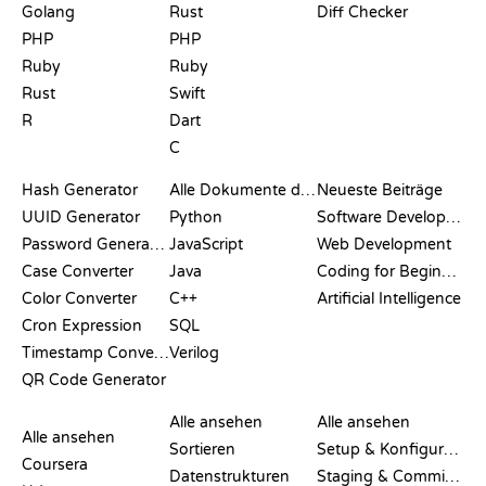
Golang
Rust
Diff Checker
PHP
PHP
Ruby
Ruby
Rust
Swift
R
Dart
C
DOKUMENTATION
BLOG
Hash Generator
Alle Dokumente durchsuchen
Neueste Beiträge
UUID Generator
Python
Software Development
Password Generator
JavaScript
Web Development
Case Converter
Java
Coding for Beginners
Color Converter
C++
Artificial Intelligence
Cron Expression
SQL
Timestamp Converter
Verilog
QR Code Generator
BEWERTUNGEN &
VISUALISIERUNGEN
GIT-BEFEHLE
VERGLEICHE
Alle ansehen
Alle ansehen
Alle ansehen
Sortieren
Setup & Konfiguration
Coursera
Datenstrukturen
Staging & Committing