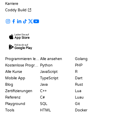
Karriere
Coddy Build
Laden Sie auf
App Store
Hol es dir auf
Google Play
RESSOURCEN
SPRACHEN
Programmieren lernen
Alle ansehen
Golang
Kostenlose Programmier-Websites
Python
PHP
Alle Kurse
JavaScript
R
Mobile App
TypeScript
Dart
Blog
Java
Rust
Zertifizierungen
C++
Lua
Referenz
C#
Luau
Playground
SQL
Git
Tools
HTML
Docker