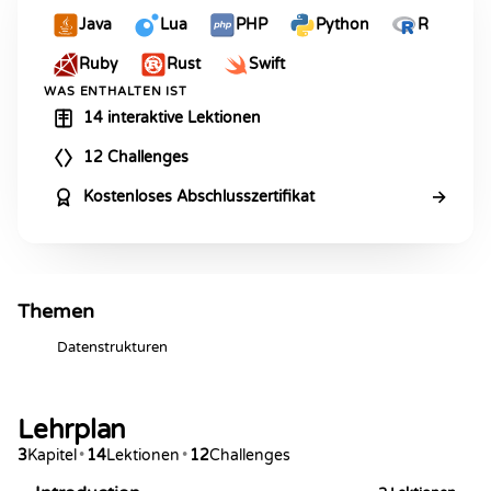
Java
Lua
PHP
Python
R
Ruby
Rust
Swift
WAS ENTHALTEN IST
14 interaktive Lektionen
12 Challenges
→
Kostenloses Abschlusszertifikat
Themen
Datenstrukturen
Lehrplan
3
Kapitel
•
14
Lektionen
•
12
Challenges