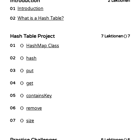
Introduction
2
Lektionen
Introduction
01
What is a Hash Table?
02
Hash Table Project
7
Lektionen
7
HashMap Class
01
hash
02
put
03
get
04
containsKey
05
remove
06
size
07
5
Lektionen
5