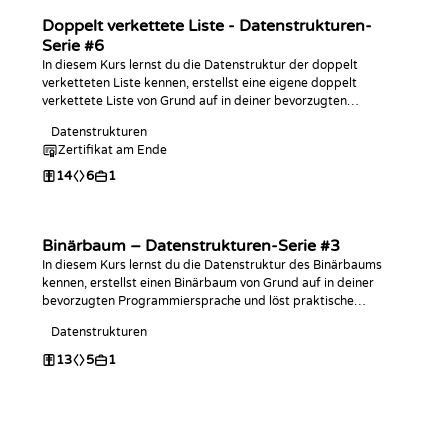
Doppelt verkettete Liste - Datenstrukturen-
Serie #6
In diesem Kurs lernst du die Datenstruktur der doppelt
verketteten Liste kennen, erstellst eine eigene doppelt
verkettete Liste von Grund auf in deiner bevorzugten
Programmiersprache und meisterst praktische Coding-
Datenstrukturen
Challenges damit!
Zertifikat am Ende
14
6
1
Binärbaum – Datenstrukturen-Serie #3
In diesem Kurs lernst du die Datenstruktur des Binärbaums
kennen, erstellst einen Binärbaum von Grund auf in deiner
bevorzugten Programmiersprache und löst praktische
Programmieraufgaben dazu!
Datenstrukturen
13
5
1