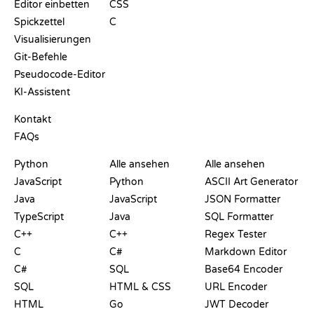
Editor einbetten
CSS
Spickzettel
C
Visualisierungen
Git-Befehle
Pseudocode-Editor
KI-Assistent
SUPPORT
Kontakt
FAQs
PLAYGROUNDS
ZERTIFIKATE
TOOLS
Python
Alle ansehen
Alle ansehen
JavaScript
Python
ASCII Art Generator
Java
JavaScript
JSON Formatter
TypeScript
Java
SQL Formatter
C++
C++
Regex Tester
C
C#
Markdown Editor
C#
SQL
Base64 Encoder
SQL
HTML & CSS
URL Encoder
HTML
Go
JWT Decoder