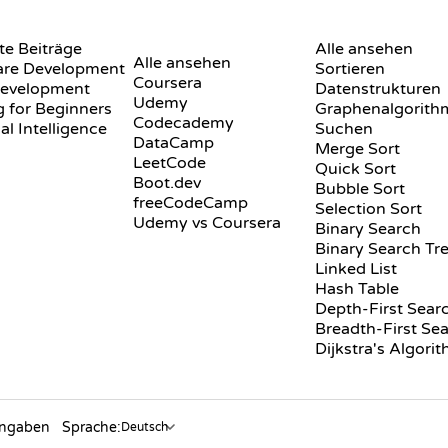
BEWERTUNGEN &
VISUALISIERUNGE
e Beiträge
VERGLEICHE
Alle ansehen
Alle ansehen
are Development
Sortieren
Coursera
evelopment
Datenstrukturen
Udemy
 for Beginners
Graphenalgorith
Codecademy
ial Intelligence
Suchen
DataCamp
Merge Sort
LeetCode
Quick Sort
Boot.dev
Bubble Sort
freeCodeCamp
Selection Sort
Udemy vs Coursera
Binary Search
Binary Search Tr
Linked List
Hash Table
Depth-First Sear
Breadth-First Se
Dijkstra's Algori
angaben
Sprache: