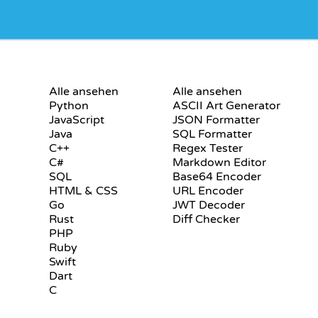
S
ZERTIFIKATE
TOOLS
Alle ansehen
Alle ansehen
Python
ASCII Art Generator
JavaScript
JSON Formatter
Java
SQL Formatter
C++
Regex Tester
C#
Markdown Editor
SQL
Base64 Encoder
HTML & CSS
URL Encoder
Go
JWT Decoder
Rust
Diff Checker
PHP
Ruby
Swift
Dart
C