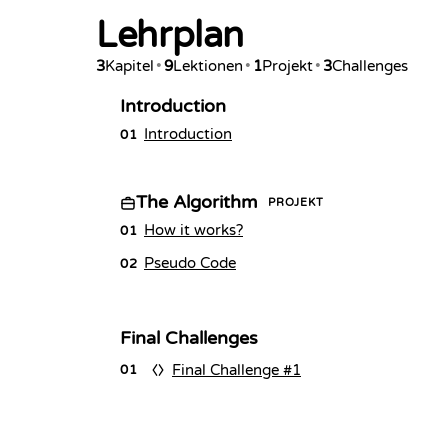
Lehrplan
3
Kapitel
•
9
Lektionen
•
1
Projekt
•
3
Challenges
Introduction
Introduction
01
The Algorithm
PROJEKT
How it works?
01
Pseudo Code
02
Final Challenges
Final Challenge #1
01