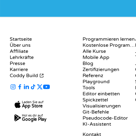
UNTERNEHMEN
RESSOURCEN
Startseite
Programmieren lernen
Über uns
Kostenlose Programmier-Websites
Affiliate
Alle Kurse
Lehrkräfte
Mobile App
Presse
Blog
Karriere
Zertifizierungen
Coddy Build
Referenz
Playground
Tools
Editor einbetten
Spickzettel
Laden Sie auf
Visualisierungen
App Store
Git-Befehle
Hol es dir auf
Pseudocode-Editor
Google Play
KI-Assistent
SUPPORT
Kontakt