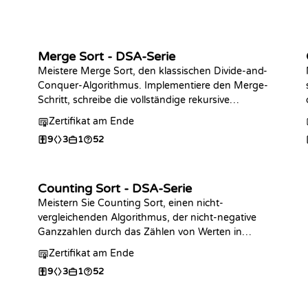
Merge Sort - DSA-Serie
Meistere Merge Sort, den klassischen Divide-and-
Conquer-Algorithmus. Implementiere den Merge-
Schritt, schreibe die vollständige rekursive
Sortierung in der Programmiersprache deiner
Zertifikat am Ende
-
Wahl, analysiere die O(n log n)-Komplexität und
9
3
1
52
übe mit Coding-Challenges.
Counting Sort - DSA-Serie
Meistern Sie Counting Sort, einen nicht-
vergleichenden Algorithmus, der nicht-negative
Ganzzahlen durch das Zählen von Werten in
Linearzeit sortiert. Erstellen Sie die Zählphase,
Zertifikat am Ende
implementieren Sie den vollständigen Algorithmus
9
3
1
52
in der Programmiersprache Ihrer Wahl,
analysieren Sie die O(n + k)-Komplexität und üben
Sie mit Coding-Challenges.