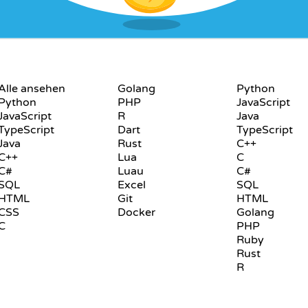
SPRACHEN
PLAYGROUND
Alle ansehen
Golang
Python
Python
PHP
JavaScript
JavaScript
R
Java
TypeScript
Dart
TypeScript
Java
Rust
C++
C++
Lua
C
C#
Luau
C#
SQL
Excel
SQL
HTML
Git
HTML
CSS
Docker
Golang
C
PHP
Ruby
Rust
R