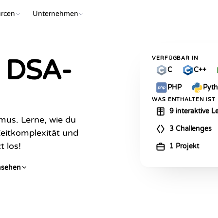
rcen
Unternehmen
- DSA-
VERFÜGBAR IN
C
C++
PHP
Pyt
WAS ENTHALTEN IST
9 interaktive L
hmus. Lerne, wie du
3 Challenges
Zeitkomplexität und
t los!
1 Projekt
nsehen