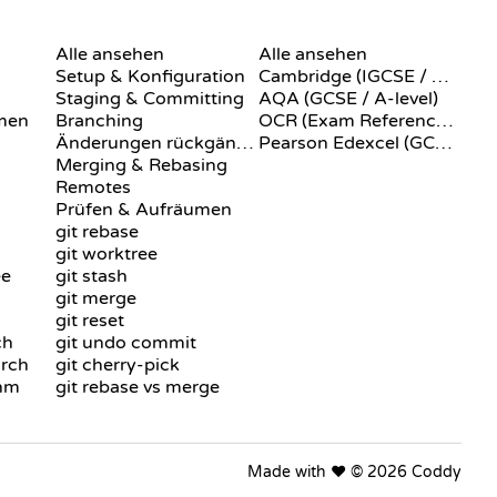
N
GIT-BEFEHLE
PSEUDOCODE
Alle ansehen
Alle ansehen
Setup & Konfiguration
Cambridge (IGCSE / A-Level)
Staging & Committing
AQA (GCSE / A-level)
men
Branching
OCR (Exam Reference Language)
Änderungen rückgängig machen
Pearson Edexcel (GCSE)
Merging & Rebasing
Remotes
Prüfen & Aufräumen
git rebase
git worktree
ee
git stash
git merge
git reset
ch
git undo commit
arch
git cherry-pick
thm
git rebase vs merge
Made with ❤️ © 2026 Coddy