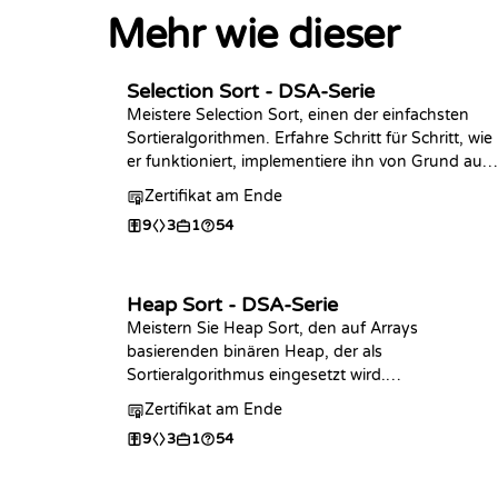
Mehr wie dieser
Selection Sort - DSA-Serie
Meistere Selection Sort, einen der einfachsten
Sortieralgorithmen. Erfahre Schritt für Schritt, wie
er funktioniert, implementiere ihn von Grund auf
in der Programmiersprache deiner Wahl,
Zertifikat am Ende
analysiere seine Komplexität und übe mit Coding
9
3
1
54
Challenges.
Heap Sort - DSA-Serie
Meistern Sie Heap Sort, den auf Arrays
basierenden binären Heap, der als
Sortieralgorithmus eingesetzt wird.
Implementieren Sie den Sift-Down-Schritt,
Zertifikat am Ende
schreiben Sie den vollständigen Algorithmus in
9
3
1
54
der Programmiersprache Ihrer Wahl, analysieren
Sie die O(n log n) Zeit- sowie O(1)
Platzkomplexität und üben Sie mit Coding-