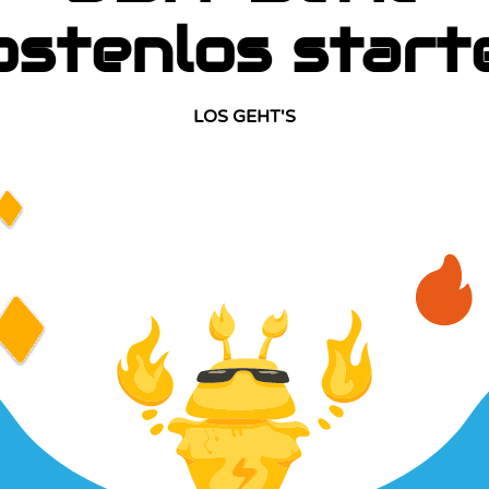
ostenlos start
LOS GEHT'S