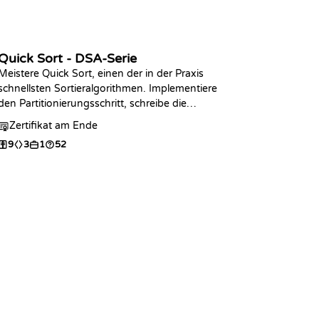
Quick Sort - DSA-Serie
Meistere Quick Sort, einen der in der Praxis
schnellsten Sortieralgorithmen. Implementiere
den Partitionierungsschritt, schreibe die
vollständige rekursive Sortierung in der
Zertifikat am Ende
Programmiersprache deiner Wahl, analysiere die
9
3
1
52
Komplexität und übe mit Coding-Challenges.