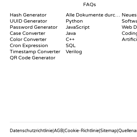
FAQs
DOKUMENTATION
BLOG
Hash Generator
Alle Dokumente durchsuchen
Neuest
UUID Generator
Python
Softw
Password Generator
JavaScript
Web D
Case Converter
Java
Coding
Color Converter
C++
Artific
Cron Expression
SQL
Timestamp Converter
Verilog
QR Code Generator
Datenschutzrichtlinie
|
AGB
|
Cookie-Richtlinie
|
Sitemap
|
Quellen