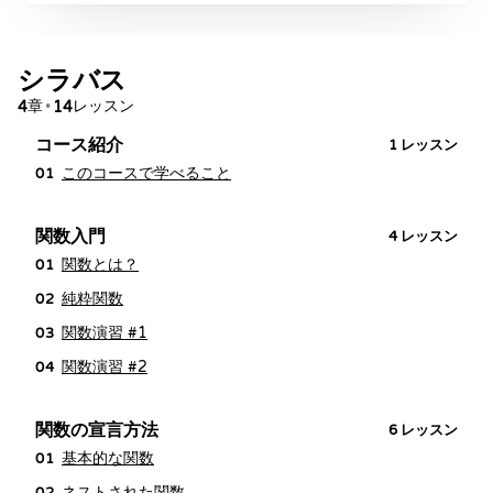
シラバス
章
レッスン
4
•
14
コース紹介
1
レッスン
このコースで学べること
01
関数入門
4
レッスン
関数とは？
01
純粋関数
02
関数演習 #1
03
関数演習 #2
04
関数の宣言方法
6
レッスン
基本的な関数
01
ネストされた関数
02