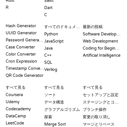
Rust
Swift
R
Dart
C
ドキュメント
ブログ
Hash Generator
すべてのドキュメント
最新の投稿
UUID Generator
Python
Software Development
Password Generator
JavaScript
Web Development
Case Converter
Java
Coding for Beginners
Color Converter
C++
Artificial Intelligence
Cron Expression
SQL
Timestamp Converter
Verilog
QR Code Generator
レビューと比較
可視化
GIT コマンド
すべて見る
すべて見る
すべて見る
Coursera
ソート
セットアップと設定
Udemy
データ構造
ステージングとコミット
Codecademy
グラフアルゴリズム
ブランチ操作
DataCamp
探索
変更の取り消し
LeetCode
Merge Sort
マージとリベース