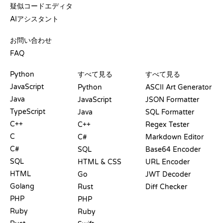
疑似コードエディタ
AIアシスタント
サポート
お問い合わせ
FAQ
プレイグラウンド
認定証
ツール
Python
すべて見る
すべて見る
JavaScript
Python
ASCII Art Generator
Java
JavaScript
JSON Formatter
TypeScript
Java
SQL Formatter
C++
C++
Regex Tester
C
C#
Markdown Editor
C#
SQL
Base64 Encoder
SQL
HTML & CSS
URL Encoder
HTML
Go
JWT Decoder
Golang
Rust
Diff Checker
PHP
PHP
Ruby
Ruby