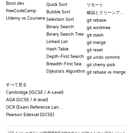
Boot.dev
Quick Sort
リモート
freeCodeCamp
Bubble Sort
確認とクリーンアップ
Udemy vs Coursera
Selection Sort
git rebase
Binary Search
git worktree
Binary Search Tree
git stash
Linked List
git merge
Hash Table
git reset
Depth-First Search
git undo commit
Breadth-First Search
git cherry-pick
Dijkstra's Algorithm
git rebase vs merge
疑似コード
すべて見る
Cambridge (IGCSE / A-Level)
AQA (GCSE / A-level)
OCR (Exam Reference Language)
Pearson Edexcel (GCSE)
プライバシーポリシー
利用規約
Cookieポリシー
サイトマップ
クレジット