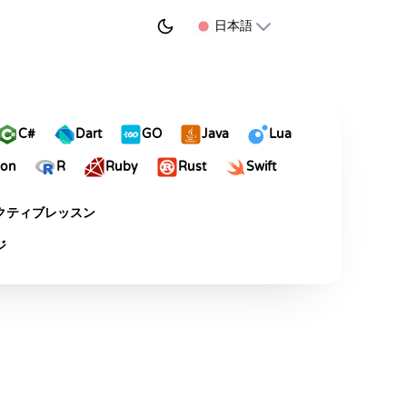
学習を始める
日本語
C#
Dart
GO
Java
Lua
hon
R
Ruby
Rust
Swift
クティブレッスン
ジ