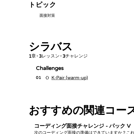
トピック
面接対策
シラバス
章
レッスン
チャレンジ
1
•
3
•
3
Challenges
K-Pair (warm-up)
01
おすすめの関連コー
コーディング面接チャレンジ - パック V
次のコーディング面接の準備はできていますか？こ