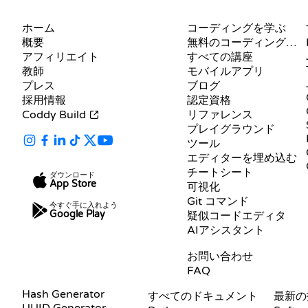
会社
リソース
ホーム
コーディングを学ぶ
概要
無料のコーディングサイト
アフィリエイト
すべての講座
教師
モバイルアプリ
プレス
ブログ
採用情報
認定資格
Coddy Build
リファレンス
プレイグラウンド
ツール
エディターを埋め込む
チートシート
ダウンロード
App Store
可視化
Git コマンド
今すぐ手に入れよう
Google Play
疑似コードエディタ
AIアシスタント
サポート
お問い合わせ
FAQ
ドキュメント
ブログ
Hash Generator
すべてのドキュメント
最新の