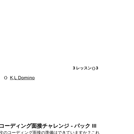
3
レッスン
3
K,L Domino
コーディング面接チャレンジ - パック III
次のコーディング面接の準備はできていますか？これ