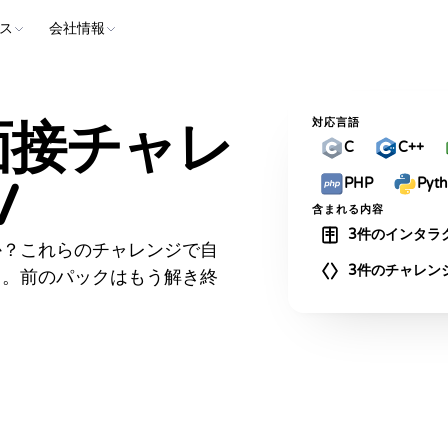
ス
会社情報
面接チャレ
対応言語
C
C++
V
PHP
Pyt
含まれる内容
3件のインタラ
か？これらのチャレンジで自
3件のチャレン
う。前のパックはもう解き終