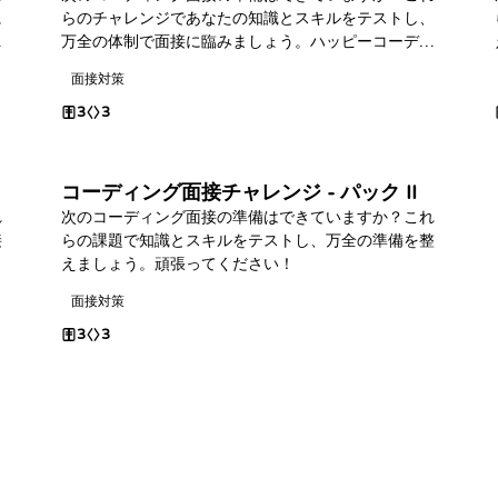
に
らのチャレンジであなたの知識とスキルをテストし、
ま
万全の体制で面接に臨みましょう。ハッピーコーディ
ング！
面接対策
3
3
コーディング面接チャレンジ - パック II
れ
次のコーディング面接の準備はできていますか？これ
接
らの課題で知識とスキルをテストし、万全の準備を整
えましょう。頑張ってください！
面接対策
3
3