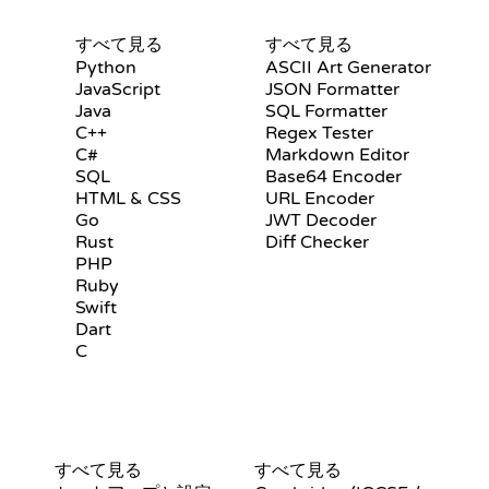
認定証
ツール
すべて見る
すべて見る
Python
ASCII Art Generator
JavaScript
JSON Formatter
Java
SQL Formatter
C++
Regex Tester
C#
Markdown Editor
SQL
Base64 Encoder
HTML & CSS
URL Encoder
Go
JWT Decoder
Rust
Diff Checker
PHP
Ruby
Swift
Dart
C
GIT コマンド
疑似コード
すべて見る
すべて見る