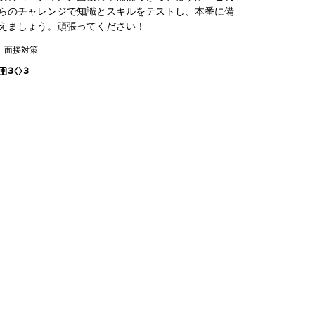
らのチャレンジで知識とスキルをテストし、本番に備
えましょう。頑張ってください！
面接対策
3
3