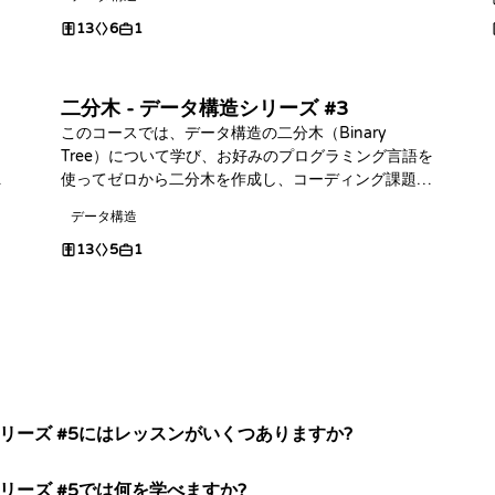
13
6
1
二分木 - データ構造シリーズ #3
このコースでは、データ構造の二分木（Binary
ロ
Tree）について学び、お好みのプログラミング言語を
題
使ってゼロから二分木を作成し、コーディング課題に
挑戦します！
データ構造
13
5
1
シリーズ #5にはレッスンがいくつありますか?
シリーズ #5では何を学べますか?