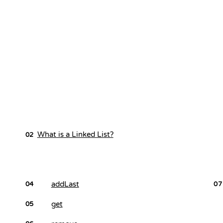
What is a Linked List?
02
addLast
04
07
get
05