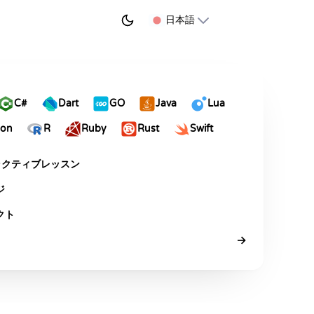
学習を始める
日本語
C#
Dart
GO
Java
Lua
hon
R
Ruby
Rust
Swift
ラクティブレッスン
ジ
クト
→