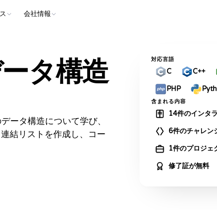
ス
会社情報
データ構造
対応言語
C
C++
PHP
Pyt
含まれる内容
14件のインタ
t）のデータ構造について学び、
6件のチャレン
ら連結リストを作成し、コー
1件のプロジェ
修了証が無料