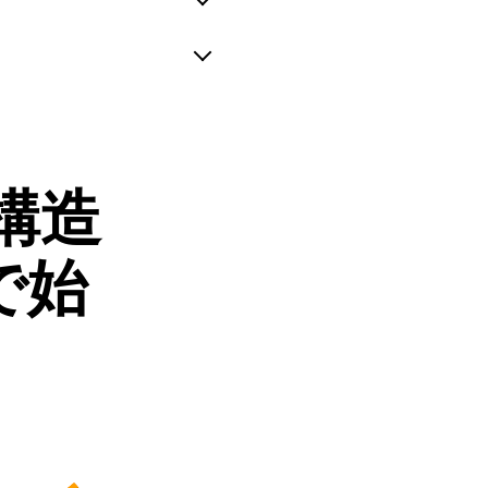
構造
で始