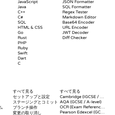
JavaScript
JSON Formatter
Java
SQL Formatter
C++
Regex Tester
C#
Markdown Editor
SQL
Base64 Encoder
HTML & CSS
URL Encoder
Go
JWT Decoder
Rust
Diff Checker
PHP
Ruby
Swift
Dart
C
GIT コマンド
疑似コード
すべて見る
すべて見る
セットアップと設定
Cambridge (IGCSE / A-Level)
AQA (GCSE / A-level)
ステージングとコミット
OCR (Exam Reference Language)
ム
ブランチ操作
Pearson Edexcel (GCSE)
変更の取り消し