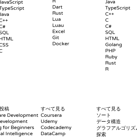
R
Java
JavaScript
Dart
TypeScript
TypeScript
Rust
C++
Java
Lua
C
C++
Luau
C#
C#
Excel
SQL
SQL
Git
HTML
HTML
Docker
Golang
CSS
PHP
C
Ruby
Rust
R
レビューと比較
可視化
投稿
すべて見る
すべて見る
are Development
Coursera
ソート
evelopment
Udemy
データ構造
 for Beginners
Codecademy
グラフアルゴリズ
ial Intelligence
DataCamp
探索