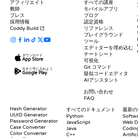
アフィリエイト
すべての講座
教師
モバイルアプリ
プレス
ブログ
採用情報
認定資格
Coddy Build
リファレンス
プレイグラウンド
ツール
エディターを埋め込む
チートシート
ダウンロード
App Store
可視化
Git コマンド
今すぐ手に入れよう
Google Play
疑似コードエディタ
AIアシスタント
サポート
お問い合わせ
FAQ
ドキュメント
ブログ
Hash Generator
すべてのドキュメント
最新の
UUID Generator
Python
Softw
Password Generator
JavaScript
Web D
Case Converter
Java
Coding
Color Converter
C++
Artific