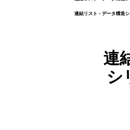
連結リスト - データ構造シ
連
シ