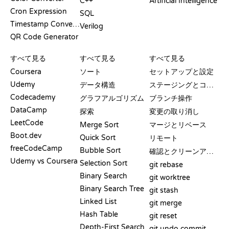
C++
Artificial Intelligence
Cron Expression
SQL
Timestamp Converter
Verilog
QR Code Generator
レビューと比較
可視化
GIT コマンド
すべて見る
すべて見る
すべて見る
Coursera
ソート
セットアップと設定
Udemy
データ構造
ステージングとコミット
Codecademy
グラフアルゴリズム
ブランチ操作
DataCamp
探索
変更の取り消し
LeetCode
Merge Sort
マージとリベース
Boot.dev
Quick Sort
リモート
freeCodeCamp
Bubble Sort
確認とクリーンアップ
Udemy vs Coursera
Selection Sort
git rebase
Binary Search
git worktree
Binary Search Tree
git stash
Linked List
git merge
Hash Table
git reset
Depth-First Search
git undo commit