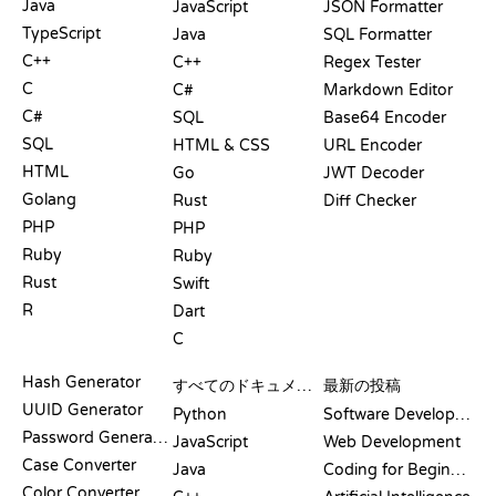
Java
JavaScript
JSON Formatter
TypeScript
Java
SQL Formatter
C++
C++
Regex Tester
C
C#
Markdown Editor
C#
SQL
Base64 Encoder
SQL
HTML & CSS
URL Encoder
HTML
Go
JWT Decoder
Golang
Rust
Diff Checker
PHP
PHP
Ruby
Ruby
Rust
Swift
R
Dart
C
ドキュメント
ブログ
Hash Generator
すべてのドキュメント
最新の投稿
UUID Generator
Python
Software Development
Password Generator
JavaScript
Web Development
Case Converter
Java
Coding for Beginners
Color Converter