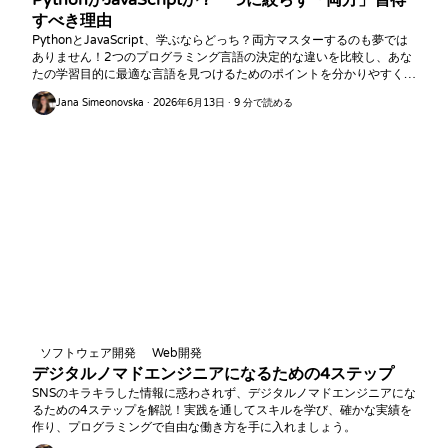
PythonかJavaScriptか？一つに絞らず「両方」習得
すべき理由
PythonとJavaScript、学ぶならどっち？両方マスターするのも夢では
ありません！2つのプログラミング言語の決定的な違いを比較し、あな
たの学習目的に最適な言語を見つけるためのポイントを分かりやすく解
説します。
Jana Simeonovska · 2026年6月13日 · 9 分で読める
ソフトウェア開発
Web開発
デジタルノマドエンジニアになるための4ステップ
SNSのキラキラした情報に惑わされず、デジタルノマドエンジニアにな
るための4ステップを解説！実践を通してスキルを学び、確かな実績を
作り、プログラミングで自由な働き方を手に入れましょう。