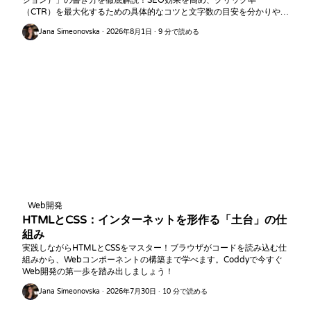
ション）」の書き方を徹底解説！SEO効果を高め、クリック率
（CTR）を最大化するための具体的なコツと文字数の目安を分かりやす
くご紹介します。
Jana Simeonovska · 2026年8月1日 · 9 分で読める
Web開発
HTMLとCSS：インターネットを形作る「土台」の仕
組み
実践しながらHTMLとCSSをマスター！ブラウザがコードを読み込む仕
組みから、Webコンポーネントの構築まで学べます。Coddyで今すぐ
Web開発の第一歩を踏み出しましょう！
Jana Simeonovska · 2026年7月30日 · 10 分で読める