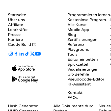
UNTERNEHMEN
RESSOURCEN
Startseite
Programmieren lernen
Über uns
Kostenlose Programmier-Websites
Affiliate
Alle Kurse
Lehrkräfte
Mobile App
Presse
Blog
Karriere
Zertifizierungen
Coddy Build
Referenz
Playground
Tools
Editor einbetten
Spickzettel
Laden Sie auf
Visualisierungen
App Store
Git-Befehle
Hol es dir auf
Pseudocode-Editor
Google Play
KI-Assistent
SUPPORT
Kontakt
FAQs
DOKUMENTATION
BLOG
Hash Generator
Alle Dokumente durchsuchen
Neuest