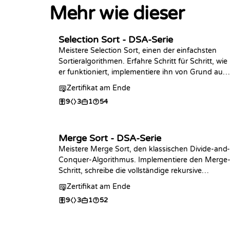
Mehr wie dieser
Selection Sort - DSA-Serie
Meistere Selection Sort, einen der einfachsten
Sortieralgorithmen. Erfahre Schritt für Schritt, wie
er funktioniert, implementiere ihn von Grund auf
in der Programmiersprache deiner Wahl,
Zertifikat am Ende
analysiere seine Komplexität und übe mit Coding
9
3
1
54
Challenges.
Merge Sort - DSA-Serie
Meistere Merge Sort, den klassischen Divide-and-
Conquer-Algorithmus. Implementiere den Merge
Schritt, schreibe die vollständige rekursive
Sortierung in der Programmiersprache deiner
Zertifikat am Ende
Wahl, analysiere die O(n log n)-Komplexität und
9
3
1
52
übe mit Coding-Challenges.