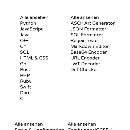
S
ZERTIFIKATE
TOOLS
Alle ansehen
Alle ansehen
Python
ASCII Art Generator
JavaScript
JSON Formatter
Java
SQL Formatter
C++
Regex Tester
C#
Markdown Editor
SQL
Base64 Encoder
HTML & CSS
URL Encoder
Go
JWT Decoder
Rust
Diff Checker
PHP
Ruby
Swift
Dart
C
N
GIT-BEFEHLE
PSEUDOCODE
Alle ansehen
Alle ansehen