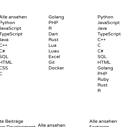
SPRACHEN
PLAYGROUND
Alle ansehen
Golang
Python
Python
PHP
JavaScript
JavaScript
R
Java
TypeScript
Dart
TypeScript
Java
Rust
C++
C++
Lua
C
C#
Luau
C#
SQL
Excel
SQL
HTML
Git
HTML
CSS
Docker
Golang
C
PHP
Ruby
Rust
R
BEWERTUNGEN &
VISUALISIERUNGE
e Beiträge
VERGLEICHE
Alle ansehen
Alle ansehen