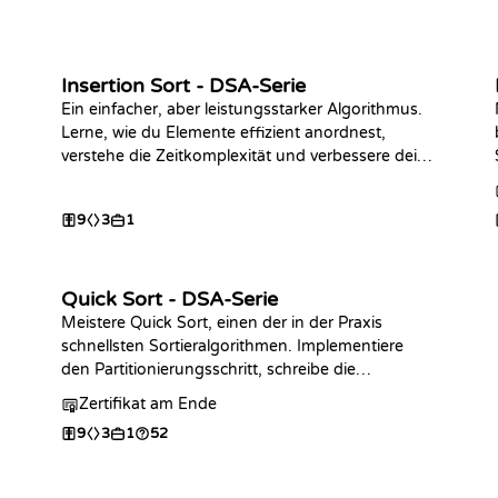
Insertion Sort - DSA-Serie
Ein einfacher, aber leistungsstarker Algorithmus.
Lerne, wie du Elemente effizient anordnest,
verstehe die Zeitkomplexität und verbessere deine
Sortierfähigkeiten. Leg jetzt los!
-
9
3
1
Quick Sort - DSA-Serie
Meistere Quick Sort, einen der in der Praxis
-
schnellsten Sortieralgorithmen. Implementiere
den Partitionierungsschritt, schreibe die
vollständige rekursive Sortierung in der
Zertifikat am Ende
Programmiersprache deiner Wahl, analysiere die
9
3
1
52
Komplexität und übe mit Coding-Challenges.