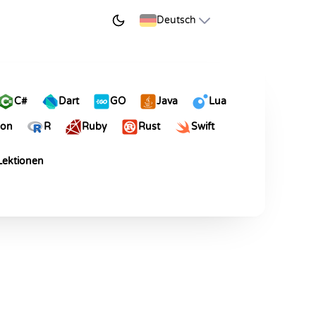
JETZT LERNEN
Deutsch
C#
Dart
GO
Java
Lua
hon
R
Ruby
Rust
Swift
 Lektionen