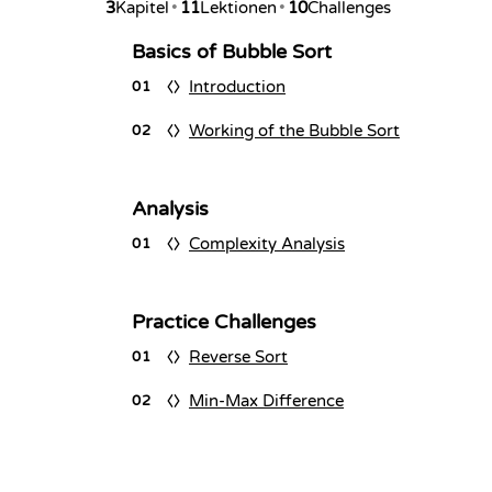
3
Kapitel
•
11
Lektionen
•
10
Challenges
Basics of Bubble Sort
Introduction
01
Working of the Bubble Sort
02
Analysis
Complexity Analysis
01
Practice Challenges
Reverse Sort
01
Min-Max Difference
02