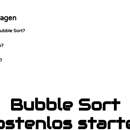
ragen
Bubble Sort?
b?
?
Bubble Sort
ostenlos start