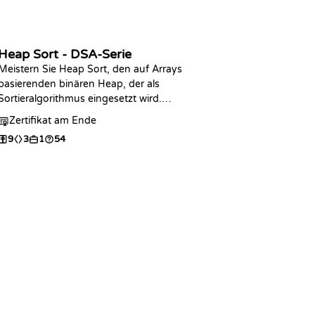
Heap Sort - DSA-Serie
Meistern Sie Heap Sort, den auf Arrays
basierenden binären Heap, der als
Sortieralgorithmus eingesetzt wird.
Implementieren Sie den Sift-Down-Schritt,
Zertifikat am Ende
schreiben Sie den vollständigen Algorithmus in
9
3
1
54
der Programmiersprache Ihrer Wahl, analysieren
Sie die O(n log n) Zeit- sowie O(1)
Platzkomplexität und üben Sie mit Coding-
Challenges.