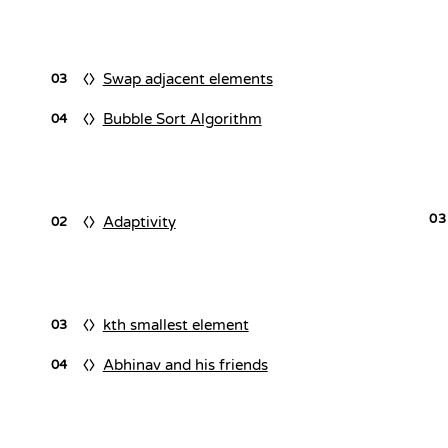
Swap adjacent elements
03
Bubble Sort Algorithm
04
03
Adaptivity
02
kth smallest element
03
Abhinav and his friends
04