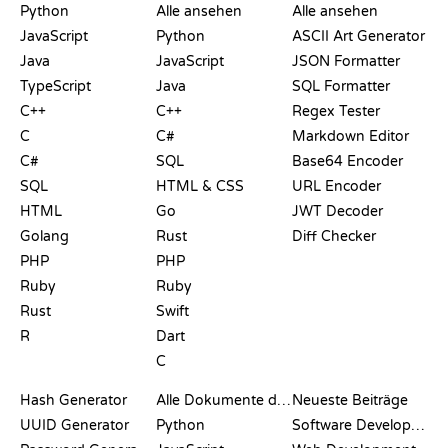
Python
Alle ansehen
Alle ansehen
JavaScript
Python
ASCII Art Generator
Java
JavaScript
JSON Formatter
TypeScript
Java
SQL Formatter
C++
C++
Regex Tester
C
C#
Markdown Editor
C#
SQL
Base64 Encoder
SQL
HTML & CSS
URL Encoder
HTML
Go
JWT Decoder
Golang
Rust
Diff Checker
PHP
PHP
Ruby
Ruby
Rust
Swift
R
Dart
C
DOKUMENTATION
BLOG
Hash Generator
Alle Dokumente durchsuchen
Neueste Beiträge
UUID Generator
Python
Software Development