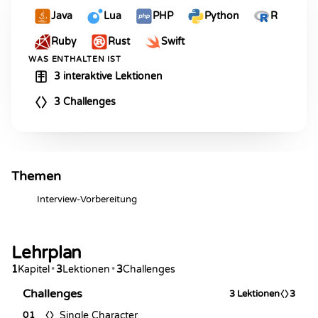
Java
Lua
PHP
Python
R
Ruby
Rust
Swift
WAS ENTHALTEN IST
3 interaktive Lektionen
3 Challenges
Themen
Interview-Vorbereitung
Lehrplan
1
Kapitel
•
3
Lektionen
•
3
Challenges
Challenges
3
Lektionen
3
Single Character
01