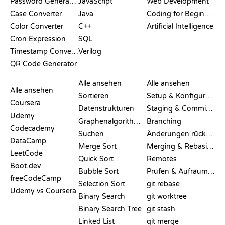
Password Generator
JavaScript
Web Development
Case Converter
Java
Coding for Beginners
Color Converter
C++
Artificial Intelligence
Cron Expression
SQL
Timestamp Converter
Verilog
QR Code Generator
BEWERTUNGEN &
VISUALISIERUNGEN
GIT-BEFEHLE
VERGLEICHE
Alle ansehen
Alle ansehen
Alle ansehen
Sortieren
Setup & Konfiguration
Coursera
Datenstrukturen
Staging & Committing
Udemy
Graphenalgorithmen
Branching
Codecademy
Suchen
Änderungen rückgängig machen
DataCamp
Merge Sort
Merging & Rebasing
LeetCode
Quick Sort
Remotes
Boot.dev
Bubble Sort
Prüfen & Aufräumen
freeCodeCamp
Selection Sort
git rebase
Udemy vs Coursera
Binary Search
git worktree
Binary Search Tree
git stash
Linked List
git merge