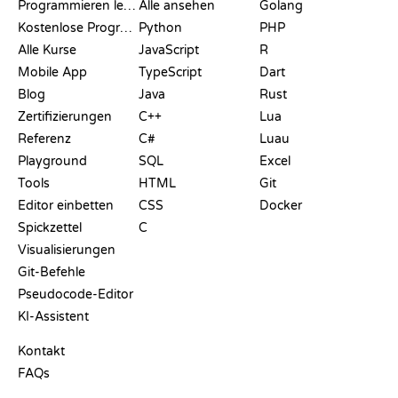
Programmieren lernen
Alle ansehen
Golang
Kostenlose Programmier-Websites
Python
PHP
Alle Kurse
JavaScript
R
Mobile App
TypeScript
Dart
Blog
Java
Rust
Zertifizierungen
C++
Lua
Referenz
C#
Luau
Playground
SQL
Excel
Tools
HTML
Git
Editor einbetten
CSS
Docker
Spickzettel
C
Visualisierungen
Git-Befehle
Pseudocode-Editor
KI-Assistent
SUPPORT
Kontakt
FAQs
PLAYGROUNDS
ZERTIFIKATE
TOOLS