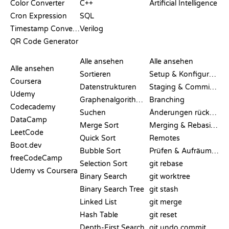
Color Converter
C++
Artificial Intelligence
Cron Expression
SQL
Timestamp Converter
Verilog
QR Code Generator
BEWERTUNGEN &
VISUALISIERUNGEN
GIT-BEFEHLE
VERGLEICHE
Alle ansehen
Alle ansehen
Alle ansehen
Sortieren
Setup & Konfiguration
Coursera
Datenstrukturen
Staging & Committing
Udemy
Graphenalgorithmen
Branching
Codecademy
Suchen
Änderungen rückgängig machen
DataCamp
Merge Sort
Merging & Rebasing
LeetCode
Quick Sort
Remotes
Boot.dev
Bubble Sort
Prüfen & Aufräumen
freeCodeCamp
Selection Sort
git rebase
Udemy vs Coursera
Binary Search
git worktree
Binary Search Tree
git stash
Linked List
git merge
Hash Table
git reset
Depth-First Search
git undo commit