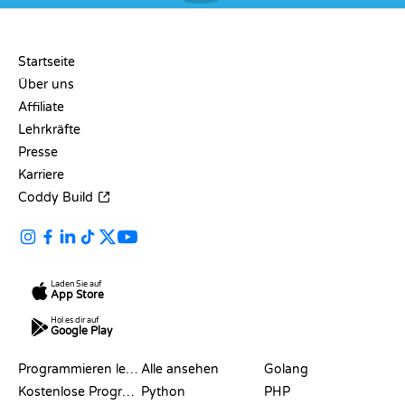
UNTERNEHMEN
Startseite
Über uns
Affiliate
Lehrkräfte
Presse
Karriere
Coddy Build
Laden Sie auf
App Store
Hol es dir auf
Google Play
RESSOURCEN
SPRACHEN
Programmieren lernen
Alle ansehen
Golang
Kostenlose Programmier-Websites
Python
PHP