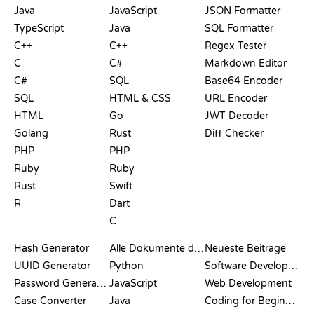
Java
JavaScript
JSON Formatter
TypeScript
Java
SQL Formatter
C++
C++
Regex Tester
C
C#
Markdown Editor
C#
SQL
Base64 Encoder
SQL
HTML & CSS
URL Encoder
HTML
Go
JWT Decoder
Golang
Rust
Diff Checker
PHP
PHP
Ruby
Ruby
Rust
Swift
R
Dart
C
DOKUMENTATION
BLOG
Hash Generator
Alle Dokumente durchsuchen
Neueste Beiträge
UUID Generator
Python
Software Development
Password Generator
JavaScript
Web Development
Case Converter
Java
Coding for Beginners