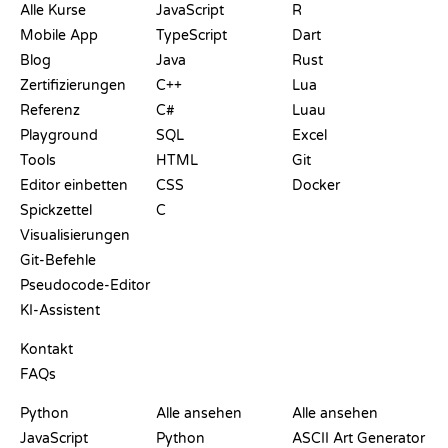
Alle Kurse
JavaScript
R
Mobile App
TypeScript
Dart
Blog
Java
Rust
Zertifizierungen
C++
Lua
Referenz
C#
Luau
Playground
SQL
Excel
Tools
HTML
Git
Editor einbetten
CSS
Docker
Spickzettel
C
Visualisierungen
Git-Befehle
Pseudocode-Editor
KI-Assistent
SUPPORT
Kontakt
FAQs
PLAYGROUNDS
ZERTIFIKATE
TOOLS
Python
Alle ansehen
Alle ansehen
JavaScript
Python
ASCII Art Generator