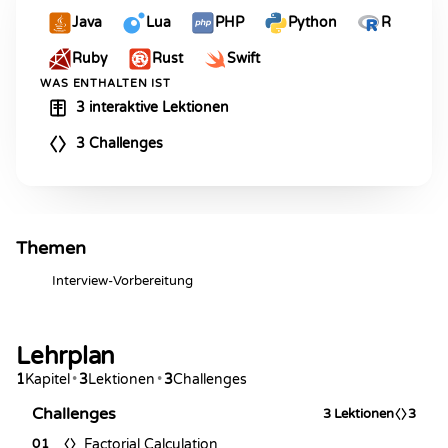
Java
Lua
PHP
Python
R
Ruby
Rust
Swift
WAS ENTHALTEN IST
3 interaktive Lektionen
3 Challenges
Themen
Interview-Vorbereitung
Lehrplan
1
Kapitel
•
3
Lektionen
•
3
Challenges
Challenges
3
Lektionen
3
Factorial Calculation
01