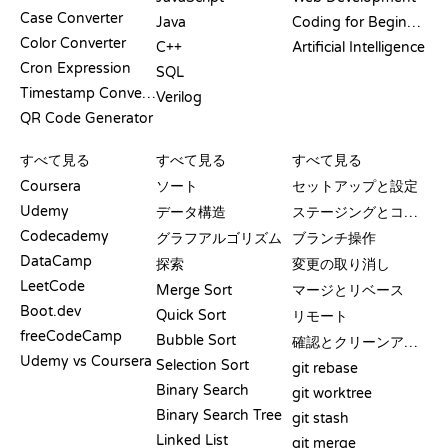
Case Converter
Java
Coding for Beginners
Color Converter
C++
Artificial Intelligence
Cron Expression
SQL
Timestamp Converter
Verilog
QR Code Generator
レビューと比較
可視化
GIT コマンド
すべて見る
すべて見る
すべて見る
Coursera
ソート
セットアップと設定
Udemy
データ構造
ステージングとコミット
Codecademy
グラフアルゴリズム
ブランチ操作
DataCamp
探索
変更の取り消し
LeetCode
Merge Sort
マージとリベース
Boot.dev
Quick Sort
リモート
freeCodeCamp
Bubble Sort
確認とクリーンアップ
Udemy vs Coursera
Selection Sort
git rebase
Binary Search
git worktree
Binary Search Tree
git stash
Linked List
git merge