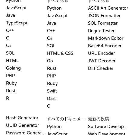
Python
すべて見る
すべて見る
JavaScript
Python
ASCII Art Generator
Java
JavaScript
JSON Formatter
TypeScript
Java
SQL Formatter
C++
C++
Regex Tester
C
C#
Markdown Editor
C#
SQL
Base64 Encoder
SQL
HTML & CSS
URL Encoder
HTML
Go
JWT Decoder
Golang
Rust
Diff Checker
PHP
PHP
Ruby
Ruby
Rust
Swift
R
Dart
C
ドキュメント
ブログ
Hash Generator
すべてのドキュメント
最新の投稿
UUID Generator
Python
Software Development
Password Generator
JavaScript
Web Development