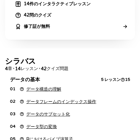
14件のインタラクティブレッスン
42問のクイズ
→
修了証が無料
シラバス
章
レッスン
クイズ問題
4
•
14
•
42
データの基本
5
レッスン
15
データ構造の理解
01
データフレームのインデックス操作
02
データのサブセット化
03
データ型の変換
04
Rにおけるパイプ演算子
05