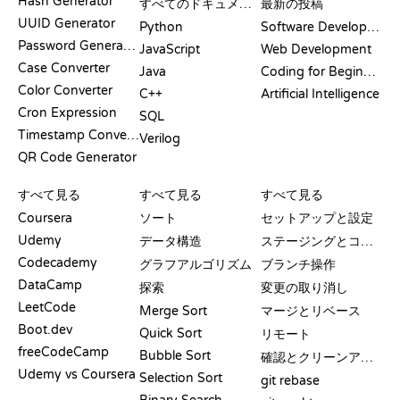
Hash Generator
すべてのドキュメント
最新の投稿
UUID Generator
Python
Software Development
Password Generator
JavaScript
Web Development
Case Converter
Java
Coding for Beginners
Color Converter
C++
Artificial Intelligence
Cron Expression
SQL
Timestamp Converter
Verilog
QR Code Generator
レビューと比較
可視化
GIT コマンド
すべて見る
すべて見る
すべて見る
Coursera
ソート
セットアップと設定
Udemy
データ構造
ステージングとコミット
Codecademy
グラフアルゴリズム
ブランチ操作
DataCamp
探索
変更の取り消し
LeetCode
Merge Sort
マージとリベース
Boot.dev
Quick Sort
リモート
freeCodeCamp
Bubble Sort
確認とクリーンアップ
Udemy vs Coursera
Selection Sort
git rebase