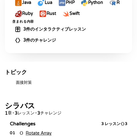
Java
Lua
PHP
Python
R
Ruby
Rust
Swift
含まれる内容
3件のインタラクティブレッスン
3件のチャレンジ
トピック
面接対策
シラバス
章
レッスン
チャレンジ
1
•
3
•
3
Challenges
3
レッスン
3
Rotate Array
01