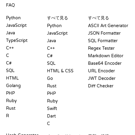
FAQ
プレイグラウンド
認定証
ツール
Python
すべて見る
すべて見る
JavaScript
Python
ASCII Art Generator
Java
JavaScript
JSON Formatter
TypeScript
Java
SQL Formatter
C++
C++
Regex Tester
C
C#
Markdown Editor
C#
SQL
Base64 Encoder
SQL
HTML & CSS
URL Encoder
HTML
Go
JWT Decoder
Golang
Rust
Diff Checker
PHP
PHP
Ruby
Ruby
Rust
Swift
R
Dart
C
ドキュメント
ブログ