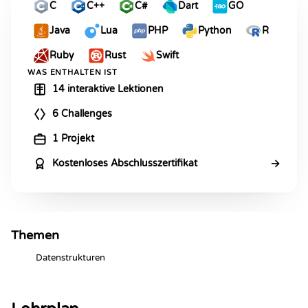
C
C++
C#
Dart
GO
Java
Lua
PHP
Python
R
Ruby
Rust
Swift
WAS ENTHALTEN IST
14 interaktive Lektionen
6 Challenges
1 Projekt
→
Kostenloses Abschlusszertifikat
Themen
Datenstrukturen