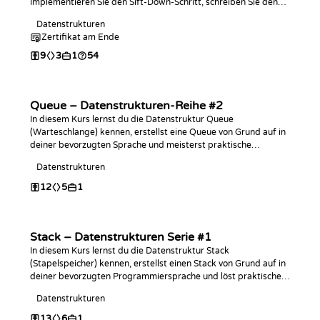
Implementieren Sie den Sift-Down-Schritt, schreiben Sie den
vollständigen Algorithmus in der Programmiersprache Ihrer
Datenstrukturen
Wahl, analysieren Sie die O(n log n) Zeit- sowie O(1)
Zertifikat am Ende
Platzkomplexität und üben Sie mit Coding-Challenges.
9
3
1
54
Queue – Datenstrukturen-Reihe #2
In diesem Kurs lernst du die Datenstruktur Queue
(Warteschlange) kennen, erstellst eine Queue von Grund auf in
deiner bevorzugten Sprache und meisterst praktische
Programmierherausforderungen damit!
Datenstrukturen
12
5
1
Stack – Datenstrukturen Serie #1
In diesem Kurs lernst du die Datenstruktur Stack
(Stapelspeicher) kennen, erstellst einen Stack von Grund auf in
deiner bevorzugten Programmiersprache und löst praktische
Programmieraufgaben dazu!
Datenstrukturen
13
6
1