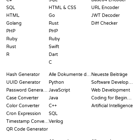
SQL
HTML & CSS
URL Encoder
HTML
Go
JWT Decoder
Golang
Rust
Diff Checker
PHP
PHP
Ruby
Ruby
Rust
Swift
R
Dart
C
DOKUMENTATION
BLOG
Hash Generator
Alle Dokumente durchsuchen
Neueste Beiträge
UUID Generator
Python
Software Development
Password Generator
JavaScript
Web Development
Case Converter
Java
Coding for Beginners
Color Converter
C++
Artificial Intelligence
Cron Expression
SQL
Timestamp Converter
Verilog
QR Code Generator
BEWERTUNGEN &
VISUALISIERUNGEN
GIT-BEFEHLE
VERGLEICHE