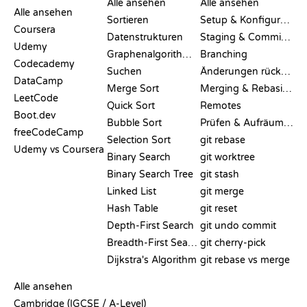
Alle ansehen
Alle ansehen
Alle ansehen
Sortieren
Setup & Konfiguration
Coursera
Datenstrukturen
Staging & Committing
Udemy
Graphenalgorithmen
Branching
Codecademy
Suchen
Änderungen rückgängig machen
DataCamp
Merge Sort
Merging & Rebasing
LeetCode
Quick Sort
Remotes
Boot.dev
Bubble Sort
Prüfen & Aufräumen
freeCodeCamp
Selection Sort
git rebase
Udemy vs Coursera
Binary Search
git worktree
Binary Search Tree
git stash
Linked List
git merge
Hash Table
git reset
Depth-First Search
git undo commit
Breadth-First Search
git cherry-pick
Dijkstra's Algorithm
git rebase vs merge
PSEUDOCODE
Alle ansehen
Cambridge (IGCSE / A-Level)