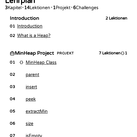
Lehrplan
3
Kapitel
•
14
Lektionen
•
1
Projekt
•
6
Challenges
Introduction
2
Lektionen
Introduction
01
What is a Heap?
02
MinHeap Project
7
Lektionen
1
PROJEKT
MinHeap Class
01
parent
02
insert
03
peek
04
extractMin
05
size
06
isEmpty
07