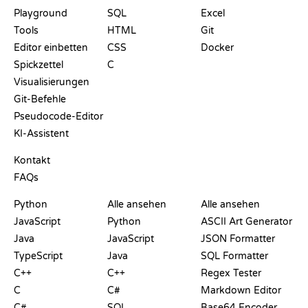
Playground
SQL
Excel
Tools
HTML
Git
Editor einbetten
CSS
Docker
Spickzettel
C
Visualisierungen
Git-Befehle
Pseudocode-Editor
KI-Assistent
SUPPORT
Kontakt
FAQs
PLAYGROUNDS
ZERTIFIKATE
TOOLS
Python
Alle ansehen
Alle ansehen
JavaScript
Python
ASCII Art Generator
Java
JavaScript
JSON Formatter
TypeScript
Java
SQL Formatter
C++
C++
Regex Tester
C
C#
Markdown Editor
C#
SQL
Base64 Encoder