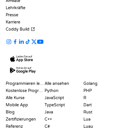
Affiliate
Lehrkräfte
Presse
Karriere
Coddy Build
Laden Sie auf
App Store
Hol es dir auf
Google Play
RESSOURCEN
SPRACHEN
Programmieren lernen
Alle ansehen
Golang
Kostenlose Programmier-Websites
Python
PHP
Alle Kurse
JavaScript
R
Mobile App
TypeScript
Dart
Blog
Java
Rust
Zertifizierungen
C++
Lua
Referenz
C#
Luau