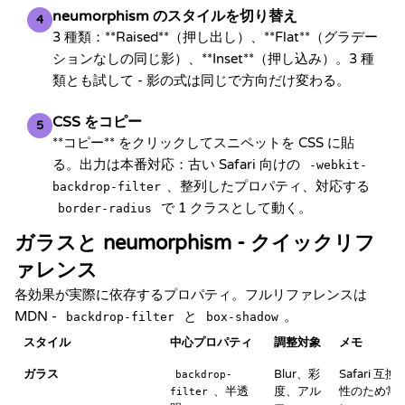
neumorphism のスタイルを切り替え
4
3 種類：**Raised**（押し出し）、**Flat**（グラデー
ションなしの同じ影）、**Inset**（押し込み）。3 種
類とも試して - 影の式は同じで方向だけ変わる。
CSS をコピー
5
**コピー** をクリックしてスニペットを CSS に貼
る。出力は本番対応：古い Safari 向けの
-webkit-
、整列したプロパティ、対応する
backdrop-filter
で 1 クラスとして動く。
border-radius
ガラスと neumorphism - クイックリフ
ァレンス
各効果が実際に依存するプロパティ。フルリファレンスは
MDN -
と
。
backdrop-filter
box-shadow
スタイル
中心プロパティ
調整対象
メモ
ガラス
Blur、彩
Safari 互換
backdrop-
、半透
度、アル
性のため常
filter