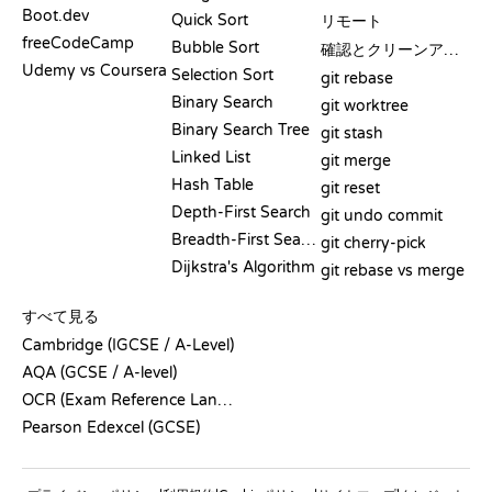
Boot.dev
Quick Sort
リモート
freeCodeCamp
Bubble Sort
確認とクリーンアップ
Udemy vs Coursera
Selection Sort
git rebase
Binary Search
git worktree
Binary Search Tree
git stash
Linked List
git merge
Hash Table
git reset
Depth-First Search
git undo commit
Breadth-First Search
git cherry-pick
Dijkstra's Algorithm
git rebase vs merge
疑似コード
すべて見る
Cambridge (IGCSE / A-Level)
AQA (GCSE / A-level)
OCR (Exam Reference Language)
Pearson Edexcel (GCSE)