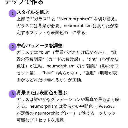
テップで作る
スタイルを選ぶ
1
上部で **ガラス** と **Neumorphism** を切り替え。
ガラスには背景が必要、neumorphism はあなたが指
定するフラットな表面色の上に乗る。
中心パラメータを調整
2
ガラスでは *blur*（背景がどれだけ広がるか）、*背
景の不透明度*（カードの透け感）、*tint*（わずかな
色味）が主軸。neumorphism では *距離*（影のオフ
セット量）、*blur*（柔らかさ）、*強度*（明暗が表
面からどれだけ離れるか）が主軸。
背景または表面色を選ぶ
3
ガラスは鮮やかなグラデーションや写真で最もよく映
える。neumorphism は柔らかい中間色（
#e0e5ec
が定番の neumorphic グレー）で映える。クリック
可能なプリセットを用意。