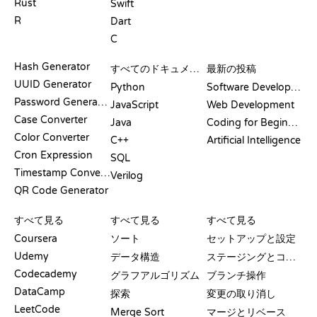
Rust
Swift
R
Dart
C
ドキュメント
ブログ
Hash Generator
すべてのドキュメント
最新の投稿
UUID Generator
Python
Software Development
Password Generator
JavaScript
Web Development
Case Converter
Java
Coding for Beginners
Color Converter
C++
Artificial Intelligence
Cron Expression
SQL
Timestamp Converter
Verilog
QR Code Generator
レビューと比較
可視化
GIT コマンド
すべて見る
すべて見る
すべて見る
Coursera
ソート
セットアップと設定
Udemy
データ構造
ステージングとコミット
Codecademy
グラフアルゴリズム
ブランチ操作
DataCamp
探索
変更の取り消し
LeetCode
Merge Sort
マージとリベース