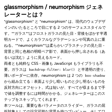
glassmorphism / neumorphism ジェネ
レーターとは？
*glassmorphism* と *neumorphism* は、現代のウェブデザ
インのいたるところで目にする 2 つのサーフェススタイルで
す。**ガラス**はフロストガラスの見た目 - 背後をぼかす半透
明カードで、よくカラフルなグラデーションや写真の上に重
ねる。**neumorphism**は柔らかいプラスチックの見た目 -
背景と同じ色相の明暗ペア影で、表面から押し出される（あ
るいは沈む）ように見えるカード。
両者とも純粋な CSS - 画像も JavaScript もライブラリも不
要。ガラスは
と半透明の塗り、
backdrop-filter: blur()
薄いボーダーに依存。neumorphism は 2 つの
box-shadow
から組み立てる：表面より少し暗いものと少し明るいものを
反対方向にオフセット。式は短いが、すべてが収まるまで手
で値を調整するには時間がかかる。ジェネレーターはこのス
テップをスキップしてくれます。
本ツールは、重要な各パラメータのスライダー、ガラスの屈
折対象としての設定可能な背景を持つプレビュー、そしてワ