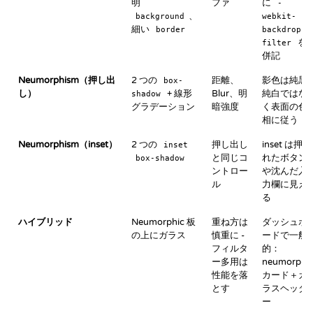
明
ファ
に
-
、
background
webkit-
細い
border
backdrop-
を
filter
併記
Neumorphism（押し出
2 つの
距離、
影色は純黒/
box-
し）
+ 線形
Blur、明
純白ではな
shadow
グラデーション
暗強度
く表面の色
相に従う
Neumorphism（inset）
2 つの
押し出し
inset は押さ
inset
と同じコ
れたボタン
box-shadow
ントロー
や沈んだ入
ル
力欄に見え
る
ハイブリッド
Neumorphic 板
重ね方は
ダッシュボ
の上にガラス
慎重に -
ードで一般
フィルタ
的：
ー多用は
neumorphi
性能を落
カード＋ガ
とす
ラスヘッダ
ー