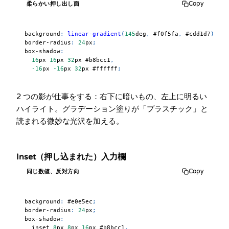
Copy
柔らかい押し出し面
background
:
linear-gradient
(
145
deg
,
#f0f5fa
,
#cdd1d7
)
;
border-radius
:
24
px
;
box-shadow
:
16
px
16
px
32
px
#b8bcc1
,
-16
px
-16
px
32
px
#ffffff
;
2 つの影が仕事をする：右下に暗いもの、左上に明るい
ハイライト。グラデーション塗りが「プラスチック」と
読まれる微妙な光沢を加える。
Inset（押し込まれた）入力欄
Copy
同じ数値、反対方向
background
:
#e0e5ec
;
border-radius
:
24
px
;
box-shadow
:
  inset 
8
px
8
px
16
px
#b8bcc1
,