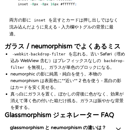
  inset 
-8
px
-8
px
16
px
#ffffff
;
両方の影に
を足すとカードは押し出しではなく
inset
沈み込んだように見える - 入力欄やトグルの背景に最
適。
ガラス / neumorphism でよくあるミス
を忘れる。古い Safari（埋め
-webkit-backdrop-filter
込み WebView 含む）はプレフィックスなしの
backdrop-
を無視し、ガラスが単色のブロックになる。
filter
neumorphic の影に純黒・純白を使う。本物の
neumorphism は表面色に**近い** 2 色を使う - 黒白の影
はカードを安く見せる。
真っ白にガラスを置く。ぼかしの背後に色がなく、効果が
消えて薄く色の付いた箱だけ残る。ガラスは賑やかな背景
を要する。
Glassmorphism ジェネレーター FAQ
glassmorphism と neumorphism の違いは？