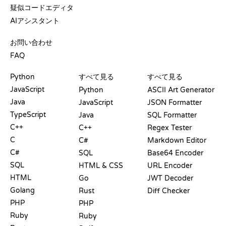
疑似コードエディタ
AIアシスタント
サポート
お問い合わせ
FAQ
プレイグラウンド
認定証
ツール
Python
すべて見る
すべて見る
JavaScript
Python
ASCII Art Generator
Java
JavaScript
JSON Formatter
TypeScript
Java
SQL Formatter
C++
C++
Regex Tester
C
C#
Markdown Editor
C#
SQL
Base64 Encoder
SQL
HTML & CSS
URL Encoder
HTML
Go
JWT Decoder
Golang
Rust
Diff Checker
PHP
PHP
Ruby
Ruby