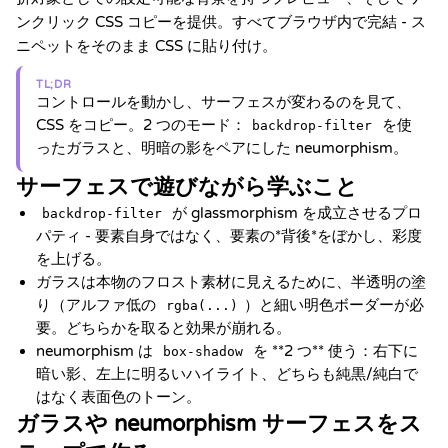
ンクリック CSS コピーを提供。すべてブラウザ内で完結 - ス
ニペットをそのまま CSS に貼り付け。
TL;DR
コントロールを動かし、サーフェスが変わるのを見て、
CSS をコピー。2 つのモード：
を使
backdrop-filter
ったガラスと、明暗の影をペアにした neumorphism。
サーフェスで遊びながら学ぶこと
が glassmorphism を成立させるプロ
backdrop-filter
パティ - 要素自身ではなく、要素の*背後*をぼかし、彩度
を上げる。
ガラスは本物のフロスト素材に見えるために、半透明の塗
り（アルファ低の
）と細い明色ボーダーが必
rgba(...)
要。どちらかを取ると効果が崩れる。
neumorphism は
を **2 つ** 使う：右下に
box-shadow
暗い影、左上に明るいハイライト、どちらも純黒/純白で
はなく表面色のトーン。
ガラスや neumorphism サーフェスをス