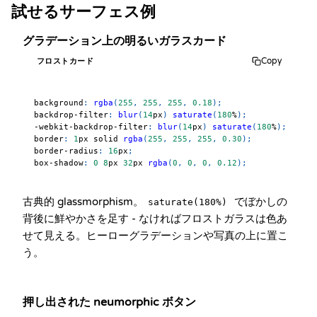
試せるサーフェス例
グラデーション上の明るいガラスカード
Copy
フロストカード
background
:
rgba
(
255
,
255
,
255
,
0.18
)
;
backdrop-filter
:
blur
(
14
px
)
saturate
(
180
%
)
;
-webkit-backdrop-filter
:
blur
(
14
px
)
saturate
(
180
%
)
;
border
:
1
px
 solid 
rgba
(
255
,
255
,
255
,
0.30
)
;
border-radius
:
16
px
;
box-shadow
:
0
8
px
32
px
rgba
(
0
,
0
,
0
,
0.12
)
;
古典的 glassmorphism。
でぼかしの
saturate(180%)
背後に鮮やかさを足す - なければフロストガラスは色あ
せて見える。ヒーローグラデーションや写真の上に置こ
う。
押し出された neumorphic ボタン