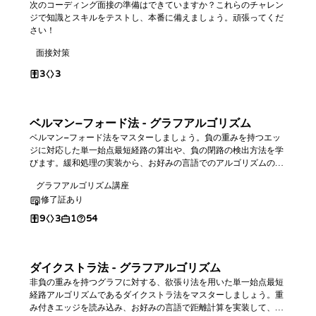
次のコーディング面接の準備はできていますか？これらのチャレン
ジで知識とスキルをテストし、本番に備えましょう。頑張ってくだ
さい！
面接対策
3
3
ベルマン–フォード法 - グラフアルゴリズム
ベルマン–フォード法をマスターしましょう。負の重みを持つエッ
ジに対応した単一始点最短経路の算出や、負の閉路の検出方法を学
びます。緩和処理の実装から、お好みの言語でのアルゴリズムの構
築、そして距離や閉路に関するクエリへの回答までを習得します。
グラフアルゴリズム講座
修了証あり
9
3
1
54
ダイクストラ法 - グラフアルゴリズム
非負の重みを持つグラフに対する、欲張り法を用いた単一始点最短
経路アルゴリズムであるダイクストラ法をマスターしましょう。重
み付きエッジを読み込み、お好みの言語で距離計算を実装して、2