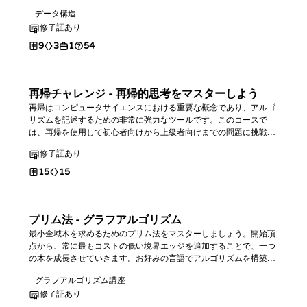
ング課題を通じて、実践的なスキルを習得します。
データ構造
修了証あり
9
3
1
54
再帰チャレンジ - 再帰的思考をマスターしよう
再帰はコンピュータサイエンスにおける重要な概念であり、アルゴ
リズムを記述するための非常に強力なツールです。このコースで
は、再帰を使用して初心者向けから上級者向けまでの問題に挑戦し
ます。最終的には、この分野を完全にマスターできます。
修了証あり
15
15
プリム法 - グラフアルゴリズム
最小全域木を求めるためのプリム法をマスターしましょう。開始頂
点から、常に最もコストの低い境界エッジを追加することで、一つ
の木を成長させていきます。お好みの言語でアルゴリズムを構築
し、クラスカル法と対をなす、ボトルネックエッジや連結性に関す
グラフアルゴリズム講座
るクエリに対応しましょう。
修了証あり