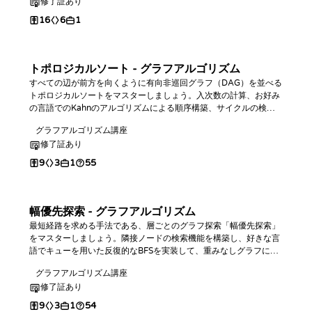
修了証あり
16
6
1
トポロジカルソート - グラフアルゴリズム
すべての辺が前方を向くように有向非巡回グラフ（DAG）を並べる
トポロジカルソートをマスターしましょう。入次数の計算、お好み
の言語でのKahnのアルゴリズムによる順序構築、サイクルの検
出、そしてDAGにおける最長パスの探索方法を学びます。
グラフアルゴリズム講座
修了証あり
9
3
1
55
幅優先探索 - グラフアルゴリズム
最短経路を求める手法である、層ごとのグラフ探索「幅優先探索」
をマスターしましょう。隣接ノードの検索機能を構築し、好きな言
語でキューを用いた反復的なBFSを実装して、重みなしグラフにお
ける最短経路の距離を算出します。
グラフアルゴリズム講座
修了証あり
9
3
1
54