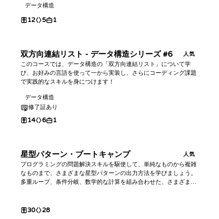
データ構造
12
5
1
双方向連結リスト - データ構造シリーズ #6
人気
このコースでは、データ構造の「双方向連結リスト」について学
び、お好みの言語を使って一から実装し、さらにコーディング課題
で実践的なスキルを身につけます！
データ構造
修了証あり
14
6
1
星型パターン・ブートキャンプ
人気
プログラミングの問題解決スキルを駆使して、単純なものから複雑
なものまで、さまざまな星型パターンの出力方法を学びましょう。
多重ループ、条件分岐、数学的な計算を組み合わせた、さまざまな
難易度の課題に挑戦します。
30
28