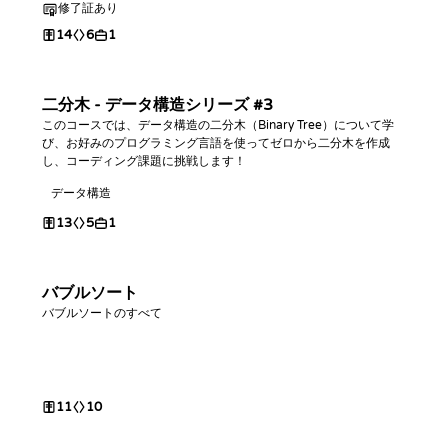
修了証あり
14
6
1
二分木 - データ構造シリーズ #3
このコースでは、データ構造の二分木（Binary Tree）について学
び、お好みのプログラミング言語を使ってゼロから二分木を作成
し、コーディング課題に挑戦します！
データ構造
13
5
1
バブルソート
バブルソートのすべて
11
10