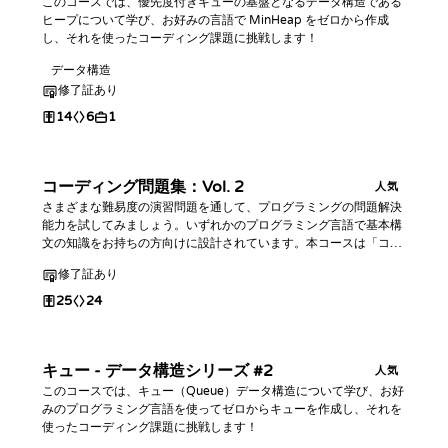
このコースでは、優先度付きキューの基盤となるデータ構造である
ヒープについて学び、お好みの言語で MinHeap をゼロから作成
し、それを使ったコーディング課題に挑戦します！
データ構造
修了証あり
14
6
1
コーディング問題集：Vol. 2
人気
さまざまな難易度の演習問題を通して、プログラミングの問題解決
能力を試してみましょう。いずれかのプログラミング言語で基本構
文の知識をお持ちの方向けに設計されています。本コースは「コー
ディング問題集」の続編です。
修了証あり
25
24
キュー - データ構造シリーズ #2
人気
このコースでは、キュー（Queue）データ構造について学び、お好
みのプログラミング言語を使ってゼロからキューを作成し、それを
使ったコーディング課題に挑戦します！