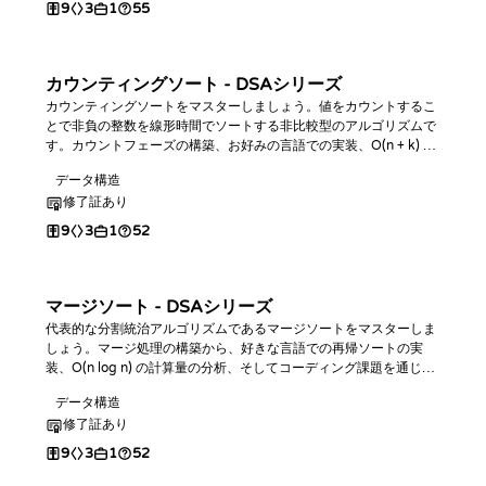
9
3
1
55
カウンティングソート - DSAシリーズ
カウンティングソートをマスターしましょう。値をカウントするこ
とで非負の整数を線形時間でソートする非比較型のアルゴリズムで
す。カウントフェーズの構築、お好みの言語での実装、O(n + k) の
計算量分析、そしてコーディング課題での実践を通じてスキルを磨
データ構造
きましょう。
修了証あり
9
3
1
52
マージソート - DSAシリーズ
代表的な分割統治アルゴリズムであるマージソートをマスターしま
しょう。マージ処理の構築から、好きな言語での再帰ソートの実
装、O(n log n) の計算量の分析、そしてコーディング課題を通じた
実践までを学びます。
データ構造
修了証あり
9
3
1
52