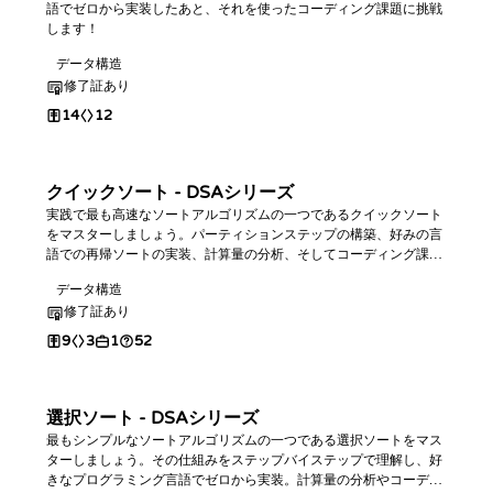
語でゼロから実装したあと、それを使ったコーディング課題に挑戦
します！
データ構造
修了証あり
14
12
クイックソート - DSAシリーズ
実践で最も高速なソートアルゴリズムの一つであるクイックソート
をマスターしましょう。パーティションステップの構築、好みの言
語での再帰ソートの実装、計算量の分析、そしてコーディング課題
での練習を行います。
データ構造
修了証あり
9
3
1
52
選択ソート - DSAシリーズ
最もシンプルなソートアルゴリズムの一つである選択ソートをマス
ターしましょう。その仕組みをステップバイステップで理解し、好
きなプログラミング言語でゼロから実装。計算量の分析やコーディ