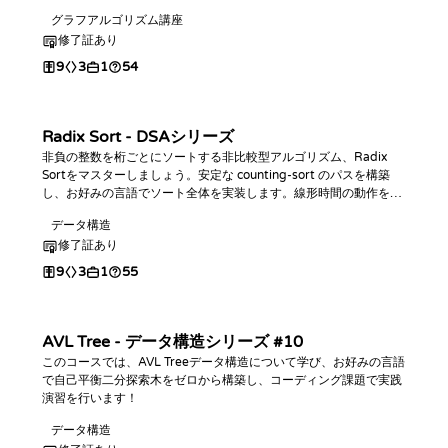
点間や最遠頂点に関するクエリに回答します。
グラフアルゴリズム講座
修了証あり
9
3
1
54
Radix Sort - DSAシリーズ
非負の整数を桁ごとにソートする非比較型アルゴリズム、Radix
Sortをマスターしましょう。安定な counting-sort のパスを構築
し、お好みの言語でソート全体を実装します。線形時間の動作を分
析し、コーディング課題を通じて実践的なスキルを身につけましょ
データ構造
う。
修了証あり
9
3
1
55
AVL Tree - データ構造シリーズ #10
このコースでは、AVL Treeデータ構造について学び、お好みの言語
で自己平衡二分探索木をゼロから構築し、コーディング課題で実践
演習を行います！
データ構造