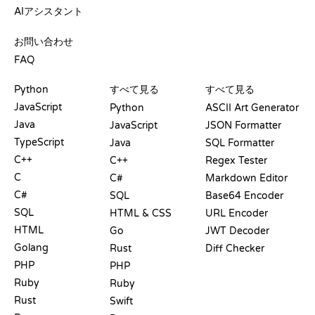
AIアシスタント
サポート
お問い合わせ
FAQ
プレイグラウンド
認定証
ツール
Python
すべて見る
すべて見る
JavaScript
Python
ASCII Art Generator
Java
JavaScript
JSON Formatter
TypeScript
Java
SQL Formatter
C++
C++
Regex Tester
C
C#
Markdown Editor
C#
SQL
Base64 Encoder
SQL
HTML & CSS
URL Encoder
HTML
Go
JWT Decoder
Golang
Rust
Diff Checker
PHP
PHP
Ruby
Ruby
Rust
Swift