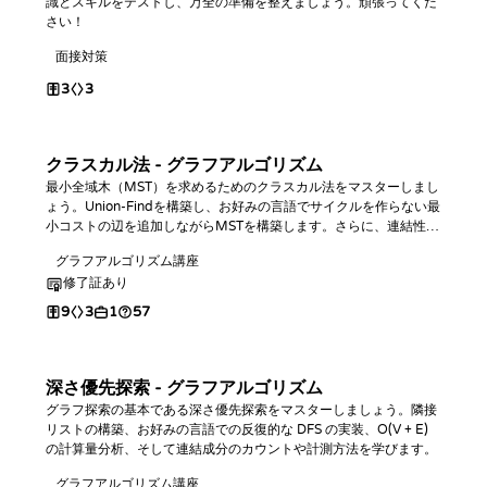
識とスキルをテストし、万全の準備を整えましょう。頑張ってくだ
さい！
面接対策
3
3
クラスカル法 - グラフアルゴリズム
最小全域木（MST）を求めるためのクラスカル法をマスターしまし
ょう。Union-Findを構築し、お好みの言語でサイクルを作らない最
小コストの辺を追加しながらMSTを構築します。さらに、連結性や
ボトルネック辺に関するクエリへの回答方法も学びます。
グラフアルゴリズム講座
修了証あり
9
3
1
57
深さ優先探索 - グラフアルゴリズム
グラフ探索の基本である深さ優先探索をマスターしましょう。隣接
リストの構築、お好みの言語での反復的な DFS の実装、O(V + E)
の計算量分析、そして連結成分のカウントや計測方法を学びます。
グラフアルゴリズム講座