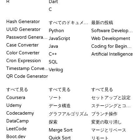
R
Dart
C
ドキュメント
ブログ
Hash Generator
すべてのドキュメント
最新の投稿
UUID Generator
Python
Software Development
Password Generator
JavaScript
Web Development
Case Converter
Java
Coding for Beginners
Color Converter
C++
Artificial Intelligence
Cron Expression
SQL
Timestamp Converter
Verilog
QR Code Generator
レビューと比較
可視化
GIT コマンド
すべて見る
すべて見る
すべて見る
Coursera
ソート
セットアップと設定
Udemy
データ構造
ステージングとコミット
Codecademy
グラフアルゴリズム
ブランチ操作
DataCamp
探索
変更の取り消し
LeetCode
Merge Sort
マージとリベース
Boot.dev
Quick Sort
リモート