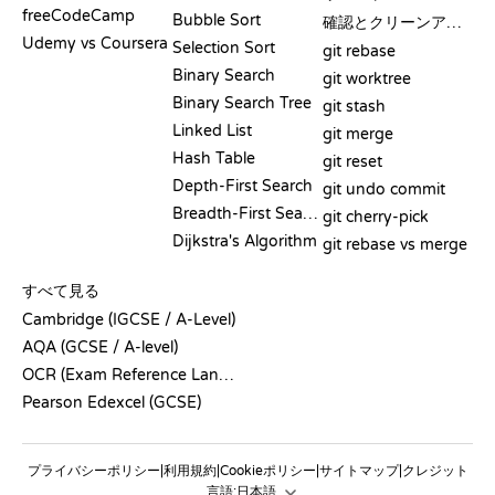
freeCodeCamp
Bubble Sort
確認とクリーンアップ
Udemy vs Coursera
Selection Sort
git rebase
Binary Search
git worktree
Binary Search Tree
git stash
Linked List
git merge
Hash Table
git reset
Depth-First Search
git undo commit
Breadth-First Search
git cherry-pick
Dijkstra's Algorithm
git rebase vs merge
疑似コード
すべて見る
Cambridge (IGCSE / A-Level)
AQA (GCSE / A-level)
OCR (Exam Reference Language)
Pearson Edexcel (GCSE)
プライバシーポリシー
利用規約
Cookieポリシー
サイトマップ
クレジット
|
|
|
|
言語: