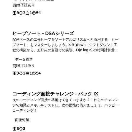
修了証あり
9
3
1
54
ヒープソート - DSAシリーズ
配列ベースの二分ヒープをソートアルゴリズムへと応用する「ヒー
プソート」をマスターしましょう。sift-down（シフトダウン）工
程の構築から、お好みの言語での実装、O(n log n) の時間計算量と
O(1) の空間計算量の分析、そしてコーディング課題を通じた実践
データ構造
までを網羅しています。
修了証あり
9
3
1
54
コーディング面接チャレンジ - パック IX
次のコーディング面接の準備はできていますか？これらのチャレン
ジで知識とスキルをテストし、次の面接に備えましょう。ハッピー
コーディング！
面接対策
3
3