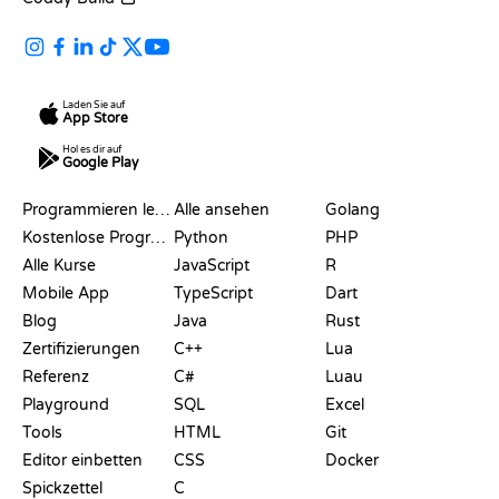
Laden Sie auf
App Store
Hol es dir auf
Google Play
RESSOURCEN
SPRACHEN
Programmieren lernen
Alle ansehen
Golang
Kostenlose Programmier-Websites
Python
PHP
Alle Kurse
JavaScript
R
Mobile App
TypeScript
Dart
Blog
Java
Rust
Zertifizierungen
C++
Lua
Referenz
C#
Luau
Playground
SQL
Excel
Tools
HTML
Git
Editor einbetten
CSS
Docker
Spickzettel
C