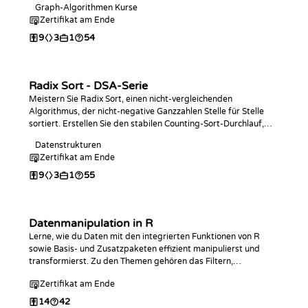
Graph-Algorithmen Kurse
Distanzberechnung in der Programmiersprache Ihrer Wahl und
Zertifikat am Ende
beantworten Sie Punkt-zu-Punkt- sowie Anfragen zum am
weitesten entfernten Knoten.
9
3
1
54
Radix Sort - DSA-Serie
Meistern Sie Radix Sort, einen nicht-vergleichenden
Algorithmus, der nicht-negative Ganzzahlen Stelle für Stelle
sortiert. Erstellen Sie den stabilen Counting-Sort-Durchlauf,
schreiben Sie den vollständigen Algorithmus in der
Datenstrukturen
Programmiersprache Ihrer Wahl, analysieren Sie sein lineares
Zertifikat am Ende
Zeitverhalten und üben Sie mit Coding-Challenges.
9
3
1
55
Datenmanipulation in R
Lerne, wie du Daten mit den integrierten Funktionen von R
sowie Basis- und Zusatzpaketen effizient manipulierst und
transformierst. Zu den Themen gehören das Filtern,
Zusammenführen, Umformen und Aggregieren von Daten.
Zertifikat am Ende
14
42