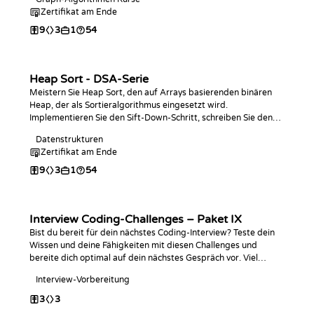
Zusammenhangskomponenten zu zählen und zu messen.
Zertifikat am Ende
9
3
1
54
Heap Sort - DSA-Serie
Meistern Sie Heap Sort, den auf Arrays basierenden binären
Heap, der als Sortieralgorithmus eingesetzt wird.
Implementieren Sie den Sift-Down-Schritt, schreiben Sie den
vollständigen Algorithmus in der Programmiersprache Ihrer
Datenstrukturen
Wahl, analysieren Sie die O(n log n) Zeit- sowie O(1)
Zertifikat am Ende
Platzkomplexität und üben Sie mit Coding-Challenges.
9
3
1
54
Interview Coding-Challenges – Paket IX
Bist du bereit für dein nächstes Coding-Interview? Teste dein
Wissen und deine Fähigkeiten mit diesen Challenges und
bereite dich optimal auf dein nächstes Gespräch vor. Viel
Erfolg beim Programmieren!
Interview-Vorbereitung
3
3