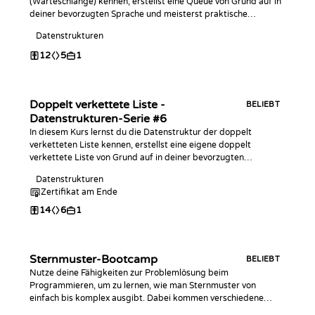
(Warteschlange) kennen, erstellst eine Queue von Grund auf in
deiner bevorzugten Sprache und meisterst praktische
Programmierherausforderungen damit!
Datenstrukturen
12
5
1
Doppelt verkettete Liste -
BELIEBT
Datenstrukturen-Serie #6
In diesem Kurs lernst du die Datenstruktur der doppelt
verketteten Liste kennen, erstellst eine eigene doppelt
verkettete Liste von Grund auf in deiner bevorzugten
Programmiersprache und meisterst praktische Coding-
Datenstrukturen
Challenges damit!
Zertifikat am Ende
14
6
1
Sternmuster-Bootcamp
BELIEBT
Nutze deine Fähigkeiten zur Problemlösung beim
Programmieren, um zu lernen, wie man Sternmuster von
einfach bis komplex ausgibt. Dabei kommen verschiedene
Ebenen von verschachtelten Schleifen, bedingten Anweisungen