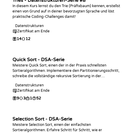
Tries - Datenstrukturen-Serie #8
In diesem Kurs lernst du den Trie (Präfixbaum) kennen, erstellst
einen von Grund auf in deiner bevorzugten Sprache und löst
praktische Coding-Challenges damit!
Datenstrukturen
Zertifikat am Ende
14
12
Quick Sort - DSA-Serie
Meistere Quick Sort, einen der in der Praxis schnellsten
Sortieralgorithmen. Implementiere den Partitionierungsschritt,
schreibe die vollständige rekursive Sortierung in der
Programmiersprache deiner Wahl, analysiere die Komplexität
Datenstrukturen
und übe mit Coding-Challenges.
Zertifikat am Ende
9
3
1
52
Selection Sort - DSA-Serie
Meistere Selection Sort, einen der einfachsten
Sortieralgorithmen. Erfahre Schritt für Schritt, wie er