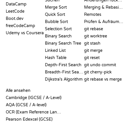
Suchen
Änderungen rückgängig machen
DataCamp
Merge Sort
Merging & Rebasing
LeetCode
Quick Sort
Remotes
Boot.dev
Bubble Sort
Prüfen & Aufräumen
freeCodeCamp
Selection Sort
git rebase
Udemy vs Coursera
Binary Search
git worktree
Binary Search Tree
git stash
Linked List
git merge
Hash Table
git reset
Depth-First Search
git undo commit
Breadth-First Search
git cherry-pick
Dijkstra's Algorithm
git rebase vs merge
PSEUDOCODE
Alle ansehen
Cambridge (IGCSE / A-Level)
AQA (GCSE / A-level)
OCR (Exam Reference Language)
Pearson Edexcel (GCSE)