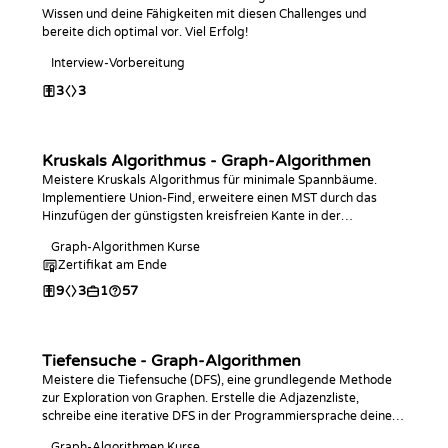
Wissen und deine Fähigkeiten mit diesen Challenges und
bereite dich optimal vor. Viel Erfolg!
Interview-Vorbereitung
3
3
Kruskals Algorithmus - Graph-Algorithmen
Meistere Kruskals Algorithmus für minimale Spannbäume.
Implementiere Union-Find, erweitere einen MST durch das
Hinzufügen der günstigsten kreisfreien Kante in der
Programmiersprache deiner Wahl und beantworte Abfragen
Graph-Algorithmen Kurse
zu Konnektivität und Bottleneck-Kanten.
Zertifikat am Ende
9
3
1
57
Tiefensuche - Graph-Algorithmen
Meistere die Tiefensuche (DFS), eine grundlegende Methode
zur Exploration von Graphen. Erstelle die Adjazenzliste,
schreibe eine iterative DFS in der Programmiersprache deiner
Wahl, analysiere die O(V + E)-Komplexität und nutze sie, um
Graph-Algorithmen Kurse