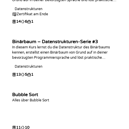
Grund auf in deiner bevorzugten Sprache und löst praktische
Programmieraufgaben dazu!
Datenstrukturen
Zertifikat am Ende
14
6
1
Binärbaum – Datenstrukturen-Serie #3
In diesem Kurs lernst du die Datenstruktur des Binärbaums
kennen, erstellst einen Binärbaum von Grund auf in deiner
bevorzugten Programmiersprache und löst praktische
Programmieraufgaben dazu!
Datenstrukturen
13
5
1
Bubble Sort
Alles über Bubble Sort
11
10