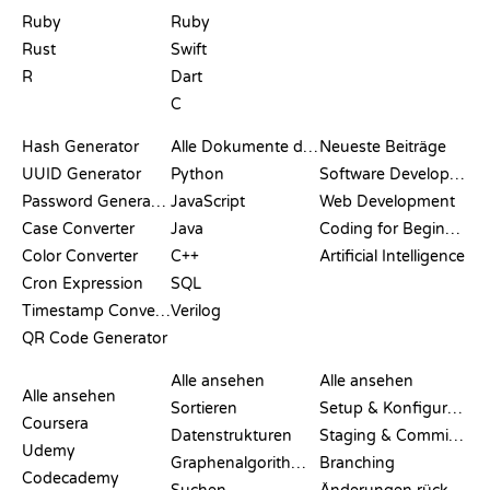
Ruby
Ruby
Rust
Swift
R
Dart
C
DOKUMENTATION
BLOG
Hash Generator
Alle Dokumente durchsuchen
Neueste Beiträge
UUID Generator
Python
Software Development
Password Generator
JavaScript
Web Development
Case Converter
Java
Coding for Beginners
Color Converter
C++
Artificial Intelligence
Cron Expression
SQL
Timestamp Converter
Verilog
QR Code Generator
BEWERTUNGEN &
VISUALISIERUNGEN
GIT-BEFEHLE
VERGLEICHE
Alle ansehen
Alle ansehen
Alle ansehen
Sortieren
Setup & Konfiguration
Coursera
Datenstrukturen
Staging & Committing
Udemy
Graphenalgorithmen
Branching
Codecademy