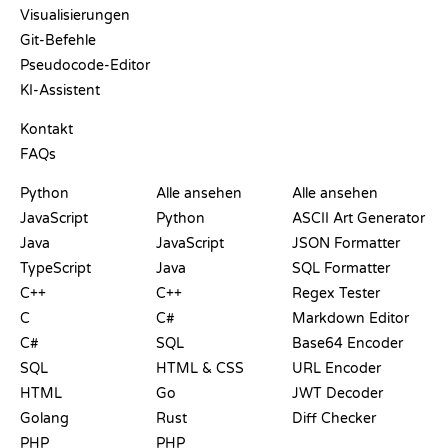
Visualisierungen
Git-Befehle
Pseudocode-Editor
KI-Assistent
SUPPORT
Kontakt
FAQs
PLAYGROUNDS
ZERTIFIKATE
TOOLS
Python
Alle ansehen
Alle ansehen
JavaScript
Python
ASCII Art Generator
Java
JavaScript
JSON Formatter
TypeScript
Java
SQL Formatter
C++
C++
Regex Tester
C
C#
Markdown Editor
C#
SQL
Base64 Encoder
SQL
HTML & CSS
URL Encoder
HTML
Go
JWT Decoder
Golang
Rust
Diff Checker
PHP
PHP