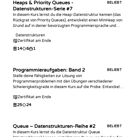
Heaps & Priority Queues -
BELIEBT
Datenstrukturen-Serie #7
In diesem Kurs lernst du die Heap-Datenstruktur kennen (das
Rückgrat von Priority Queues), entwickelst einen MinHeap von
Grund auf in deiner bevorzugten Programmiersprache und
meisterst praktische Coding-Challenges damit!
Datenstrukturen
Zertifikat am Ende
14
6
1
Programmieraufgaben: Band 2
BELIEBT
Stelle deine Fähigkeiten zur Lösung von
Programmierproblemen mit den Übungen verschiedener
Schwierigkeitsgrade in diesem Kurs auf die Probe. Entwickelt
für Coder mit ersten Vorkenntnissen der grundlegenden Syntax
Zertifikat am Ende
einer beliebigen Programmiersprache. Dieser Kurs ist eine
Erweiterung des ersten Teil von Programmieraufgaben.
25
24
Queue – Datenstrukturen-Reihe #2
BELIEBT
In diesem Kurs lernst du die Datenstruktur Queue