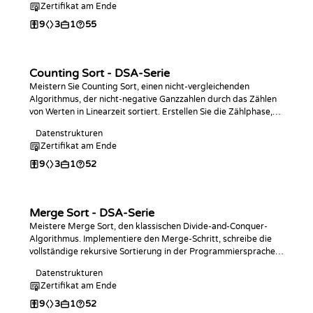
Zertifikat am Ende
Konnektivität – das Gegenstück zu Kruskal.
9
3
1
55
Counting Sort - DSA-Serie
Meistern Sie Counting Sort, einen nicht-vergleichenden
Algorithmus, der nicht-negative Ganzzahlen durch das Zählen
von Werten in Linearzeit sortiert. Erstellen Sie die Zählphase,
implementieren Sie den vollständigen Algorithmus in der
Datenstrukturen
Programmiersprache Ihrer Wahl, analysieren Sie die O(n + k)-
Zertifikat am Ende
Komplexität und üben Sie mit Coding-Challenges.
9
3
1
52
Merge Sort - DSA-Serie
Meistere Merge Sort, den klassischen Divide-and-Conquer-
Algorithmus. Implementiere den Merge-Schritt, schreibe die
vollständige rekursive Sortierung in der Programmiersprache
deiner Wahl, analysiere die O(n log n)-Komplexität und übe mit
Datenstrukturen
Coding-Challenges.
Zertifikat am Ende
9
3
1
52