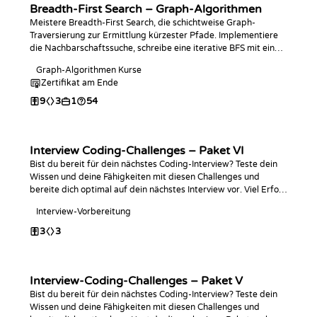
Breadth-First Search – Graph-Algorithmen
Meistere Breadth-First Search, die schichtweise Graph-
Traversierung zur Ermittlung kürzester Pfade. Implementiere
die Nachbarschaftssuche, schreibe eine iterative BFS mit einer
Queue in der Programmiersprache deiner Wahl und finde
Graph-Algorithmen Kurse
damit Distanzen für kürzeste Pfade in ungewichteten Graphen.
Zertifikat am Ende
9
3
1
54
Interview Coding-Challenges – Paket VI
Bist du bereit für dein nächstes Coding-Interview? Teste dein
Wissen und deine Fähigkeiten mit diesen Challenges und
bereite dich optimal auf dein nächstes Interview vor. Viel Erfolg
beim Programmieren!
Interview-Vorbereitung
3
3
Interview-Coding-Challenges – Paket V
Bist du bereit für dein nächstes Coding-Interview? Teste dein
Wissen und deine Fähigkeiten mit diesen Challenges und