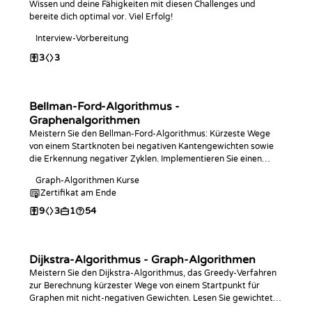
Wissen und deine Fähigkeiten mit diesen Challenges und
bereite dich optimal vor. Viel Erfolg!
Interview-Vorbereitung
3
3
Bellman-Ford-Algorithmus -
Graphenalgorithmen
Meistern Sie den Bellman-Ford-Algorithmus: Kürzeste Wege
von einem Startknoten bei negativen Kantengewichten sowie
die Erkennung negativer Zyklen. Implementieren Sie einen
Relaxationsschritt, den vollständigen Algorithmus in der
Graph-Algorithmen Kurse
Programmiersprache Ihrer Wahl und beantworten Sie
Zertifikat am Ende
Abfragen zu Distanzen und Zyklen.
9
3
1
54
Dijkstra-Algorithmus - Graph-Algorithmen
Meistern Sie den Dijkstra-Algorithmus, das Greedy-Verfahren
zur Berechnung kürzester Wege von einem Startpunkt für
Graphen mit nicht-negativen Gewichten. Lesen Sie gewichtete
Kanten ein, implementieren Sie die vollständige