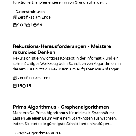
funktioniert, implementiere ihn von Grund auf in der
Programmiersprache deiner Wahl, analysiere seine
Datenstrukturen
Komplexität und übe mit Coding-Challenges.
Zertifikat am Ende
9
3
1
54
Rekursions-Herausforderungen - Meistere
rekursives Denken
Rekursion ist ein wichtiges Konzept in der Informatik und ein
sehr mächtiges Werkzeug beim Schreiben von Algorithmen. In
diesem Kurs nutzt du Rekursion, um Aufgaben von Anfänger-
bis Fortgeschrittenenniveau zu lösen. Am Ende wirst du dieses
Zertifikat am Ende
Thema perfekt beherrschen.
15
15
Prims Algorithmus - Graphenalgorithmen
Meistern Sie Prims Algorithmus für minimale Spannbäume:
Lassen Sie einen Baum von einem Startknoten aus wachsen,
indem Sie stets die günstigste Schnittkante hinzufügen.
Implementieren Sie ihn in der Programmiersprache Ihrer Wahl
Graph-Algorithmen Kurse
und beantworten Sie Abfragen zu Bottleneck-Kanten und zur