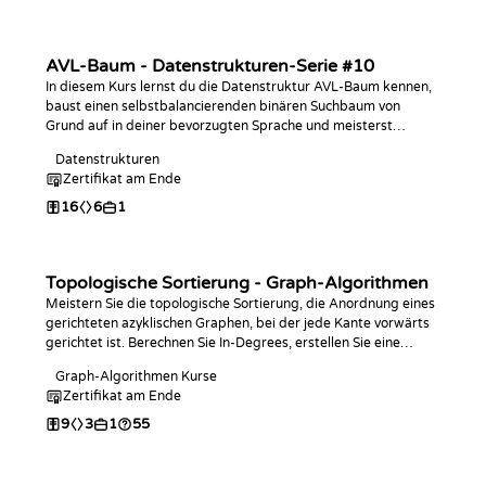
AVL-Baum - Datenstrukturen-Serie #10
In diesem Kurs lernst du die Datenstruktur AVL-Baum kennen,
baust einen selbstbalancierenden binären Suchbaum von
Grund auf in deiner bevorzugten Sprache und meisterst
Coding-Challenges dazu!
Datenstrukturen
Zertifikat am Ende
16
6
1
Topologische Sortierung - Graph-Algorithmen
Meistern Sie die topologische Sortierung, die Anordnung eines
gerichteten azyklischen Graphen, bei der jede Kante vorwärts
gerichtet ist. Berechnen Sie In-Degrees, erstellen Sie eine
Reihenfolge mit dem Kahn-Algorithmus in der
Graph-Algorithmen Kurse
Programmiersprache Ihrer Wahl, erkennen Sie Zyklen und
Zertifikat am Ende
finden Sie den längsten Pfad in einem DAG.
9
3
1
55